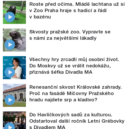
Roste před očima. Mládě lachtana už si
v Zoo Praha hraje s hadicí a řádí
v bazénu
Skvosty pražské zoo. Vypravte se
s námi za největšími lákadly
Všechny hry zrcadlí můj osobní život.
Do Moskvy už se vrátit nedokážu,
přiznává šéfka Divadla MA
Renesanční skvost Královské zahrady.
Proč na fasádě Míčovny Pražského
hradu najdete srp a kladivo?
Do Havlíčkových sadů za kulturou.
Odstartoval další ročník Letní Grébovky
s Divadlem MA