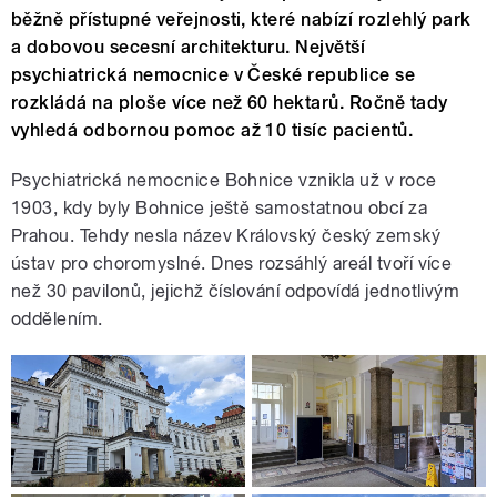
běžně přístupné veřejnosti, které nabízí rozlehlý park
a dobovou secesní architekturu. Největší
psychiatrická nemocnice v České republice se
rozkládá na ploše více než 60 hektarů. Ročně tady
vyhledá odbornou pomoc až 10 tisíc pacientů.
Psychiatrická nemocnice Bohnice vznikla už v roce
1903, kdy byly Bohnice ještě samostatnou obcí za
Prahou. Tehdy nesla název Královský český zemský
ústav pro choromyslné. Dnes rozsáhlý areál tvoří více
než 30 pavilonů, jejichž číslování odpovídá jednotlivým
oddělením.