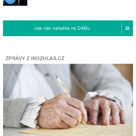
Jak nás naladíte na DABu
ZPRÁVY Z IROZHLAS.CZ