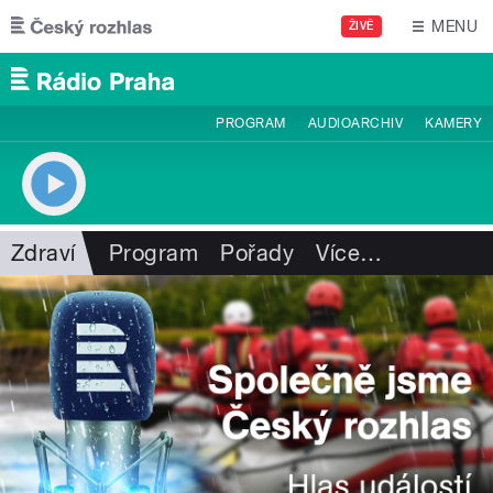
Přejít k hlavnímu obsahu
MENU
ŽIVĚ
PROGRAM
AUDIOARCHIV
KAMERY
Zdraví
Program
Pořady
Více
…