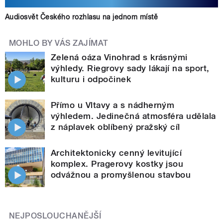
Audiosvět Českého rozhlasu na jednom místě
MOHLO BY VÁS ZAJÍMAT
Zelená oáza Vinohrad s krásnými
výhledy. Riegrovy sady lákají na sport,
kulturu i odpočinek
Přímo u Vltavy a s nádherným
výhledem. Jedinečná atmosféra udělala
z náplavek oblíbený pražský cíl
Architektonicky cenný levitující
komplex. Pragerovy kostky jsou
odvážnou a promyšlenou stavbou
NEJPOSLOUCHANĚJŠÍ