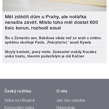
Měl zdědit dům u Prahy, ale notářka
nenašla závěť. Místo toho měl dostat 600
tisíc korun, rozhodl soud
Šlo o Zemanův sen, Babišova vláda teď ze snah o změnu
systému obviňuje Pavla. ‚Pokrytectví,‘ soudí Kysela
Skrytý kontakt, jasný motiv. Zadavatel vraždy Kuciaka
uniká trestu, hlavním podezřelým je dál Kočner
Český rozhlas
O nás
Válka na Ukrajině
Jak nás naladíte
Komunální volby
Nápověda