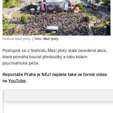
Festival Mezi ploty.
|
foto:
Mezi ploty
Postupně se z festivalu Mezi ploty stala zavedená akce,
která
pomáhá bourat předsudky a tabu kolem
psychiatrické péče.
Reportáže Praha je NEJ! najdete také ve formě videa
na
YouTube
.