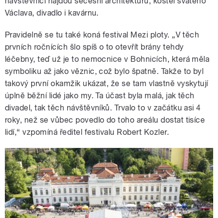
návštěvníci najdou secesní architekturu, kostel svatého
Václava, divadlo i kavárnu.
Pravidelně se tu také koná festival Mezi ploty. „V těch
prvních ročnících šlo spíš o to otevřít brány tehdy
léčebny, teď už je to nemocnice v Bohnicích, která měla
symboliku až jako věznic, což bylo špatně. Takže to byl
takový první okamžik ukázat, že se tam vlastně vyskytují
úplně běžní lidé jako my. Ta účast byla malá, jak těch
divadel, tak těch návštěvníků. Trvalo to v začátku asi 4
roky, než se vůbec povedlo do toho areálu dostat tisíce
lidí,“ vzpomíná ředitel festivalu Robert Kozler.