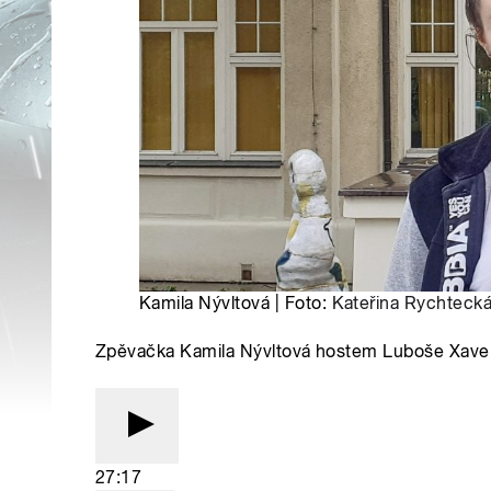
Kamila Nývltová | Foto:
Kateřina Rychteck
Zpěvačka Kamila Nývltová hostem Luboše Xave
27:17