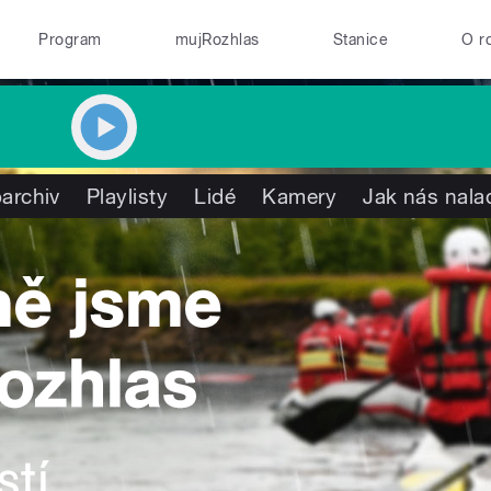
Program
mujRozhlas
Stanice
O r
archiv
Playlisty
Lidé
Kamery
Jak nás nala