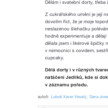
Dělám i svatební dorty, třeba 
Z cukrářského umění je její ne
dovolím říct, že je moje top
neslazenou šlehačku polévám
hodně experimentuje a dělaj
dělala jsem i likérové špičky 
v nemocnici s covidem, sestř
cupcaky.
Dělá dorty i v různých tva
natáčení Jedlíků, kde si do
v záznamu pořadu.
autoři:
Luboš Xaver Veselý
,
Dana Jose