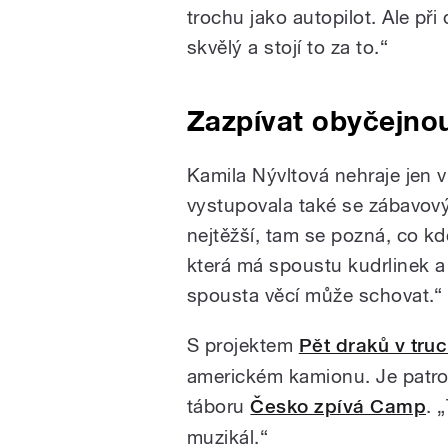
trochu jako autopilot. Ale př
skvělý a stojí to za to.“
Zazpívat obyčejnou
Kamila Nývltová nehraje jen v
vystupovala také se zábavový
nejtěžší, tam se pozná, co kd
která má spoustu kudrlinek a
spousta věcí může schovat.“
S projektem
Pět draků v tru
americkém kamionu. Je patr
táboru
Česko zpívá Camp
. 
muzikál.“