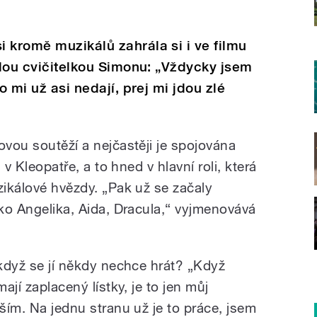
 kromě muzikálů zahrála si i ve filmu
 zlou cvičitelkou Simonu: „Vždycky jsem
o mi už asi nedají, prej mi jdou zlé
ovou soutěží a nejčastěji je spojována
a v Kleopatře, a to hned v hlavní roli, která
zikálové hvězdy. „Pak už se začaly
ako Angelika, Aida, Dracula,“ vyjmenovává
 když se jí někdy nechce hrát? „Když
mají zaplacený lístky, je to jen můj
eším. Na jednu stranu už je to práce, jsem