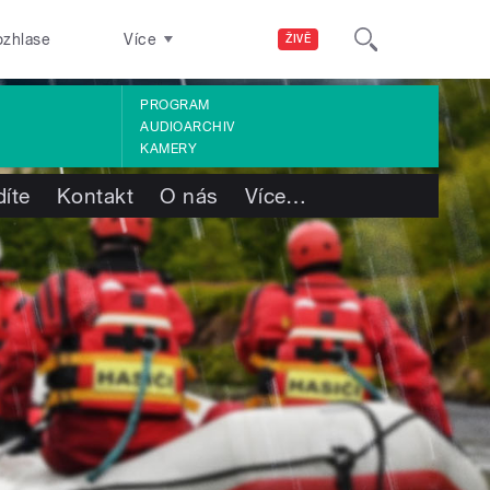
ozhlase
Více
ŽIVĚ
PROGRAM
AUDIOARCHIV
KAMERY
díte
Kontakt
O nás
Více
…