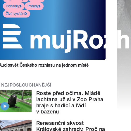
Pohádky
Pořady
Živé vysílání
Audiosvět Českého rozhlasu na jednom místě
NEJPOSLOUCHANĚJŠÍ
Roste před očima. Mládě
lachtana už si v Zoo Praha
hraje s hadicí a řádí
v bazénu
Renesanční skvost
Královské zahrady. Proč na