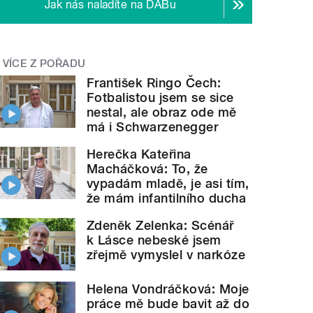
Jak nás naladíte na DABu
VÍCE Z POŘADU
František Ringo Čech:
Fotbalistou jsem se sice
nestal, ale obraz ode mě
má i Schwarzenegger
Herečka Kateřina
Macháčková: To, že
vypadám mladě, je asi tím,
že mám infantilního ducha
Zdeněk Zelenka: Scénář
k Lásce nebeské jsem
zřejmě vymyslel v narkóze
Helena Vondráčková: Moje
práce mě bude bavit až do