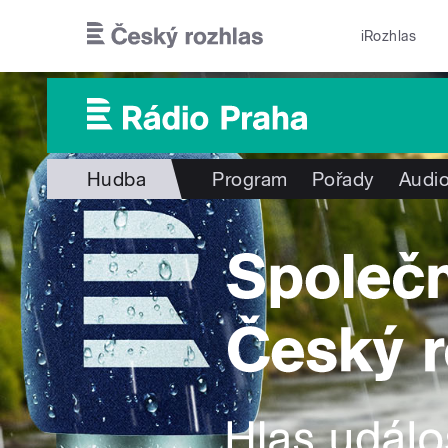
Přejít k hlavnímu obsahu
iRozhlas
Hudba
Program
Pořady
Audio