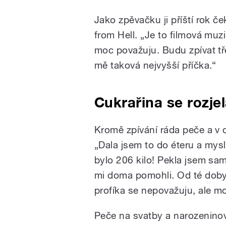
Jako zpěvačku ji příští rok 
from Hell. „Je to filmová muzi
moc považuju. Budu zpívat tř
mě taková nejvyšší příčka.“
Cukrařina se rozje
Kromě zpívání ráda peče a v d
„Dala jsem to do éteru a mysl
bylo 206 kilo! Pekla jsem sa
mi doma pomohli. Od té doby 
profíka se nepovažuju, ale mo
Peče na svatby a narozeninov