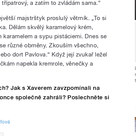
i třípatrový, a zatím to zvládám sama.“
jvětší majstrštyk proslulý větrník. „To si
ovka. Dělám skvělý karamelový krém,
 karamelem a sypu pistáciemi. Dnes se
í se různé obměny. Zkouším všechno,
nebo dort Pavlova.“ Když její zvukař ležel
ičkám napekla kremrole, věnečky a
rech? Jak s Xaverem zavzpomínali na
konce společně zahráli? Poslechněte si
fová