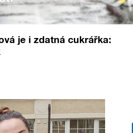
vá je i zdatná cukrářka:
k