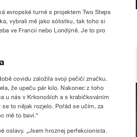
čeká evropské turné s projektem Two Steps
ka, vybrali mě jako sólistku, tak toho si
eba ve Francii nebo Londýně. Je to pro
la
obě covidu založila svoji pečičí značku.
ela, že upeču pár kilo. Nakonec z toho
ma u nás v Krkonoších a s krabičkováním
se to nějak rozjelo. Pořád se učím, za
c mě to baví.“
é oslavy. „Jsem hroznej perfekcionista.