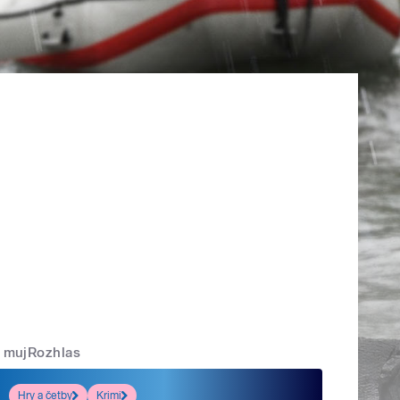
mujRozhlas
Hry a četby
Krimi