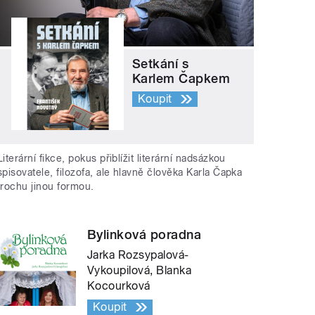
Setkání s
Karlem Čapkem
Koupit
Literární fikce, pokus přiblížit literární nadsázkou
spisovatele, filozofa, ale hlavně člověka Karla Čapka
trochu jinou formou.
Bylinková poradna
Jarka Rozsypalová-
Vykoupilová, Blanka
Kocourková
Koupit