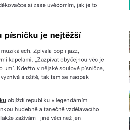
i děkovačce si zase uvědomím, jak je to
 písničku je nejtěžší
 muzikálech. Zpívala pop i jazz,
mi kapelami. „Zazpívat obyčejnou věc je
o umí. Kdežto v nějaké soulové písničce,
 vyznívá složitě, tak tam se naopak
cku
objíždí republiku v legendárním
onkou hudebně a tanečně vzdělávacího
„Takže zažívám i jiné věci než jen