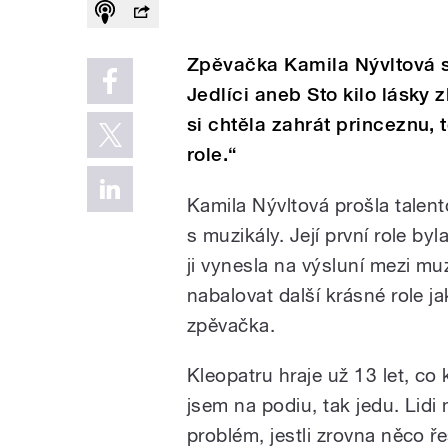
Zpěvačka Kamila Nývltová si
Jedlíci aneb Sto kilo lásky
si chtěla zahrát princeznu, t
role.“
Kamila Nývltová prošla talent
s muzikály. Její první role byl
ji vynesla na výsluní mezi mu
nabalovat další krásné role j
zpěvačka.
Kleopatru hraje už 13 let, co
jsem na podiu, tak jedu. Lidi 
problém, jestli zrovna něco ř