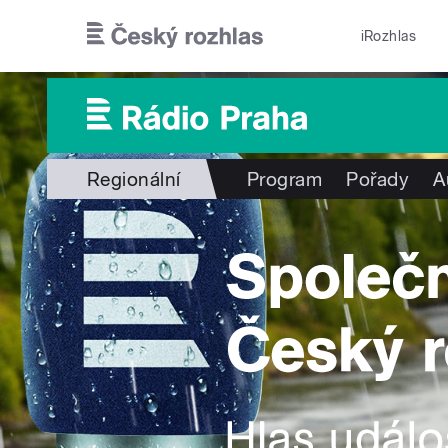
Přejít k hlavnímu obsahu
iRozhlas
Regionální
Program
Pořady
A