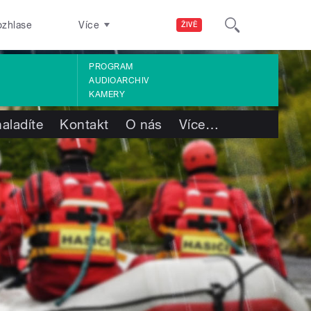
ozhlase
Více
ŽIVĚ
PROGRAM
AUDIOARCHIV
KAMERY
aladíte
Kontakt
O nás
Více
…