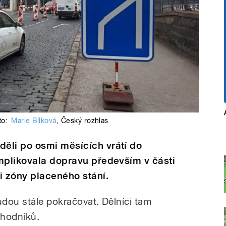
to:
Marie Bílková
,
Český rozhlas
ěli po osmi měsících vrátí do
mplikovala dopravu především v části
i zóny placeného stání.
udou stále pokračovat. Dělníci tam
chodníků.