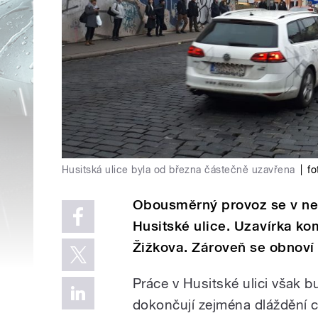
Husitská ulice byla od března částečně uzavřena
|
fo
Obousměrný provoz se v ned
Husitské ulice. Uzavírka ko
Žižkova. Zároveň se obnoví 
Práce v Husitské ulici však b
dokončují zejména dláždění 