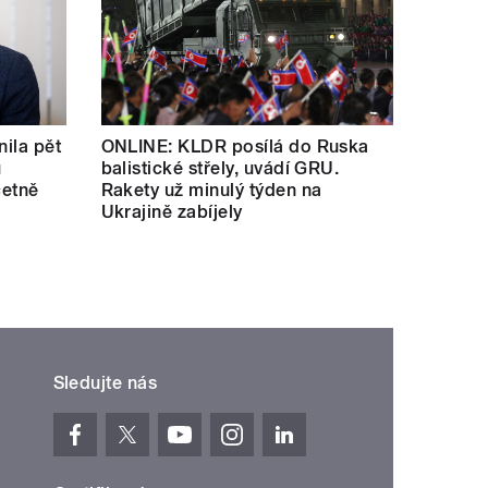
nila pět
ONLINE: KLDR posílá do Ruska
u
balistické střely, uvádí GRU.
četně
Rakety už minulý týden na
Ukrajině zabíjely
Sledujte nás