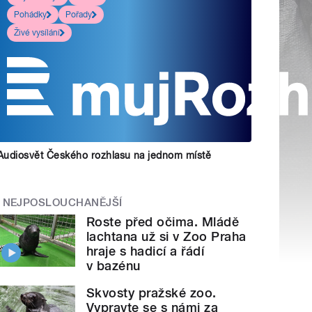
Pohádky
Pořady
Živé vysílání
Audiosvět Českého rozhlasu na jednom místě
NEJPOSLOUCHANĚJŠÍ
Roste před očima. Mládě
lachtana už si v Zoo Praha
hraje s hadicí a řádí
v bazénu
Skvosty pražské zoo.
Vypravte se s námi za