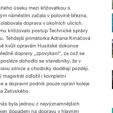
hého úseku mezi křižovatkou s
kým náměstím začala v polovině března,
kolabovala doprava v okolních ulicích.
omu kritizovalo postup Technické správy
u. Tehdejší primátorka Adriana Krnáčová
vě kvůli opravám Husitské dokonce
ohledně dopravy „zpovykaní“, za což se
 posléze dohodlo se stavebníky, že v
ravu silnice a chodníky dodělají později.
 magistrát odložil i kompletní
ce a dopravní podnik pouze opraví koleje
 a Želivského.
nás byla jednou z nejvýznamnějších
nejen dopadem na dopravu v hlavním