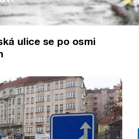
ká ulice se po osmi
m