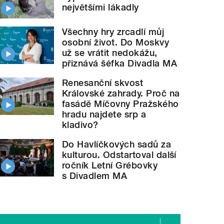
největšími lákadly
Všechny hry zrcadlí můj
osobní život. Do Moskvy
už se vrátit nedokážu,
přiznává šéfka Divadla MA
Renesanční skvost
Královské zahrady. Proč na
fasádě Míčovny Pražského
hradu najdete srp a
kladivo?
Do Havlíčkových sadů za
kulturou. Odstartoval další
ročník Letní Grébovky
s Divadlem MA