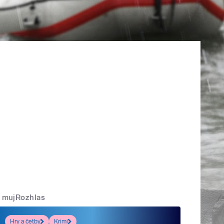
mujRozhlas
Hry a četby
Krimi