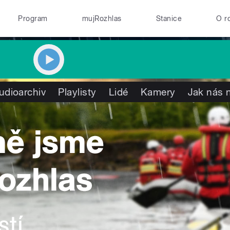
Program
mujRozhlas
Stanice
O r
udioarchiv
Playlisty
Lidé
Kamery
Jak nás n