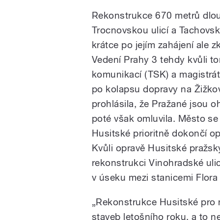
Rekonstrukce 670 metrů dlou
Trocnovskou ulicí a Tachovs
krátce po jejím zahájení ale z
Vedení Prahy 3 tehdy kvůli t
komunikací (TSK) a magistrát
po kolapsu dopravy na Žižko
prohlásila, že Pražané jsou 
poté však omluvila. Město se
Husitské prioritně dokončí op
Kvůli opravě Husitské pražský
rekonstrukci Vinohradské uli
v úseku mezi stanicemi Flora
„Rekonstrukce Husitské pro 
staveb letošního roku, a to 