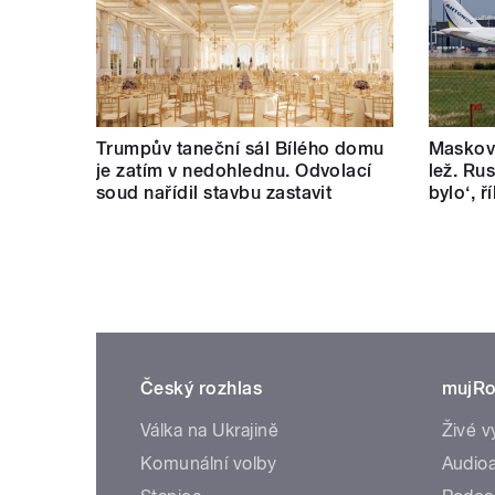
Trumpův taneční sál Bílého domu
Masková
je zatím v nedohlednu. Odvolací
lež. Rus
soud nařídil stavbu zastavit
bylo‘, 
Český rozhlas
mujRo
Válka na Ukrajině
Živé v
Komunální volby
Audioa