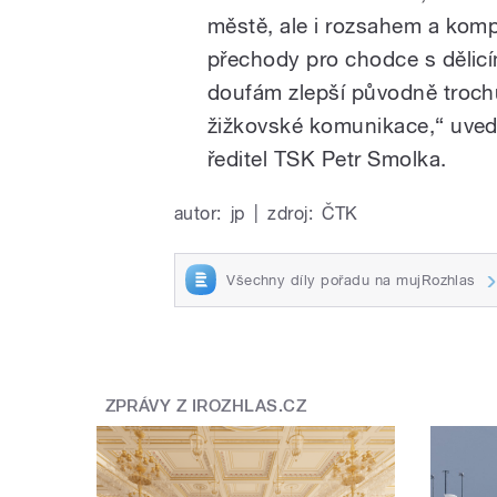
městě, ale i rozsahem a komp
přechody pro chodce s dělicím
doufám zlepší původně troch
žižkovské komunikace,“ uved
ředitel TSK Petr Smolka.
autor:
jp
|
zdroj:
ČTK
Všechny díly pořadu na mujRozhlas
ZPRÁVY Z IROZHLAS.CZ