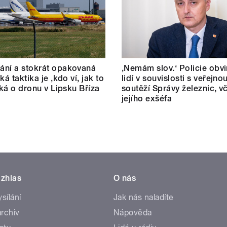
ní a stokrát opakovaná
‚Nemám slov.‘ Policie obvi
ká taktika je ‚kdo ví, jak to
lidí v souvislosti s veřejno
říká o dronu v Lipsku Bříza
soutěží Správy železnic, v
jejího exšéfa
zhlas
O nás
ysílání
Jak nás naladíte
rchiv
Nápověda