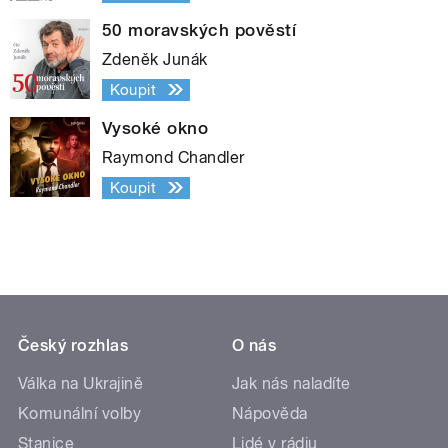
50 moravských pověstí
Zdeněk Junák
Koupit
Vysoké okno
Raymond Chandler
Koupit
Český rozhlas
O nás
Válka na Ukrajině
Jak nás naladíte
Komunální volby
Nápověda
Stanice
Lidé v rádiu