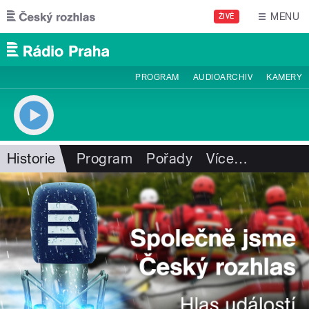
Přejít k hlavnímu obsahu
MENU
ŽIVĚ
PROGRAM
AUDIOARCHIV
KAMERY
Historie
Program
Pořady
Více
…