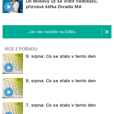
Do Moskvy už se vrátit nedokážu,
přiznává šéfka Divadla MA
Jak nás naladíte na DABu
VÍCE Z POŘADU
9. srpna: Co se stalo v tento den
8. srpna: Co se stalo v tento den
7. srpna: Co se stalo v tento den