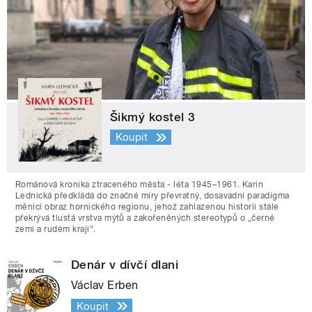
Šikmý kostel 3
Koupit
Románová kronika ztraceného města - léta 1945–1961. Karin
Lednická předkládá do značné míry převratný, dosavadní paradigma
měnící obraz hornického regionu, jehož zahlazenou historii stále
překrývá tlustá vrstva mýtů a zakořeněných stereotypů o „černé
zemi a rudém kraji“.
Denár v dívčí dlani
Václav Erben
Koupit