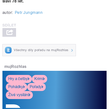
slaví 78 let.
autor:
Petr Jungmann
Všechny díly pořadu na mujRozhlas
mujRozhlas
Hry a četby
Krimi
Pohádky
Pořady
Živé vysílání