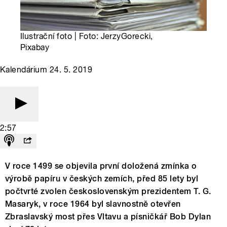
Ilustrační foto | Foto: JerzyGorecki,
Pixabay
Kalendárium 24. 5. 2019
2:57
V roce 1499 se objevila první doložená zmínka o
výrobě papíru v českých zemích, před 85 lety byl
počtvrté zvolen československým prezidentem T. G.
Masaryk, v roce 1964 byl slavnostně otevřen
Zbraslavský most přes Vltavu a písničkář Bob Dylan