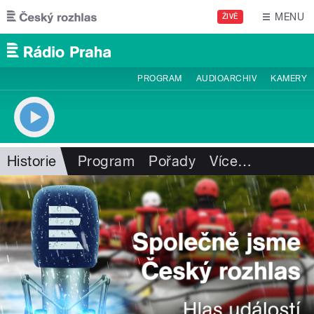
Přejít k hlavnímu obsahu
MENU
ŽIVĚ
PROGRAM
AUDIOARCHIV
KAMERY
Historie
Program
Pořady
Více
…