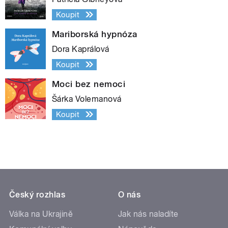
Koupit
Mariborská hypnóza
Dora Kaprálová
Koupit
Moci bez nemoci
Šárka Volemanová
Koupit
Český rozhlas
O nás
Válka na Ukrajině
Jak nás naladíte