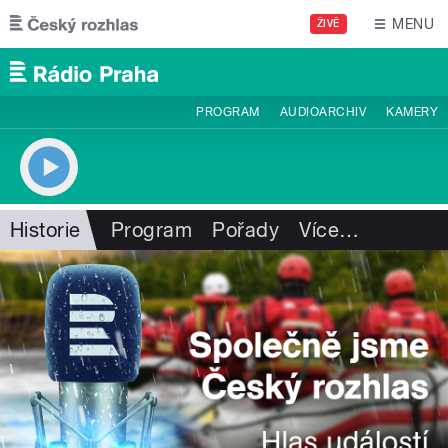
Přejít k hlavnímu obsahu
MENU
ŽIVĚ
PROGRAM
AUDIOARCHIV
KAMERY
Historie
Program
Pořady
Více
…