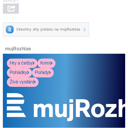
Všechny díly pořadu na mujRozhlas
mujRozhlas
Hry a četby
Krimi
Pohádky
Pořady
Živé vysílání