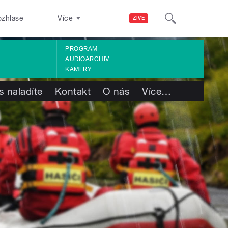
ozhlase
Více
ŽIVĚ
PROGRAM
AUDIOARCHIV
KAMERY
s naladíte
Kontakt
O nás
Více
…