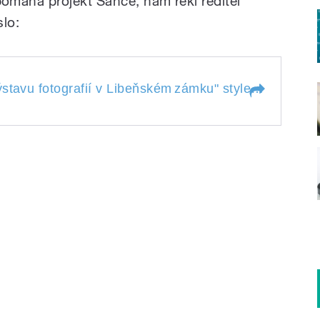
áhá projekt Šance, nám řekl ředitel
lo:
Projek
stavu fotografií v Libeňském
zámku
" style="">
výstavu fotografií v
zámku