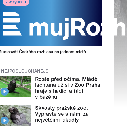
Živé vysílání
Audiosvět Českého rozhlasu na jednom místě
NEJPOSLOUCHANĚJŠÍ
Roste před očima. Mládě
lachtana už si v Zoo Praha
hraje s hadicí a řádí
v bazénu
Skvosty pražské zoo.
Vypravte se s námi za
největšími lákadly