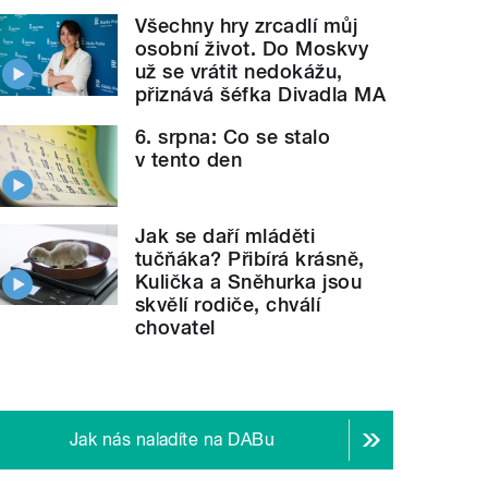
Všechny hry zrcadlí můj
osobní život. Do Moskvy
už se vrátit nedokážu,
přiznává šéfka Divadla MA
t Šance pořádá výstavu fotografií v Libeňském
zám
6. srpna: Co se stalo
v tento den
Jak se daří mláděti
tučňáka? Přibírá krásně,
Kulička a Sněhurka jsou
skvělí rodiče, chválí
chovatel
Jak nás naladíte na DABu