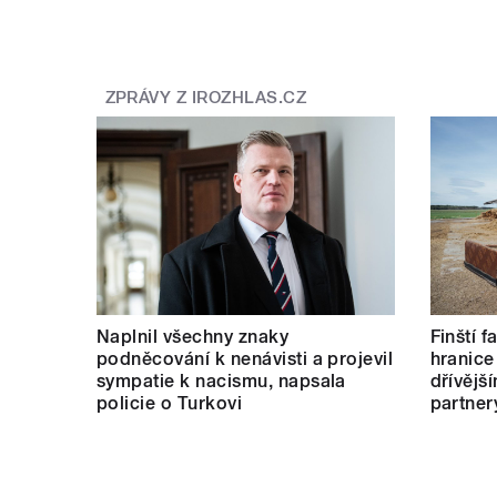
ZPRÁVY Z IROZHLAS.CZ
pause
Naplnil všechny znaky
Finští 
podněcování k nenávisti a projevil
hranice
sympatie k nacismu, napsala
dřívějš
policie o Turkovi
partner