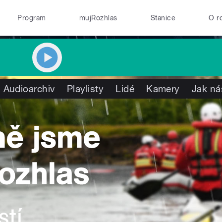
Program
mujRozhlas
Stanice
O r
Audioarchiv
Playlisty
Lidé
Kamery
Jak ná