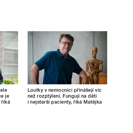
tele
Loutky v nemocnici přinášejí víc
e je
než rozptýlení. Fungují na děti
 říká
i nejstarší pacienty, říká Matějka