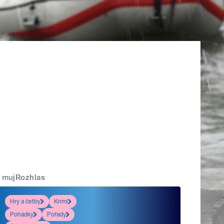
mujRozhlas
Hry a četby
Krimi
Pohádky
Pořady