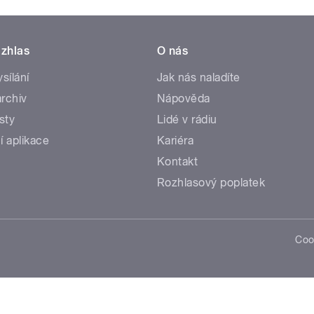
zhlas
O nás
ysílání
Jak nás naladíte
rchiv
Nápověda
sty
Lidé v rádiu
í aplikace
Kariéra
Kontakt
Rozhlasový poplatek
Coo