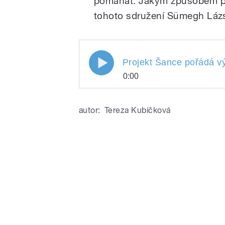
pomáhat. Jakým způsobem pom
tohoto sdružení Sümegh Lázs
Projekt Šance pořádá vý
0:00
Projekt Šance pořádá 
Play
Libeňském
autor:
Tereza Kubíčková
/