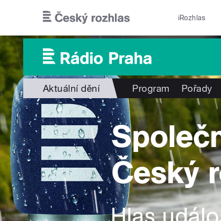
Přejít k hlavnímu obsahu
iRozhlas
Aktuální dění
Program
Pořady