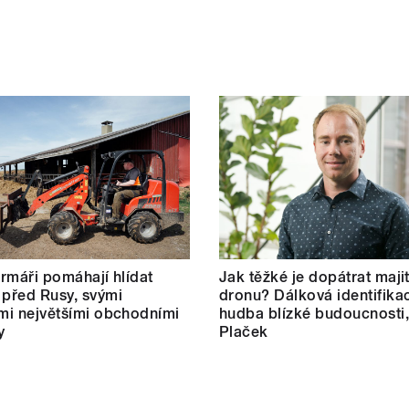
farmáři pomáhají hlídat
Jak těžké je dopátrat maji
 před Rusy, svými
dronu? Dálková identifikac
ími největšími obchodními
hudba blízké budoucnosti,
y
Plaček