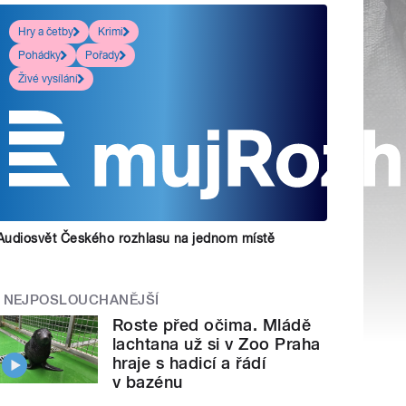
Hry a četby
Krimi
Pohádky
Pořady
Živé vysílání
Audiosvět Českého rozhlasu na jednom místě
NEJPOSLOUCHANĚJŠÍ
Roste před očima. Mládě
lachtana už si v Zoo Praha
hraje s hadicí a řádí
v bazénu