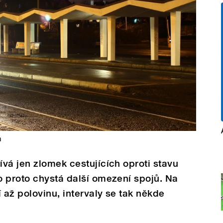
a
vá jen zlomek cestujících oproti stavu
o proto chystá další omezení spojů. Na
 až polovinu, intervaly se tak někde