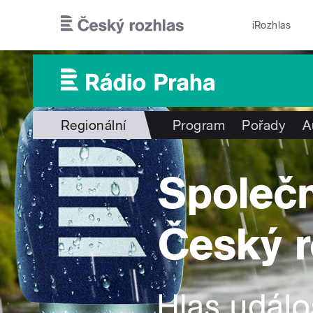
Přejít k hlavnímu obsahu
iRozhlas
Regionální
Program
Pořady
A