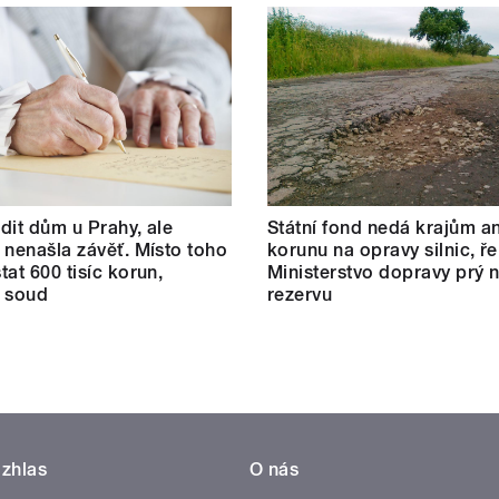
dit dům u Prahy, ale
Státní fond nedá krajům an
 nenašla závěť. Místo toho
korunu na opravy silnic, ře
tat 600 tisíc korun,
Ministerstvo dopravy prý
l soud
rezervu
zhlas
O nás