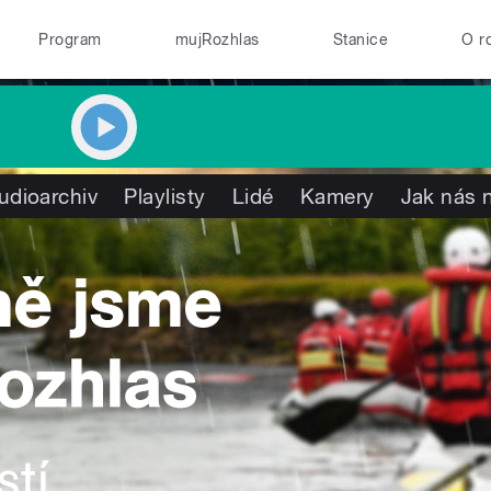
Program
mujRozhlas
Stanice
O r
udioarchiv
Playlisty
Lidé
Kamery
Jak nás n