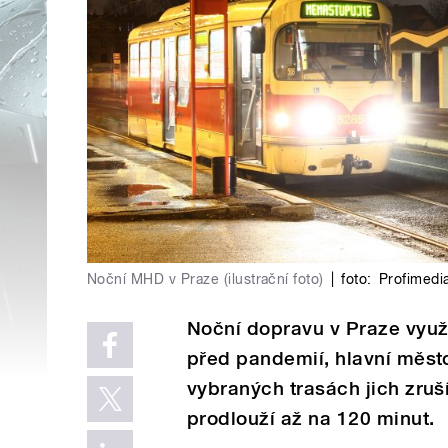
Noční MHD v Praze (ilustrační foto)
|
foto:
Profimedi
Noční dopravu v Praze využí
před pandemií, hlavní měst
vybraných trasách jich zruší
prodlouží až na 120 minut.