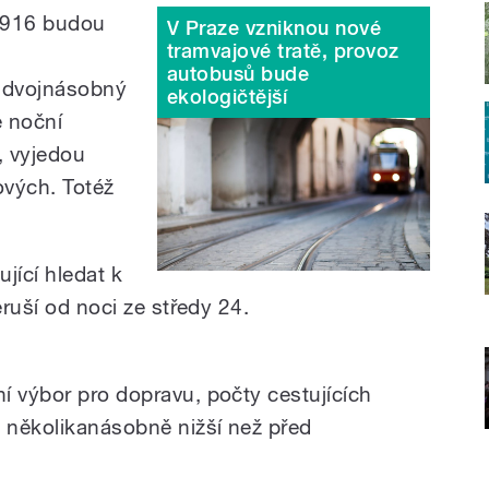
a 916 budou
V Praze vzniknou nové
tramvajové tratě, provoz
autobusů bude
a dvojnásobný
ekologičtější
e noční
, vyjedou
ových. Totéž
jící hledat k
eruší od noci ze středy 24.
í výbor pro dopravu, počty cestujících
h několikanásobně nižší než před