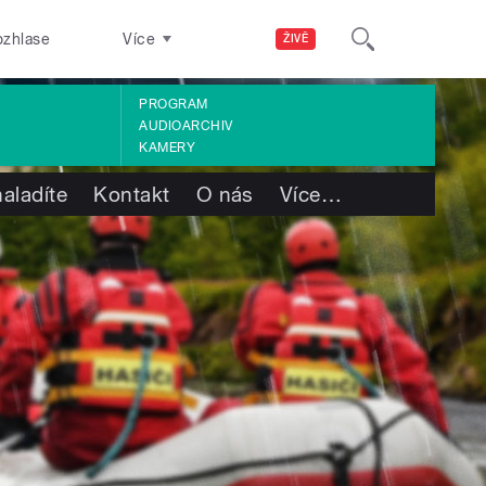
ozhlase
Více
ŽIVĚ
PROGRAM
AUDIOARCHIV
KAMERY
aladíte
Kontakt
O nás
Více
…