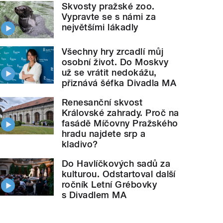
Skvosty pražské zoo.
Vypravte se s námi za
největšími lákadly
Všechny hry zrcadlí můj
osobní život. Do Moskvy
už se vrátit nedokážu,
přiznává šéfka Divadla MA
Renesanční skvost
Královské zahrady. Proč na
fasádě Míčovny Pražského
hradu najdete srp a
kladivo?
Do Havlíčkových sadů za
kulturou. Odstartoval další
ročník Letní Grébovky
s Divadlem MA