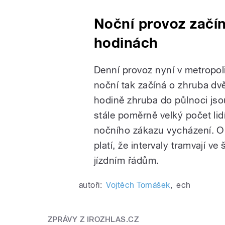
Noční provoz začín
hodinách
Denní provoz nyní v metropoli
noční tak začíná o zhruba dvě
hodině zhruba do půlnoci jsou
stále poměrně velký počet lidí
nočního zákazu vycházení. Om
platí, že intervaly tramvají 
jízdním řádům.
autoři:
Vojtěch Tomášek
,
ech
ZPRÁVY Z IROZHLAS.CZ