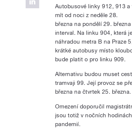
Autobusové linky 912, 913 
mít od noci z neděle 28.
března na pondělí 29. březn
interval. Na linku 904, která j
náhradou metra B na Praze 5
krátké autobusy místo kloub
bude platit o pro linku 909.
Alternativu budou muset cestu
tramvaji 99. Její provoz se př
března na čtvrtek 25. března.
Omezení doporučil magistrátn
jsou totiž v nočních hodinác
pandemií.