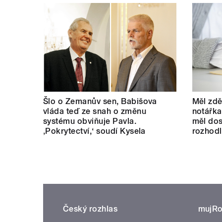
Šlo o Zemanův sen, Babišova
Měl zdě
vláda teď ze snah o změnu
notářka
systému obviňuje Pavla.
měl dos
‚Pokrytectví,‘ soudí Kysela
rozhod
Český rozhlas
mujRo