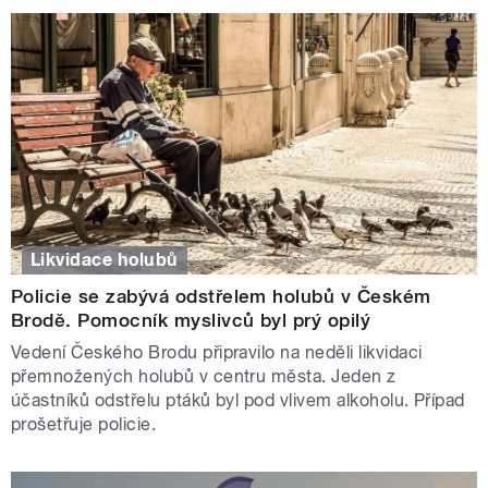
Likvidace holubů
Policie se zabývá odstřelem holubů v Českém
Brodě. Pomocník myslivců byl prý opilý
Vedení Českého Brodu připravilo na neděli likvidaci
přemnožených holubů v centru města. Jeden z
účastníků odstřelu ptáků byl pod vlivem alkoholu. Případ
prošetřuje policie.