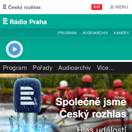
Přejít k hlavnímu obsahu
MENU
ŽIVĚ
PROGRAM
AUDIOARCHIV
KAMERY
Program
Pořady
Audioarchiv
Více
…