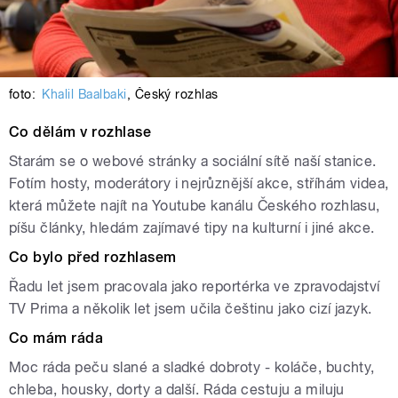
foto:
Khalil Baalbaki
,
Český rozhlas
Co dělám v rozhlase
Starám se o webové stránky a sociální sítě naší stanice.
Fotím hosty, moderátory i nejrůznější akce, stříhám videa,
která můžete najít na Youtube kanálu Českého rozhlasu,
píšu články, hledám zajímavé tipy na kulturní i jiné akce.
Co bylo před rozhlasem
Řadu let jsem pracovala jako reportérka ve zpravodajství
TV Prima a několik let jsem učila češtinu jako cizí jazyk.
Co mám ráda
Moc ráda peču slané a sladké dobroty - koláče, buchty,
chleba, housky, dorty a další. Ráda cestuju a miluju