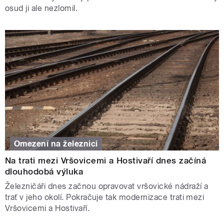
osud ji ale nezlomil.
Omezení na železnici
Na trati mezi Vršovicemi a Hostivaří dnes začíná
dlouhodobá výluka
Železničáři dnes začnou opravovat vršovické nádraží a
trať v jeho okolí. Pokračuje tak modernizace trati mezi
Vršovicemi a Hostivaří.