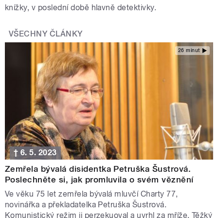
knížky, v poslední době hlavně detektivky.
VŠECHNY ČLÁNKY
26 minut
† 6. 5. 2023
Zemřela bývalá disidentka Petruška Šustrová.
Poslechněte si, jak promluvila o svém věznění
Ve věku 75 let zemřela bývalá mluvčí Charty 77,
novinářka a překladatelka Petruška Šustrová.
Komunistický režim ji perzekuoval a uvrhl za mříže. Těžký