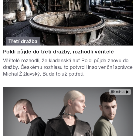
Třetí dražba
Poldi půjde do třetí dražby, rozhodli věřitelé
Věřitelé rozhodli, že kladenská huť Poldi půjde znovu do
dražby. Českému rozhlasu to potvrdil insolvenční správce
Michal Žižlavský. Bude to už potřetí.
59 minut