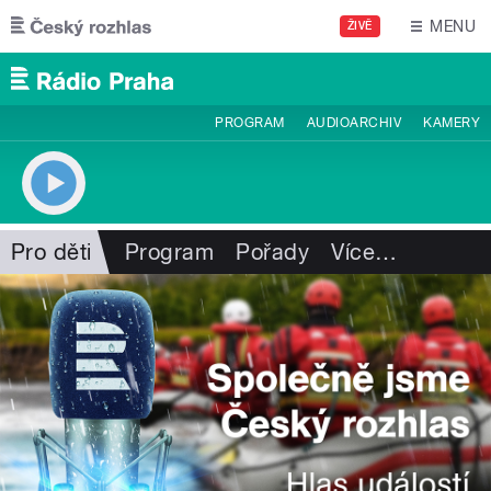
Přejít k hlavnímu obsahu
MENU
ŽIVĚ
PROGRAM
AUDIOARCHIV
KAMERY
Pro děti
Program
Pořady
Více
…