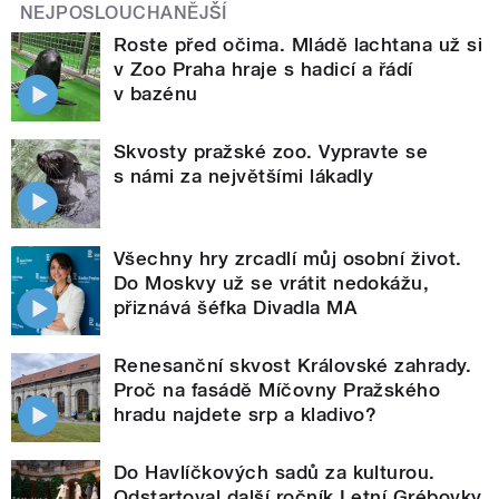
NEJPOSLOUCHANĚJŠÍ
Roste před očima. Mládě lachtana už si
v Zoo Praha hraje s hadicí a řádí
v bazénu
Skvosty pražské zoo. Vypravte se
s námi za největšími lákadly
Všechny hry zrcadlí můj osobní život.
Do Moskvy už se vrátit nedokážu,
přiznává šéfka Divadla MA
Renesanční skvost Královské zahrady.
Proč na fasádě Míčovny Pražského
hradu najdete srp a kladivo?
Do Havlíčkových sadů za kulturou.
Odstartoval další ročník Letní Grébovky