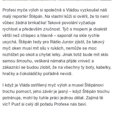
Profesi myče výloh si společně s Vláďou vyzkoušel náš
malý reportér Štěpán. Na vlastní kůži si ověřil, že to není
vůbec žádná brnkačka! Takové povolání vyžaduje
rychlost a především zručnost. Tyč s mopem je dvakrát
větší než chlapec a hlavně – saponát na skle rychle
usychá. Štěpán tedy pro Rádio Junior zjistil, že takový
myč oken musí mít sílu v rukách, nemůže se moc
rozhlížet po okolí a chytat lelky. Jinak totiž bude mít sklo
samou šmouhu, veškerá námaha přijde vniveč a
zákazníci se budou zlobit, že na všechny ty boty, kabelky,
hračky a čokoládičky pořádně nevidí.
I když je Vláďa ostřílený myč výloh a musel Štěpánovi
trochu pomoct, jeho závěr je jasný – když Štěpán trochu
potrénuje, mohl by tuhle práci jednou dělat. Zajímá tě
víc? Pusť si celý díl pořadu Profese nás baví.