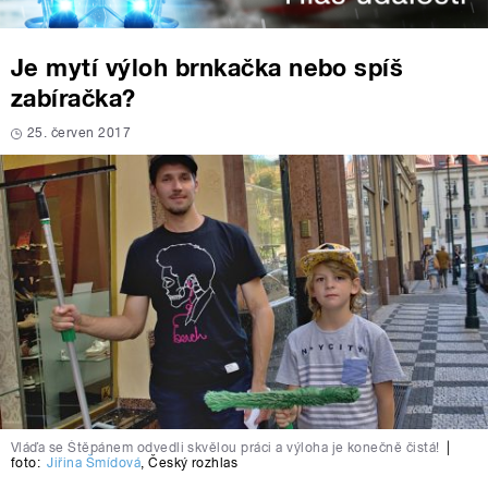
Je mytí výloh brnkačka nebo spíš
zabíračka?
25. červen 2017
Vláďa se Štěpánem odvedli skvělou práci a výloha je konečně čistá!
|
foto:
Jiřina Šmídová
,
Český rozhlas