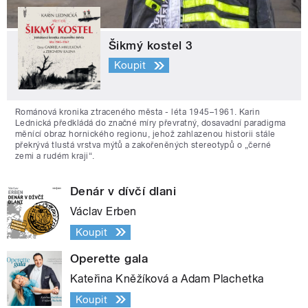
Šikmý kostel 3
Koupit
Románová kronika ztraceného města - léta 1945–1961. Karin
Lednická předkládá do značné míry převratný, dosavadní paradigma
měnící obraz hornického regionu, jehož zahlazenou historii stále
překrývá tlustá vrstva mýtů a zakořeněných stereotypů o „černé
zemi a rudém kraji“.
Denár v dívčí dlani
Václav Erben
Koupit
Operette gala
Kateřina Kněžíková a Adam Plachetka
Koupit