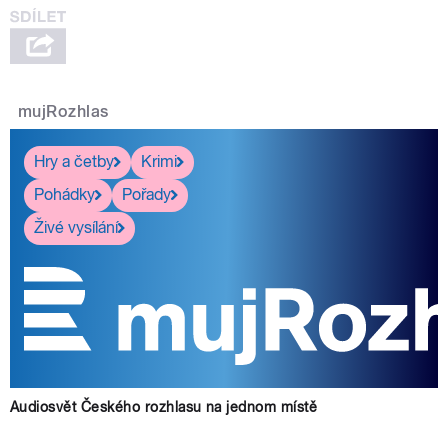
mujRozhlas
Hry a četby
Krimi
Pohádky
Pořady
Živé vysílání
Audiosvět Českého rozhlasu na jednom místě