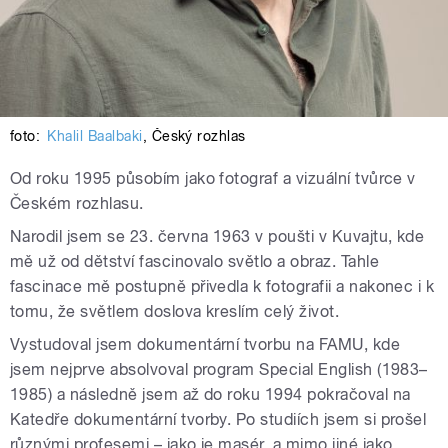
foto:
Khalil Baalbaki
,
Český rozhlas
Od roku 1995 působím jako fotograf a vizuální tvůrce v
Českém rozhlasu.
Narodil jsem se 23. června 1963 v poušti v Kuvajtu, kde
mě už od dětství fascinovalo světlo a obraz. Tahle
fascinace mě postupně přivedla k fotografii a nakonec i k
tomu, že světlem doslova kreslím celý život.
Vystudoval jsem dokumentární tvorbu na FAMU, kde
jsem nejprve absolvoval program Special English (1983–
1985) a následně jsem až do roku 1994 pokračoval na
Katedře dokumentární tvorby. Po studiích jsem si prošel
různými profesemi – jako je masér, a mimo jiné jako