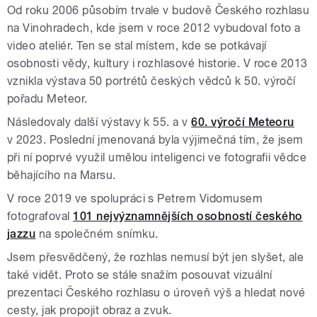
Od roku 2006 působím trvale v budově Českého rozhlasu
na Vinohradech, kde jsem v roce 2012 vybudoval foto a
video ateliér. Ten se stal místem, kde se potkávají
osobnosti vědy, kultury i rozhlasové historie. V roce 2013
vznikla výstava 50 portrétů českých vědců k 50. výročí
pořadu Meteor.
Následovaly další výstavy k 55. a v
60. výročí Meteoru
v 2023. Poslední jmenovaná byla výjimečná tím, že jsem
při ní poprvé využil umělou inteligenci ve fotografii vědce
běhajícího na Marsu.
V roce 2019 ve spolupráci s Petrem Vidomusem
fotografoval
101 nejvýznamnějších osobností českého
jazzu
na společném snímku.
Jsem přesvědčený, že rozhlas nemusí být jen slyšet, ale
také vidět. Proto se stále snažím posouvat vizuální
prezentaci Českého rozhlasu o úroveň výš a hledat nové
cesty, jak propojit obraz a zvuk.