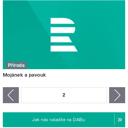
Příroda
Mojánek a pavouk
STRÁNKY
2
n
zí
Jak nás naladíte na DABu