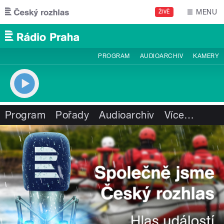
Přejít k hlavnímu obsahu
MENU
ŽIVĚ
PROGRAM
AUDIOARCHIV
KAMERY
Program
Pořady
Audioarchiv
Více
…