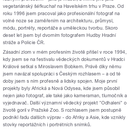
vegetariánský šéfkuchař na Havelském trhu v Praze. Od
roku 1996 jsem pracoval jako profesionální fotograf na
volné noze se zaměřením na architekturu, průmysl,
módu, portréty, reportáže a uměleckou tvorbu. Skoro
deset let jsem byl dvorním fotografem Hudby Hradní
stráže a Policie ČR.
Zásadní zlom v mém profesním životě přišel v roce 1994,
kdy jsem se na festivalu vědeckých dokumentů v Hradci
Králové setkal s Miroslavem Bobkem. Právě díky němu
jsem navázal spolupráci s Českým rozhlasem – a od té
doby jsem s ním profesně a lidsky spojen. Moje první
projekty byly Africká a Nová Odysea, kde jsem působil
nejen jako fotograf, ale také jako kameraman, tlumočník a
vyjednavač. Další významní vědecký projekt "Odhalení" o
životě goril v Pražské Zoo. S rozhlasem jsem postupně
podnikl řadu dalších výprav - do Afriky a Asie, kde vznikly
stovky reportážních i portrétních snímků.