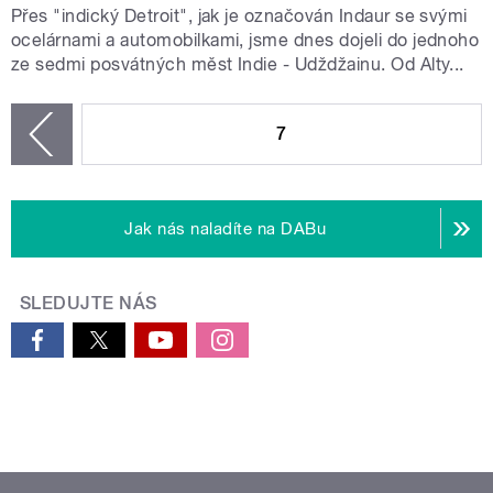
Přes "indický Detroit", jak je označován Indaur se svými
ocelárnami a automobilkami, jsme dnes dojeli do jednoho
ze sedmi posvátných měst Indie - Udždžainu. Od Alty...
STRÁNKY
7
zí
Jak nás naladíte na DABu
SLEDUJTE NÁS