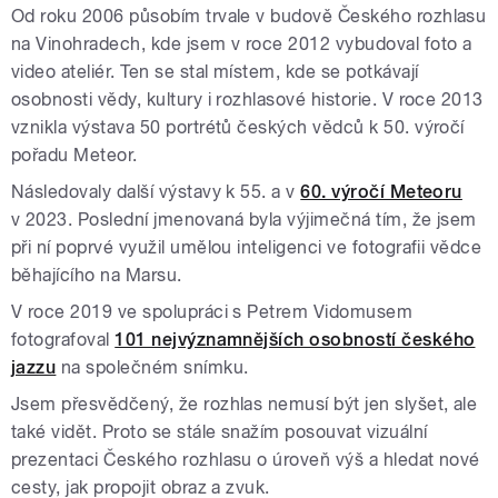
Od roku 2006 působím trvale v budově Českého rozhlasu
na Vinohradech, kde jsem v roce 2012 vybudoval foto a
video ateliér. Ten se stal místem, kde se potkávají
osobnosti vědy, kultury i rozhlasové historie. V roce 2013
vznikla výstava 50 portrétů českých vědců k 50. výročí
pořadu Meteor.
Následovaly další výstavy k 55. a v
60. výročí Meteoru
v 2023. Poslední jmenovaná byla výjimečná tím, že jsem
při ní poprvé využil umělou inteligenci ve fotografii vědce
běhajícího na Marsu.
V roce 2019 ve spolupráci s Petrem Vidomusem
fotografoval
101 nejvýznamnějších osobností českého
jazzu
na společném snímku.
Jsem přesvědčený, že rozhlas nemusí být jen slyšet, ale
také vidět. Proto se stále snažím posouvat vizuální
prezentaci Českého rozhlasu o úroveň výš a hledat nové
cesty, jak propojit obraz a zvuk.