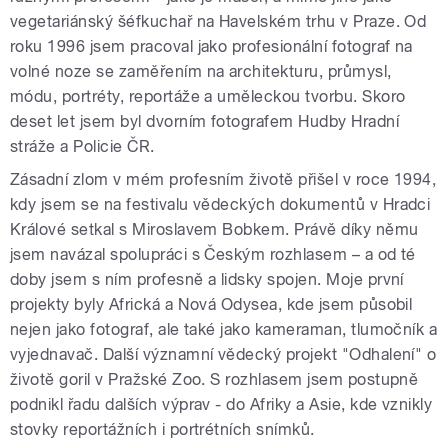
vegetariánský šéfkuchař na Havelském trhu v Praze. Od
roku 1996 jsem pracoval jako profesionální fotograf na
volné noze se zaměřením na architekturu, průmysl,
módu, portréty, reportáže a uměleckou tvorbu. Skoro
deset let jsem byl dvorním fotografem Hudby Hradní
stráže a Policie ČR.
Zásadní zlom v mém profesním životě přišel v roce 1994,
kdy jsem se na festivalu vědeckých dokumentů v Hradci
Králové setkal s Miroslavem Bobkem. Právě díky němu
jsem navázal spolupráci s Českým rozhlasem – a od té
doby jsem s ním profesně a lidsky spojen. Moje první
projekty byly Africká a Nová Odysea, kde jsem působil
nejen jako fotograf, ale také jako kameraman, tlumočník a
vyjednavač. Další významní vědecký projekt "Odhalení" o
životě goril v Pražské Zoo. S rozhlasem jsem postupně
podnikl řadu dalších výprav - do Afriky a Asie, kde vznikly
stovky reportážních i portrétních snímků.