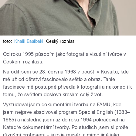
foto:
Khalil Baalbaki
,
Český rozhlas
Od roku 1995 působím jako fotograf a vizuální tvůrce v
Českém rozhlasu.
Narodil jsem se 23. června 1963 v poušti v Kuvajtu, kde
mě už od dětství fascinovalo světlo a obraz. Tahle
fascinace mě postupně přivedla k fotografii a nakonec i k
tomu, že světlem doslova kreslím celý život.
Vystudoval jsem dokumentární tvorbu na FAMU, kde
jsem nejprve absolvoval program Special English (1983–
1985) a následně jsem až do roku 1994 pokračoval na
Katedře dokumentární tvorby. Po studiích jsem si prošel
různými profesemi – jako je masér, a mimo jiné jako