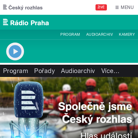
Přejít k hlavnímu obsahu
MENU
ŽIVĚ
PROGRAM
AUDIOARCHIV
KAMERY
Program
Pořady
Audioarchiv
Více
…