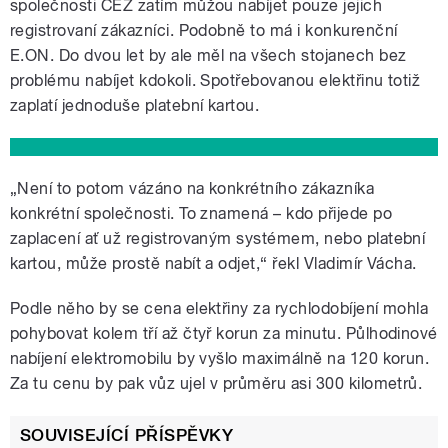
společnosti ČEZ zatím můžou nabíjet pouze jejich
registrovaní zákazníci. Podobně to má i konkurenční
E.ON. Do dvou let by ale měl na všech stojanech bez
problému nabíjet kdokoli. Spotřebovanou elektřinu totiž
zaplatí jednoduše platební kartou.
„Není to potom vázáno na konkrétního zákazníka
konkrétní společnosti. To znamená – kdo přijede po
zaplacení ať už registrovaným systémem, nebo platební
kartou, může prostě nabít a odjet,“ řekl Vladimír Vácha.
Podle něho by se cena elektřiny za rychlodobíjení mohla
pohybovat kolem tří až čtyř korun za minutu. Půlhodinové
nabíjení elektromobilu by vyšlo maximálně na 120 korun.
Za tu cenu by pak vůz ujel v průměru asi 300 kilometrů.
SOUVISEJÍCÍ PŘÍSPĚVKY