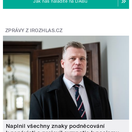
Jak nás naladíte na DABu
ZPRÁVY Z IROZHLAS.CZ
Naplnil všechny znaky podněcování