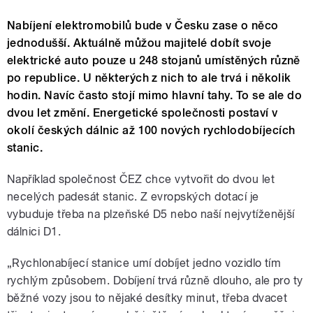
Nabíjení elektromobilů bude v Česku zase o něco
jednodušší. Aktuálně můžou majitelé dobít svoje
elektrické auto pouze u 248 stojanů umístěných různě
po republice. U některých z nich to ale trvá i několik
hodin. Navíc často stojí mimo hlavní tahy. To se ale do
dvou let změní. Energetické společnosti postaví v
okolí českých dálnic až 100 nových rychlodobíjecích
stanic.
Například společnost ČEZ chce vytvořit do dvou let
necelých padesát stanic. Z evropských dotací je
vybuduje třeba na plzeňské D5 nebo naší nejvytíženější
dálnici D1.
„Rychlonabíjecí stanice umí dobíjet jedno vozidlo tím
rychlým způsobem. Dobíjení trvá různě dlouho, ale pro ty
běžné vozy jsou to nějaké desítky minut, třeba dvacet