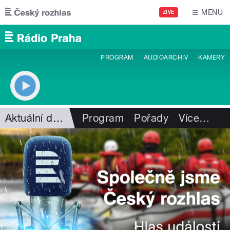
Přejít k hlavnímu obsahu
MENU
ŽIVĚ
PROGRAM
AUDIOARCHIV
KAMERY
Aktuální dění
Program
Pořady
Více
…