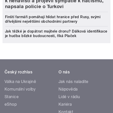
k nenávisti a projevil sympatie k nacismu,
napsala policie o Turkovi
Finští farmáři pomáhají hlídat hranice před Rusy, svými
dřívějšími největšími obchodními partnery
Jak těžké je dopátrat majitele dronu? Dálková identifikace
je hudba blízké budoucnosti, říká Plaček
Český rozhlas
O nás
Válka na Ukrajině
Jak nás naladíte
Komunální volby
Nápověda
Stanice
Lidé v rádiu
eShop
Kariéra
Kontakt