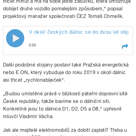
třicet minut a má na sobě ještě zásuvku, která umožňuje
dobíjet druhé vozidlo pomalejším způsobem,“ popsal
projektový manažer společnosti ČEZ Tomáš Chmelík.
V okolí českých dálnic se do dvou let objeví
0:00
Play /
V okolí českých dálnic se do dvou let
Další podobné stojany postaví také Pražská energetická
objeví stovka rychlodobíjecích stanic pro
elektromobily. Kde přesně budou stát a
nebo E.ON, který vybuduje do roku 2019 v okolí dálnic
jaké platby budou přijímat, řekl Luděk
asi třicet „rychlonabíječek“.
Hubáček
„Budou umístěné právě v blízkosti páteřní dopravní sítě
České republiky, takže bavíme se o dálniční síti.
Konkrétně jsou to dálnice D1, D2, D5 a D8,“ upřesnil
mluvčí Vladimír Vácha.
pause
Jak ale majitelé elektromobilů za dobití zaplatí? Třeba u