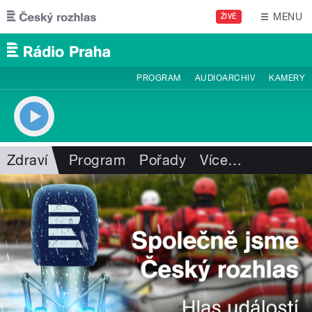
Přejít k hlavnímu obsahu
MENU
ŽIVĚ
PROGRAM
AUDIOARCHIV
KAMERY
Zdraví
Program
Pořady
Více
…