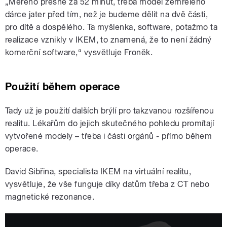
„Měřeno přesně za 52 minut, třeba model zemřelého
dárce jater před tím, než je budeme dělit na dvě části,
pro dítě a dospělého. Ta myšlenka, software, potažmo ta
realizace vznikly v IKEM, to znamená, že to není žádný
komerční software,“ vysvětluje Froněk.
Použití během operace
Tady už je použití dalších brýlí pro takzvanou rozšířenou
realitu. Lékařům do jejich skutečného pohledu promítají
vytvořené modely – třeba i části orgánů - přímo během
operace.
David Sibřina, specialista IKEM na virtuální realitu,
vysvětluje, že vše funguje díky datům třeba z CT nebo
magnetické rezonance.