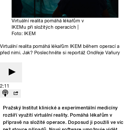
Virtuální realita pomáhá lékařům v
IKEMu při složitých operacích |
Foto: IKEM
Virtuální realita pomáhá lékařům IKEM během operací a
před nimi. Jak? Poslechněte si reportáž Ondřeje Vaňury
2:11
Pražský Institut klinické a experimentální medicíny
rozšíří využití virtuální reality. Pomáhá lékařům v
přípravě na složité operace. Doposud ji použili ve víc
než stovce případů. Nový software umožnuje vidět