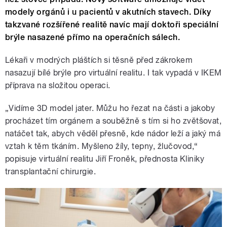
modely orgánů i u pacientů v akutních stavech. Díky
takzvané rozšířené realitě navíc mají doktoři speciální
brýle nasazené přímo na operačních sálech.
Lékaři v modrých pláštích si těsně před zákrokem
nasazují bílé brýle pro virtuální realitu. I tak vypadá v IKEM
příprava na složitou operaci.
„Vidíme 3D model jater. Můžu ho řezat na části a jakoby
procházet tím orgánem a souběžně s tím si ho zvětšovat,
natáčet tak, abych věděl přesně, kde nádor leží a jaký má
vztah k těm tkáním. Myšleno žíly, tepny, žlučovod,“
popisuje virtuální realitu Jiří Froněk, přednosta Kliniky
transplantační chirurgie.