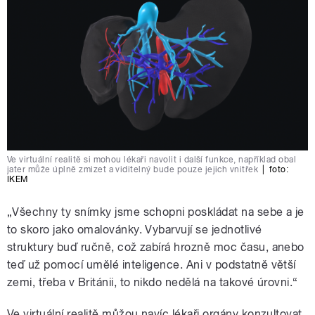
Ve virtuální realitě si mohou lékaři navolit i další funkce, například obal
jater může úplně zmizet a viditelný bude pouze jejich vnitřek
|
foto:
IKEM
„Všechny ty snímky jsme schopni poskládat na sebe a je
to skoro jako omalovánky. Vybarvují se jednotlivé
struktury buď ručně, což zabírá hrozně moc času, anebo
teď už pomocí umělé inteligence. Ani v podstatně větší
zemi, třeba v Británii, to nikdo nedělá na takové úrovni.“
Ve virtuální realitě můžou navíc lékaři orgány konzultovat