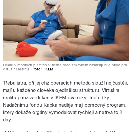
Lékaři v modrých pláštích si těsně před zákrokem nasazují bílé brýle pro
virtuální realitu
|
foto:
IKEM
Třeba játra, při jejichž operacích metoda slouží nejčastěji,
mají u každého člověka ojedinělou strukturu. Virtuální
realitu používají lékaři v IKEM dva roky. Teď i díky
Nadačnímu fondu Kapka naděje mají pomocný program,
který dokáže orgány vymodelovat rychleji a netrvá to 2
dny.