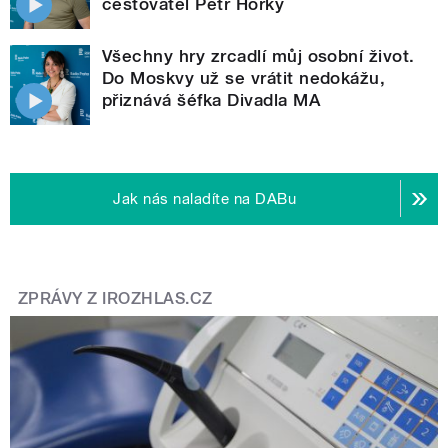
cestovatel Petr Horký
Všechny hry zrcadlí můj osobní život.
Do Moskvy už se vrátit nedokážu,
přiznává šéfka Divadla MA
Jak nás naladíte na DABu
ZPRÁVY Z IROZHLAS.CZ