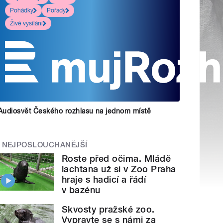
Pohádky
Pořady
Živé vysílání
Audiosvět Českého rozhlasu na jednom místě
NEJPOSLOUCHANĚJŠÍ
Roste před očima. Mládě
lachtana už si v Zoo Praha
hraje s hadicí a řádí
v bazénu
Skvosty pražské zoo.
Vypravte se s námi za