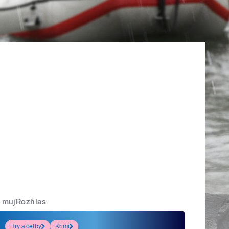
mujRozhlas
Hry a četby
Krimi