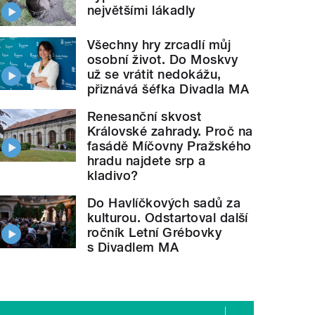
největšími lákadly
Všechny hry zrcadlí můj
osobní život. Do Moskvy
už se vrátit nedokážu,
přiznává šéfka Divadla MA
Renesanční skvost
Královské zahrady. Proč na
fasádě Míčovny Pražského
hradu najdete srp a
kladivo?
Do Havlíčkových sadů za
kulturou. Odstartoval další
ročník Letní Grébovky
s Divadlem MA