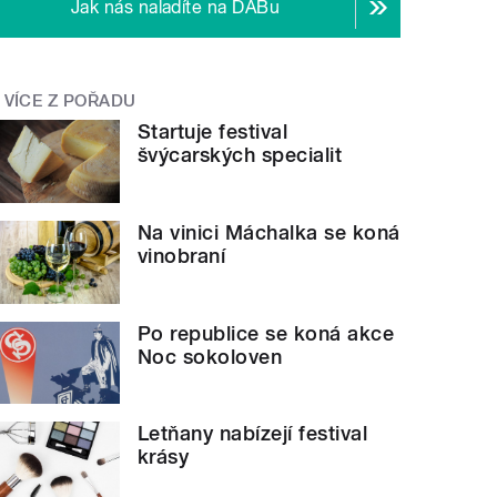
Jak nás naladíte na DABu
VÍCE Z POŘADU
Startuje festival
švýcarských specialit
Na vinici Máchalka se koná
vinobraní
Po republice se koná akce
Noc sokoloven
Letňany nabízejí festival
krásy