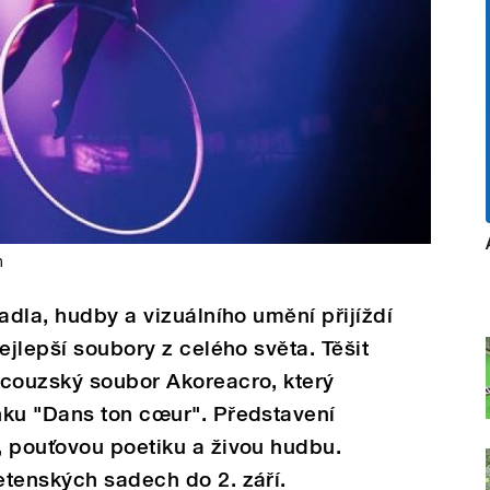
n
adla, hudby a vizuálního umění přijíždí
ejlepší soubory z celého světa. Těšit
ncouzský soubor Akoreacro, který
nku "Dans ton cœur". Představení
, pouťovou poetiku a živou hudbu.
etenských sadech do 2. září.