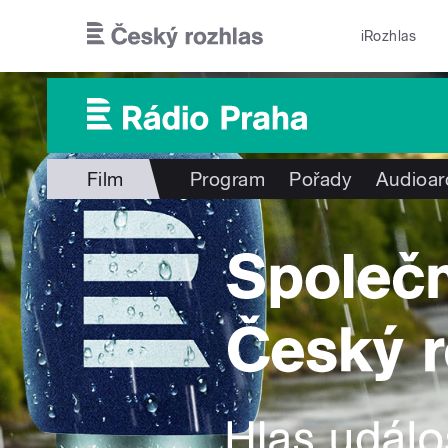
Přejít k hlavnímu obsahu
iRozhlas
Film
Program
Pořady
Audioar