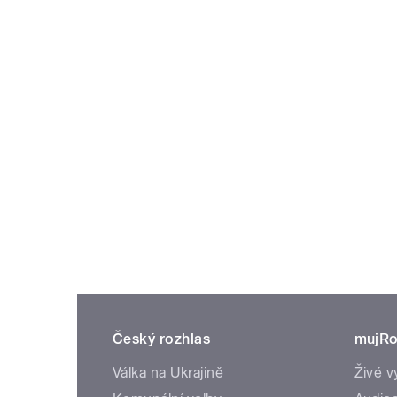
Český rozhlas
mujRo
Válka na Ukrajině
Živé v