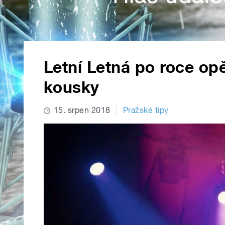
Letní Letná po roce op
kousky
15. srpen 2018
Pražské tipy