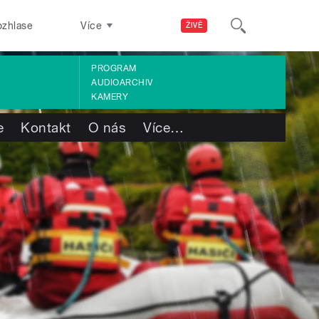
ozhlase
Více
ŽIVĚ
PROGRAM
AUDIOARCHIV
KAMERY
e
Kontakt
O nás
Více
…