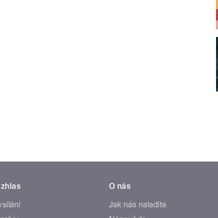
zhlas
O nás
ysílání
Jak nás naladíte