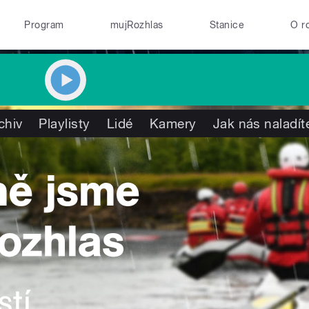
Program
mujRozhlas
Stanice
O r
chiv
Playlisty
Lidé
Kamery
Jak nás naladít