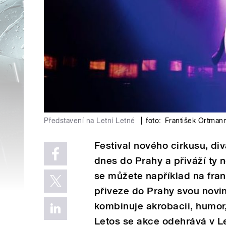
Představení na Letní Letné
|
foto:
František Ortman
Festival nového cirkusu, div
dnes do Prahy a přiváží ty n
se můžete například na fra
přiveze do Prahy svou novi
kombinuje akrobacii, humor
Letos se akce odehrává v L