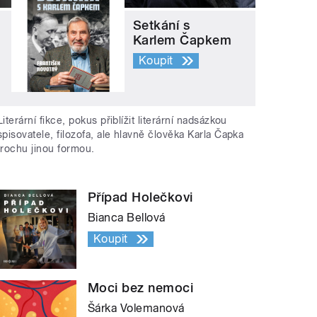
Setkání s
Karlem Čapkem
Koupit
Literární fikce, pokus přiblížit literární nadsázkou
spisovatele, filozofa, ale hlavně člověka Karla Čapka
trochu jinou formou.
Případ Holečkovi
Bianca Bellová
Koupit
Moci bez nemoci
Šárka Volemanová