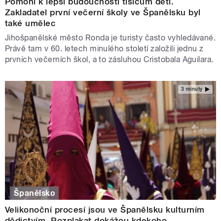
Pomohl k lepší budoucnosti tisícům dětí.
Zakladatel první večerní školy ve Španělsku byl
také umělec
Jihošpanělské město Ronda je turisty často vyhledávané.
Právě tam v 60. letech minulého století založili jednu z
prvních večerních škol, a to zásluhou Cristobala Aguilara.
3 minuty
Španělsko
Velikonoční procesí jsou ve Španělsku kulturním
dědictvím. Rozplakat dokážou kdekoho