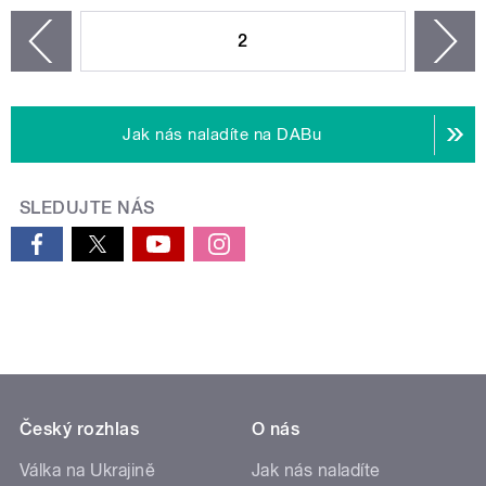
STRÁNKY
2
n
zí
Jak nás naladíte na DABu
SLEDUJTE NÁS
Český rozhlas
O nás
Válka na Ukrajině
Jak nás naladíte