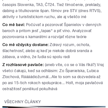
časopis Slovenka, TA3, ČT24. Tiež tlmočenie, preklady,
dabing a titulkovanie špan. filmov pre STV (dnes RTVS),
aktivity v turististickom ruchu, ale aj všeličo iné
Co mě baví:
Počúvať a pozorovať Španielov v denných
baroch a pritom jesť „tapas“ a piť víno. Analyzovať
pozorovania s kamarátmi a rozvíjať rôzne teórie
Co mě vždycky dostane:
Zdravý rozum, ochota,
šľachetnosť, alebo aj keď je niekde dobrá sranda a
zábava, a vidno, že ľudia sú spolu radi
Z rozhlasové pavlače:
(aneb víte, co se o Vás říká?)
Vraj
všetci čakajú, keď sa odhlásim: Zo Španielska, Ľubica
Zlochová, Ráááádiožurnál...Ale to som sa dozvedela až
po asi 15-tich rokoch spolupráce... Holt, moja pavlačová
ostražitosť poněkud pokulhává
VŠECHNY ČLÁNKY