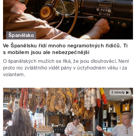
Španělsko
Ve Španělsku řídí mnoho negramotných řidičů. Ti
s mobilem jsou ale nebezpečnější
O španělských mužích se říká, že jsou dlouhověcí. Není
proto nic zvláštního vidět pány v úctyhodném věku i za
volantem.
3 minuty