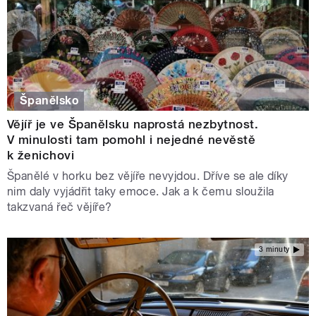
Španělsko
Vějíř je ve Španělsku naprostá nezbytnost.
V minulosti tam pomohl i nejedné nevěstě
k ženichovi
Španělé v horku bez vějíře nevyjdou. Dříve se ale díky
nim daly vyjádřit taky emoce. Jak a k čemu sloužila
takzvaná řeč vějíře?
3 minuty