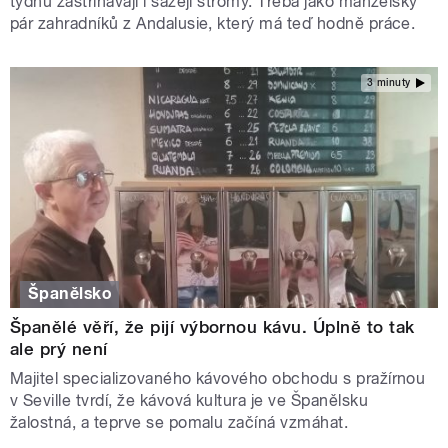
týdnů zastřihávají i sázejí stromy. Třeba jako manželský
pár zahradníků z Andalusie, který má teď hodně práce.
3 minuty
Španělsko
Španělé věří, že pijí výbornou kávu. Úplně to tak
ale prý není
Majitel specializovaného kávového obchodu s pražírnou
v Seville tvrdí, že kávová kultura je ve Španělsku
žalostná, a teprve se pomalu začíná vzmáhat.