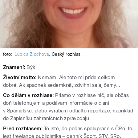
foto:
Ľubica Zlochová
,
Český rozhlas
Znamení:
Býk
Životní motto:
Nemám. Ale toto mi príde celkom
dobré: Ak spadneš sedemkrát, zdvihni sa aj ôsmy...
Co dělám v rozhlase:
Priamo v rozhlase nič, ale občas
doň telefonujem a podávam informácie o dianí
v Španielsku, alebo vyrábam odtiaľto reportáže, napríklad
do Zapisníku zahraničních zpravodaju
Před rozhlasem:
To isté, čo počas spolupráce s ČRo, to
jest freelance publicistika – denník Šport, STV, SRo,