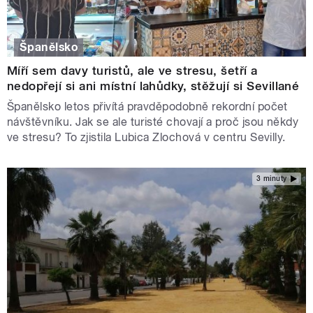
Španělsko
Míří sem davy turistů, ale ve stresu, šetří a
nedopřejí si ani místní lahůdky, stěžují si Sevillané
Španělsko letos přivítá pravděpodobně rekordní počet
návštěvníku. Jak se ale turisté chovají a proč jsou někdy
ve stresu? To zjistila Lubica Zlochová v centru Sevilly.
3 minuty