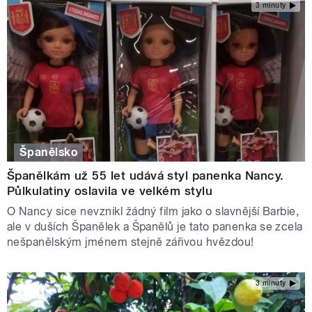
3 minuty
Španělsko
Španělkám už 55 let udává styl panenka Nancy.
Půlkulatiny oslavila ve velkém stylu
O Nancy sice nevznikl žádný film jako o slavnější Barbie,
ale v duších Španělek a Španělů je tato panenka se zcela
nešpanělským jménem stejně zářivou hvězdou!
3 minuty