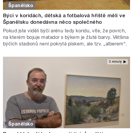
Španělsko
Býci v koridách, dětská a fotbalová hřiště měli ve
Španělsku donedávna něco společného
Pokud jste viděli býčí arénu tedy koridu, víte, že povrch,
na kterém bojuje matador s býkem je žluté barvy. Většina
býčích stadionů není pokrytá pískem, ale tzv. „alberem“.
3 minuty
Španělsko