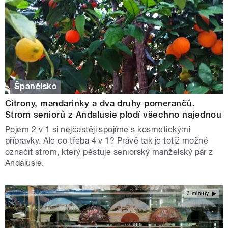
Španělsko
Citrony, mandarinky a dva druhy pomerančů.
Strom seniorů z Andalusie plodí všechno najednou
Pojem 2 v 1 si nejčastěji spojíme s kosmetickými
přípravky. Ale co třeba 4 v 1? Právě tak je totiž možné
označit strom, který pěstuje seniorský manželský pár z
Andalusie.
3 minuty