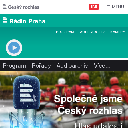
Přejít k hlavnímu obsahu
MENU
ŽIVĚ
PROGRAM
AUDIOARCHIV
KAMERY
Program
Pořady
Audioarchiv
Více
…