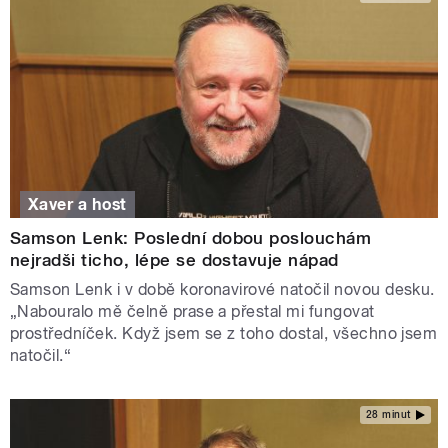
Xaver a host
Samson Lenk: Poslední dobou poslouchám
nejradši ticho, lépe se dostavuje nápad
Samson Lenk i v době koronavirové natočil novou desku.
„Nabouralo mě čelně prase a přestal mi fungovat
prostředníček. Když jsem se z toho dostal, všechno jsem
natočil.“
28 minut