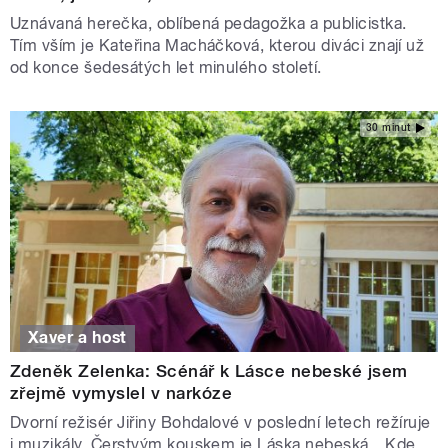
Uznávaná herečka, oblíbená pedagožka a publicistka.
Tím vším je Kateřina Macháčková, kterou diváci znají už
od konce šedesátých let minulého století.
30 minut
Xaver a host
Zdeněk Zelenka: Scénář k Lásce nebeské jsem
zřejmě vymyslel v narkóze
Dvorní režisér Jiřiny Bohdalové v poslední letech režíruje
i muzikály. Čerstvým kouskem je Láska nebeská. „Kde