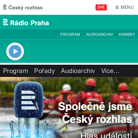
Přejít k hlavnímu obsahu
MENU
ŽIVĚ
PROGRAM
AUDIOARCHIV
KAMERY
Program
Pořady
Audioarchiv
Více
…