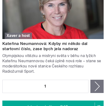
Xaver a host
Kateřina Neumannová: Kdyby mi někdo dal
startovní číslo, zase bych jela nadoraz
Olympijskou vítězku a mistryni světa v běhu na lyžích
Kateřinu Neumannovou čeká úplně nová role – stane se
moderátorkou nové stanice Českého rozhlasu
Radiožurnál Sport.
STRÁNKY
1
n