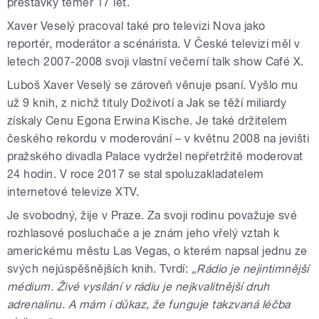
přestávky téměř 17 let.
Xaver Veselý pracoval také pro televizi Nova jako
reportér, moderátor a scénárista. V České televizi měl v
letech 2007-2008 svoji vlastní večerní talk show Café X.
Luboš Xaver Veselý se zároveň věnuje psaní. Vyšlo mu
už 9 knih, z nichž tituly Doživotí a Jak se těží miliardy
získaly Cenu Egona Erwina Kische. Je také držitelem
českého rekordu v moderování – v květnu 2008 na jevišti
pražského divadla Palace vydržel nepřetržitě moderovat
24 hodin. V roce 2017 se stal spoluzakladatelem
internetové televize XTV.
Je svobodný, žije v Praze. Za svoji rodinu považuje své
rozhlasové posluchače a je znám jeho vřelý vztah k
americkému městu Las Vegas, o kterém napsal jednu ze
svých nejúspěšnějších knih. Tvrdí:
„Rádio je nejintimnější
médium. Živé vysílání v rádiu je nejkvalitnější druh
adrenalinu. A mám i důkaz, že funguje takzvaná léčba