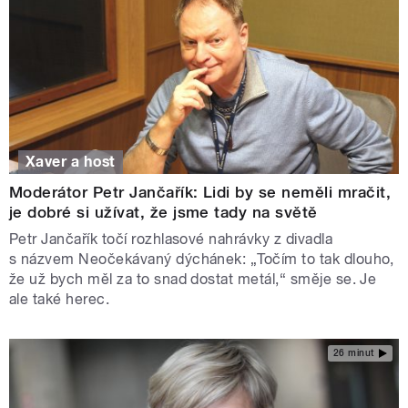
Xaver a host
Moderátor Petr Jančařík: Lidi by se neměli mračit,
je dobré si užívat, že jsme tady na světě
Petr Jančařík točí rozhlasové nahrávky z divadla
s názvem Neočekávaný dýchánek: „Točím to tak dlouho,
že už bych měl za to snad dostat metál,“ směje se. Je
ale také herec.
26 minut