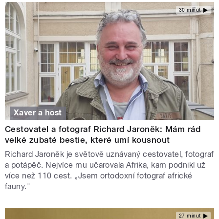
30 minut
Xaver a host
Cestovatel a fotograf Richard Jaroněk: Mám rád
velké zubaté bestie, které umí kousnout
Richard Jaroněk je světově uznávaný cestovatel, fotograf
a potápěč. Nejvíce mu učarovala Afrika, kam podnikl už
více než 110 cest. „Jsem ortodoxní fotograf africké
fauny."
27 minut