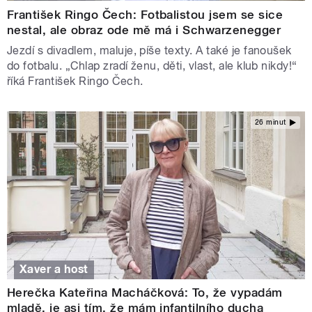
František Ringo Čech: Fotbalistou jsem se sice
nestal, ale obraz ode mě má i Schwarzenegger
Jezdí s divadlem, maluje, píše texty. A také je fanoušek
do fotbalu. „Chlap zradí ženu, děti, vlast, ale klub nikdy!“
říká František Ringo Čech.
26 minut
Xaver a host
Herečka Kateřina Macháčková: To, že vypadám
mladě, je asi tím, že mám infantilního ducha