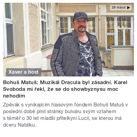
29 minut
Xaver a host
Bohuš Matuš: Muzikál Dracula byl zásadní. Karel
Svoboda mi řekl, že se do showbyznysu moc
nehodím
Zpěvák s vynikajícím hlasovým fondem Bohuš Matuš v
poslední době plnil stránky bulváru svým vztahem
s téměř o 30 let mladší přítelkyní Lucií, se kterou má
dceru Natálku.