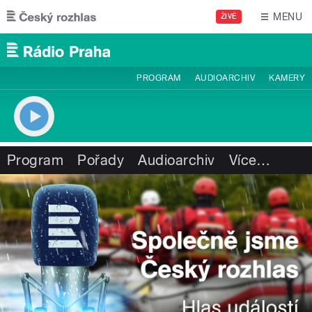
Přejít k hlavnímu obsahu
MENU
ŽIVĚ
PROGRAM
AUDIOARCHIV
KAMERY
Program
Pořady
Audioarchiv
Více
…