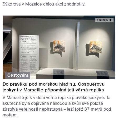
Sýkorová v Mozaice celou akci zhodnotily.
3 minuty
Cestování
Do pravěku pod mořskou hladinu. Cosquerovu
jeskyni v Marseille připomíná její věrná replika
V Marseille je k vidění věrná replika pravěké jeskyně. Ta
skutečná byla objevena náhodou a kvůli své poloze
zůstává veřejnosti nepřístupná – leží totiž 37 metrů pod
mořem.