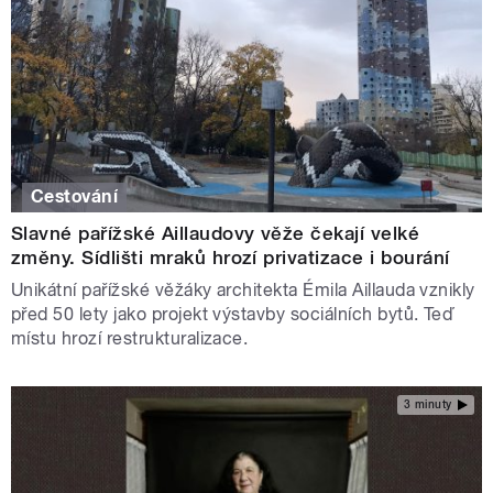
Cestování
Slavné pařížské Aillaudovy věže čekají velké
změny. Sídlišti mraků hrozí privatizace i bourání
Unikátní pařížské věžáky architekta Émila Aillauda vznikly
před 50 lety jako projekt výstavby sociálních bytů. Teď
místu hrozí restrukturalizace.
3 minuty