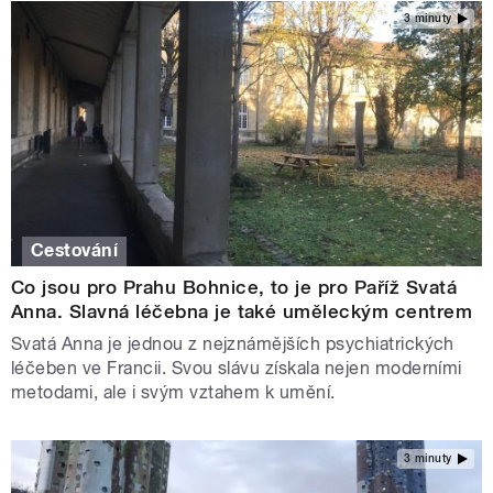
3 minuty
Cestování
Co jsou pro Prahu Bohnice, to je pro Paříž Svatá
Anna. Slavná léčebna je také uměleckým centrem
Svatá Anna je jednou z nejznámějších psychiatrických
léčeben ve Francii. Svou slávu získala nejen moderními
metodami, ale i svým vztahem k umění.
3 minuty