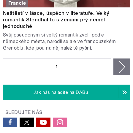
Francie
Neštěstí v lásce, úspěch v literatuře. Velký
romantik Stendhal to s ženami prý neměl
jednoduché
Svůj pseudonym si velký romantik zvolil podle
německého města, narodil se ale ve francouzském
Grenoblu, kde jsou na něj náležitě pyšní.
STRÁNKY
1
n
Jak nás naladíte na DABu
SLEDUJTE NÁS