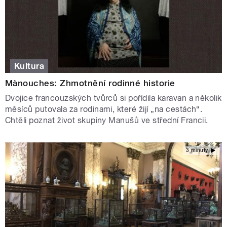
Kultura
Mànouches: Zhmotnění rodinné historie
Dvojice francouzských tvůrců si pořídila karavan a několik
měsíců putovala za rodinami, které žijí „na cestách“.
Chtěli poznat život skupiny Manušů ve střední Francii.
3 minuty