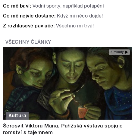
Co mě baví:
Vodní sporty, například potápění
Co mě nejvíc dostane:
Když mi něco dojde!
Z rozhlasové pavlače:
Všechno mi trvá!
VŠECHNY ČLÁNKY
3 minuty
Kultura
Šerosvit Viktora Mana. Pařížská výstava spojuje
romství s tajemnem