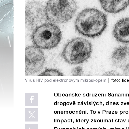
Virus HIV pod elektronovým mikroskopem
|
foto:
lic
Občanské sdružení Sananim
drogově závislých, dnes zve
onemocnění. To v Praze pr
Impact, který zkoumal stav 