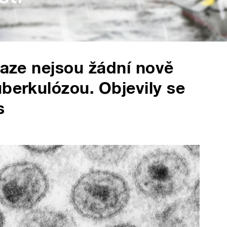
raze nejsou žádní nově
uberkulózou. Objevily se
s