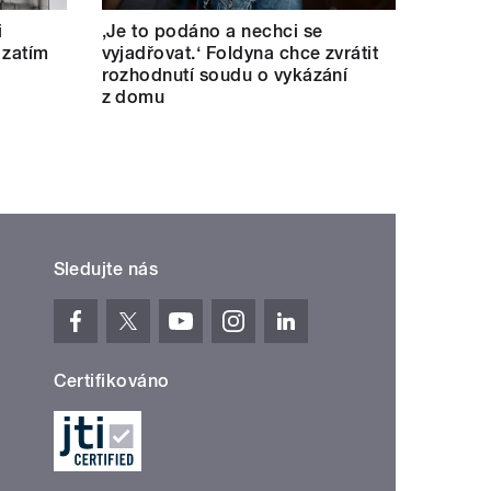
i
‚Je to podáno a nechci se
 zatím
vyjadřovat.‘ Foldyna chce zvrátit
rozhodnutí soudu o vykázání
z domu
Sledujte nás
Certifikováno