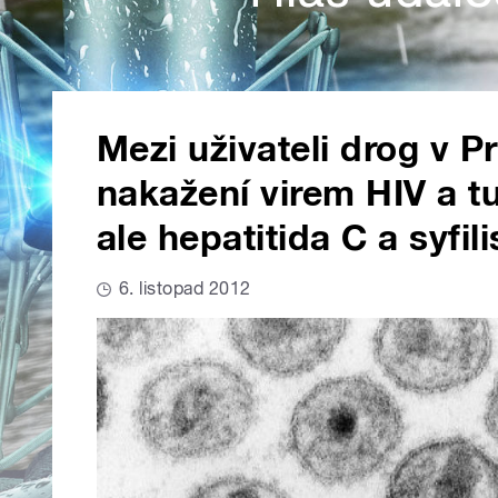
Mezi uživateli drog v P
nakažení virem HIV a t
ale hepatitida C a syfili
6. listopad 2012