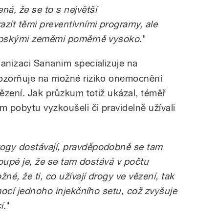
á, že se to s největší
zit těmi preventivními programy, ale
ropskými zeměmi poměrně vysoko
."
rganizaci Sananim specializuje na
pozorňuje na možné riziko onemocnění
vězení. Jak průzkum totiž ukázal, téměř
 pobytu vyzkoušeli či pravidelně užívali
ogy dostávají, pravděpodobně se tam
loupé je, že se tam dostává v počtu
é, že ti, co užívají drogy ve vězení, tak
omocí jednoho injekčního setu, což zvyšuje
í
."