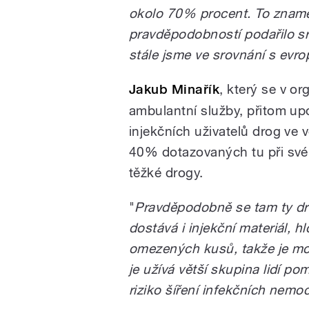
okolo 70% procent. To znamen
pravděpodobností podařilo sra
stále jsme ve srovnání s ev
Jakub Minařík
, který se v o
ambulantní služby, přitom u
injekčních uživatelů drog ve 
40% dotazovaných tu při svém
těžké drogy.
"
Pravděpodobně se tam ty dr
dostává i injekční materiál, h
omezených kusů, takže je možn
je užívá větší skupina lidí p
riziko šíření infekčních nemoc