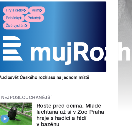
Hry a četby
Krimi
Pohádky
Pořady
Živé vysílání
Audiosvět Českého rozhlasu na jednom místě
NEJPOSLOUCHANĚJŠÍ
Roste před očima. Mládě
lachtana už si v Zoo Praha
hraje s hadicí a řádí
v bazénu