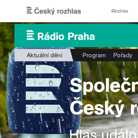
Přejít k hlavnímu obsahu
iRozhlas
Aktuální dění
Program
Pořady