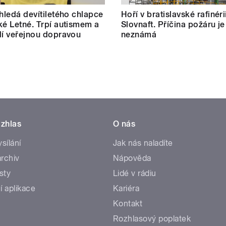
 hledá devítiletého chlapce
Hoří v bratislavské rafinéri
ké Letné. Trpí autismem a
Slovnaft. Příčina požáru je
dí veřejnou dopravou
neznámá
zhlas
O nás
ysílání
Jak nás naladíte
rchiv
Nápověda
sty
Lidé v rádiu
í aplikace
Kariéra
Kontakt
Rozhlasový poplatek