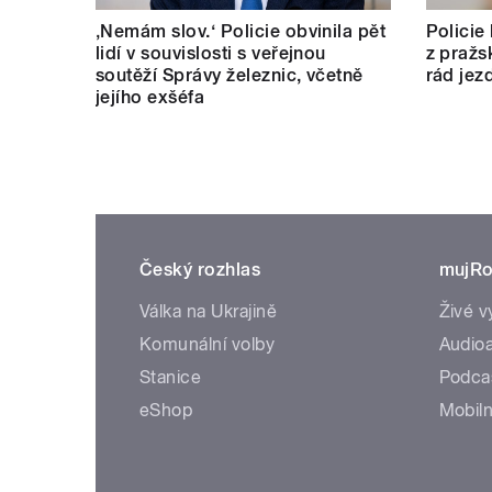
‚Nemám slov.‘ Policie obvinila pět
Policie
lidí v souvislosti s veřejnou
z pražs
soutěží Správy železnic, včetně
rád jez
jejího exšéfa
Český rozhlas
mujRo
Válka na Ukrajině
Živé v
Komunální volby
Audioa
Stanice
Podca
eShop
Mobiln