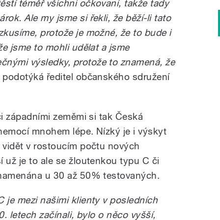
ěstí téměř všichni očkovaní, takže tady
 provedl občanské sdružení
le hepatitida C a syfilis.
ok. Ale my jsme si řekli, že běží-li tato
zkusíme, protože je možné, že to bude i
 že jsme to mohli udělat a jsme
čnými výsledky, protože to znamená, že
" podotýká ředitel občanského sdružení
í či západními zeměmi si tak Česká
 nemocí mnohem lépe. Nízký je i výskyt
ů vidět v rostoucím počtu nových
 už je to ale se žloutenkou typu C či
aznamenána u 30 až 50% testovaných.
 je mezi našimi klienty v posledních
0. letech začínali, bylo o něco vyšší,