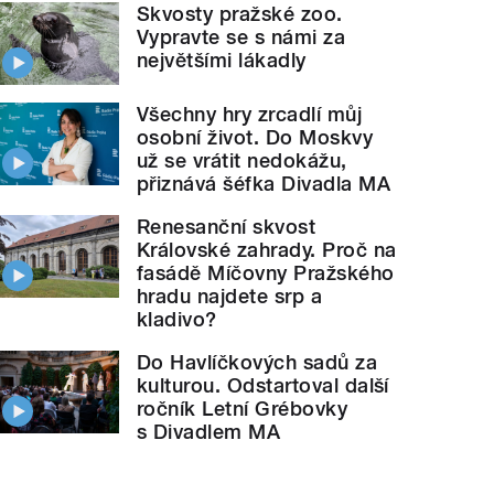
Skvosty pražské zoo.
Vypravte se s námi za
největšími lákadly
Všechny hry zrcadlí můj
osobní život. Do Moskvy
už se vrátit nedokážu,
přiznává šéfka Divadla MA
Renesanční skvost
Královské zahrady. Proč na
fasádě Míčovny Pražského
hradu najdete srp a
kladivo?
Do Havlíčkových sadů za
kulturou. Odstartoval další
edku testování uživatelů drog, které provedl občansk
ročník Letní Grébovky
s Divadlem MA