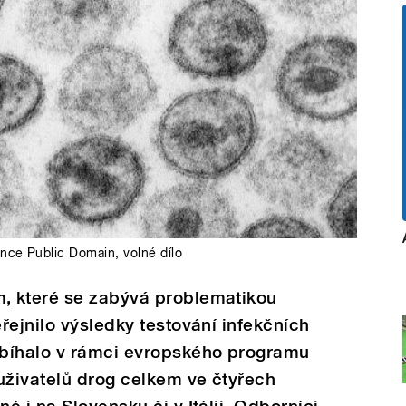
ence Public Domain, volné dílo
, které se zabývá problematikou
řejnilo výsledky testování infekčních
obíhalo v rámci evropského programu
uživatelů drog celkem ve čtyřech