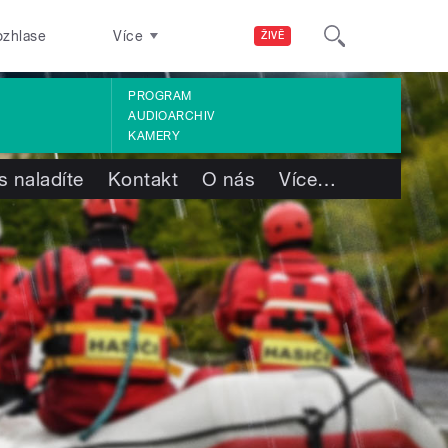
ozhlase
Více
ŽIVĚ
PROGRAM
AUDIOARCHIV
KAMERY
s naladíte
Kontakt
O nás
Více
…