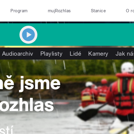
Program
mujRozhlas
Stanice
O r
Audioarchiv
Playlisty
Lidé
Kamery
Jak ná