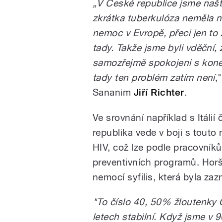
„V České republice jsme našt
uživatelů drog, které
Sananim. Objevila se a
zkrátka tuberkulóza neměla nár
nemoc v Evropě, přeci jen to 
tady. Takže jsme byli vděční,
samozřejmě spokojeni s kone
tady ten problém zatím není
,
/
Sananim
Jiří Richter
.
Ve srovnání například s Itáli
republika vede v boji s touto
HIV, což lze podle pracovník
preventivních programů. Horší
nemocí syfilis, která byla z
pause
"To číslo 40, 50% žloutenky C
letech stabilní. Když jsme v 9