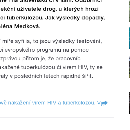
 i na Slovensku či v Itálii. Odborníci
ekční uživatele drog, u kterých hrozí
 či tuberkulózou. Jak výsledky dopadly,
aléna Medková.
míře syfilis, to jsou výsledky testování,
ámci evropského programu na pomoc
zprávou přitom je, že pracovníci
ažené tuberkulózou či virem HIV, ty se
ly v posledních letech rapidně šířit.
vě nakažení virem HIV a tuberkolozou. Vyplývá to výsl
 nově nakažení virem HIV a
 to výsledku testování