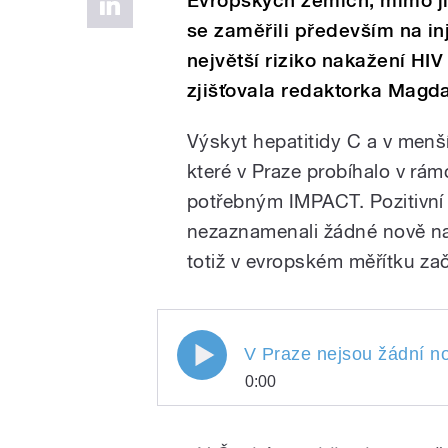
Evropských zemích, mimo jiné
se zaměřili především na inj
největší riziko nakažení HIV
zjišťovala redaktorka Magd
Výskyt hepatitidy C a v menší 
které v Praze probíhalo v r
potřebným IMPACT. Pozitivní 
nezaznamenali žádné nově nak
totiž v evropském měřítku zača
V Praze nejsou žádní no
0:00
V Praze nejsou žádní
Play
tuberkolozou. Vyplývá