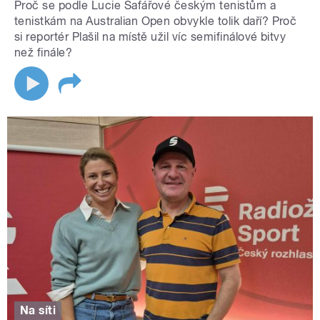
Proč se podle Lucie Šafářové českým tenistům a
tenistkám na Australian Open obvykle tolik daří? Proč
si reportér Plašil na místě užil víc semifinálové bitvy
než finále?
Na síti