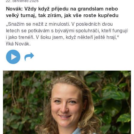
22. červenec 2026
Novák: Vždy když přijedu na grandslam nebo
velký turnaj, tak zírám, jak vše roste kupředu
„Snažím se nežít z minulosti. V posledních dvou
letech se potkávám s bývalými spoluhráči, kteří fungují
i jako trenéři. V šoku jsem, když někteří ještě hrají,“
říká Novák.