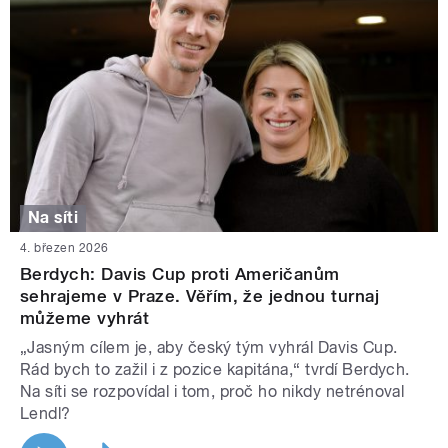
Na síti
4. březen 2026
Berdych: Davis Cup proti Američanům
sehrajeme v Praze. Věřím, že jednou turnaj
můžeme vyhrát
„Jasným cílem je, aby český tým vyhrál Davis Cup.
Rád bych to zažil i z pozice kapitána,“ tvrdí Berdych.
Na síti se rozpovídal i tom, proč ho nikdy netrénoval
Lendl?