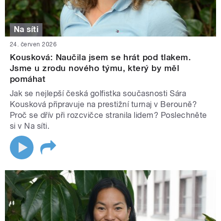
Na síti
24. červen 2026
Kousková: Naučila jsem se hrát pod tlakem.
Jsme u zrodu nového týmu, který by měl
pomáhat
Jak se nejlepší česká golfistka současnosti Sára
Kousková připravuje na prestižní turnaj v Berouně?
Proč se dřív při rozcvičce stranila lidem? Poslechněte
si v Na síti.