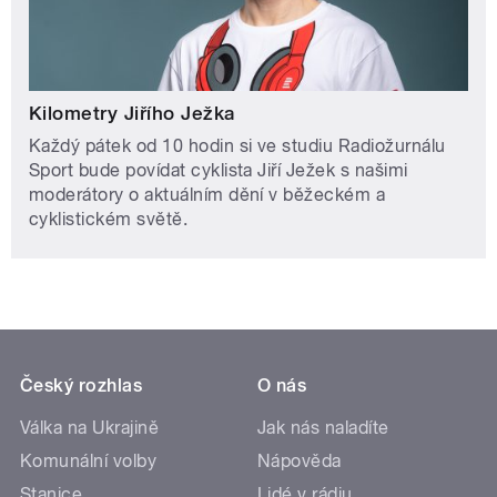
Kilometry Jiřího Ježka
Každý pátek od 10 hodin si ve studiu Radiožurnálu
Sport bude povídat cyklista Jiří Ježek s našimi
moderátory o aktuálním dění v běžeckém a
cyklistickém světě.
Český rozhlas
O nás
Válka na Ukrajině
Jak nás naladíte
Komunální volby
Nápověda
Stanice
Lidé v rádiu