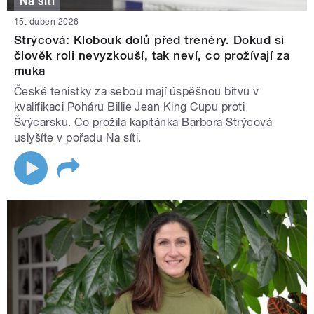
Na síti
15. duben 2026
Strýcová: Klobouk dolů před trenéry. Dokud si
člověk roli nevyzkouší, tak neví, co prožívají za
muka
České tenistky za sebou mají úspěšnou bitvu v
kvalifikaci Poháru Billie Jean King Cupu proti
Švýcarsku. Co prožila kapitánka Barbora Strýcová
uslyšíte v pořadu Na síti.