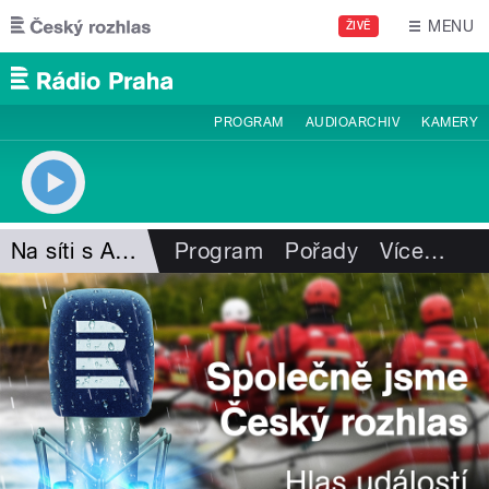
Přejít k hlavnímu obsahu
MENU
ŽIVĚ
PROGRAM
AUDIOARCHIV
KAMERY
Na síti s A. Hlaváčkovou
Program
Pořady
Více
…