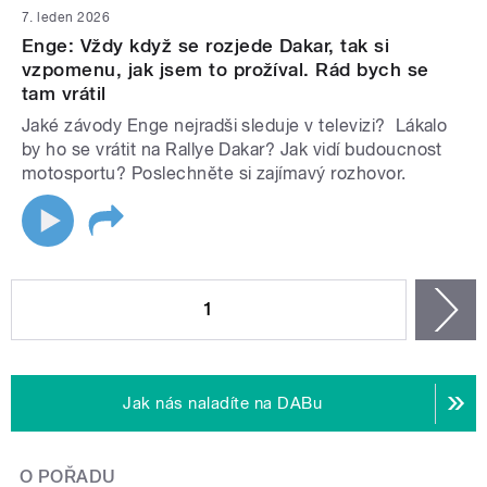
7. leden 2026
Enge: Vždy když se rozjede Dakar, tak si
vzpomenu, jak jsem to prožíval. Rád bych se
tam vrátil
Jaké závody Enge nejradši sleduje v televizi? Lákalo
by ho se vrátit na Rallye Dakar? Jak vidí budoucnost
motosportu? Poslechněte si zajímavý rozhovor.
STRÁNKY
1
n
Jak nás naladíte na DABu
O POŘADU