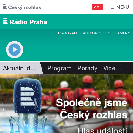
Přejít k hlavnímu obsahu
MENU
ŽIVĚ
PROGRAM
AUDIOARCHIV
KAMERY
Aktuální dění
Program
Pořady
Více
…