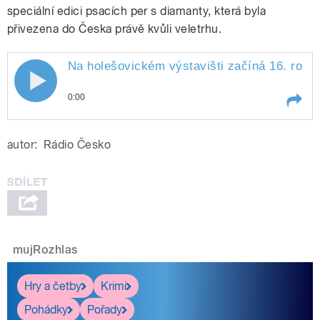
speciální edici psacích per s diamanty, která byla
přivezena do Česka právě kvůli veletrhu.
Na holešovickém výstavišti začíná 16. roční
0:00
Play /
Kupčová.
Na holešovickém výstavišti
autor:
Rádio Česko
začíná 16. ročník mezinárodního
veletrhu interiéru a designu
Tendence, představuje ho
vedoucí projektu Gabriela
mujRozhlas
pause
Hry a četby
Krimi
Pohádky
Pořady