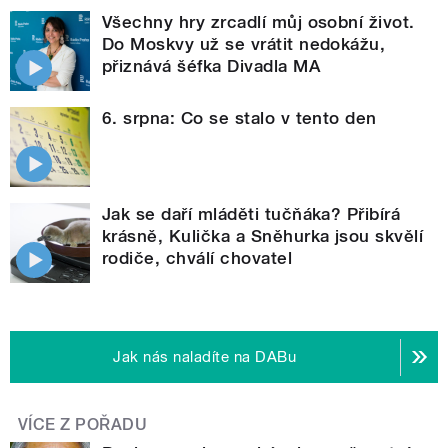
Všechny hry zrcadlí můj osobní život.
Do Moskvy už se vrátit nedokážu,
přiznává šéfka Divadla MA
6. srpna: Co se stalo v tento den
Jak se daří mláděti tučňáka? Přibírá
krásně, Kulička a Sněhurka jsou skvělí
rodiče, chválí chovatel
Jak nás naladíte na DABu
VÍCE Z POŘADU