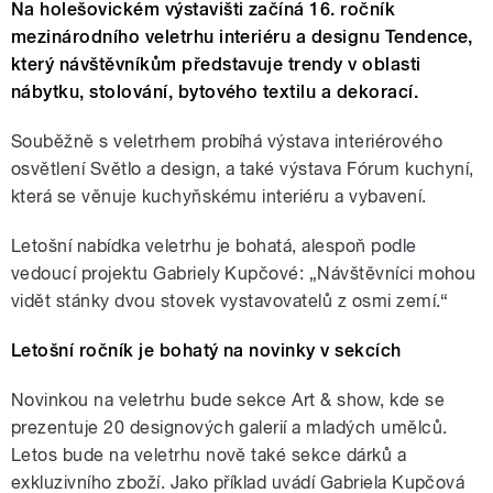
Na holešovickém výstavišti začíná 16. ročník
mezinárodního veletrhu interiéru a designu Tendence,
který návštěvníkům představuje trendy v oblasti
nábytku, stolování, bytového textilu a dekorací.
Souběžně s veletrhem probíhá výstava interiérového
osvětlení Světlo a design, a také výstava Fórum kuchyní,
která se věnuje kuchyňskému interiéru a vybavení.
Letošní nabídka veletrhu je bohatá, alespoň podle
vedoucí projektu Gabriely Kupčové: „Návštěvníci mohou
vidět stánky dvou stovek vystavovatelů z osmi zemí.“
Letošní ročník je bohatý na novinky v sekcích
Novinkou na veletrhu bude sekce Art & show, kde se
prezentuje 20 designových galerií a mladých umělců.
Letos bude na veletrhu nově také sekce dárků a
exkluzivního zboží. Jako příklad uvádí Gabriela Kupčová