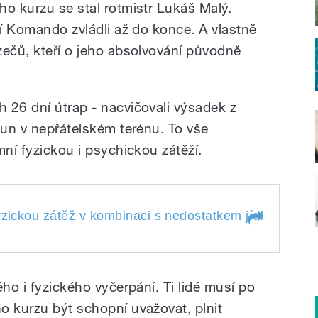
ho kurzu se stal rotmistr Lukáš Malý.
ní Komando zvládli až do konce. A vlastně
zečů, kteří o jeho absolvování původně
 26 dní útrap - nacvičovali výsadek z
sun v nepřátelském terénu. To vše
mní fyzickou i psychickou zátěží.
yzickou zátěž v kombinaci s nedostatkem jídla a spá
 fyzickou zátěž v
kem jídla a spánku
Neprašové
ého i fyzického vyčerpání. Ti lidé musí po
íků Komanda. Více
o kurzu být schopní uvažovat, plnit