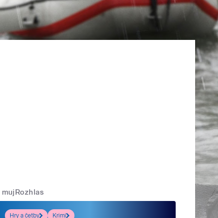
mujRozhlas
Hry a četby
Krimi