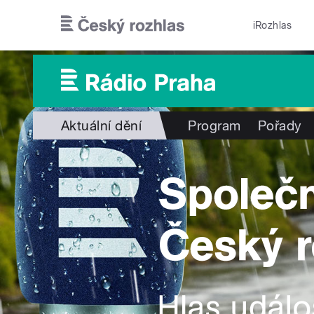
Přejít k hlavnímu obsahu
iRozhlas
Aktuální dění
Program
Pořady