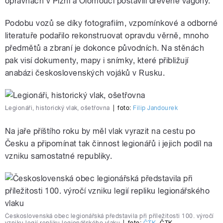
opravnách v Plzni a Olomouci postavili dřevěné vagony.
Podobu vozů se díky fotografiím, vzpomínkové a odborné
literatuře podařilo rekonstruovat opravdu věrně, mnoho
předmětů a zbraní je dokonce původních. Na stěnách
pause
pak visí dokumenty, mapy i snímky, které přibližují
anabázi československých vojáků v Rusku.
Legionáři, historický vlak, ošetřovna
|
foto:
Filip Jandourek
Na jaře příštího roku by měl vlak vyrazit na cestu po
Česku a připomínat tak činnost legionářů i jejich podíl na
vzniku samostatné republiky.
Československá obec legionářská představila při příležitosti 100. výročí