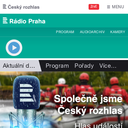
Přejít k hlavnímu obsahu
MENU
ŽIVĚ
PROGRAM
AUDIOARCHIV
KAMERY
Aktuální dění
Program
Pořady
Více
…