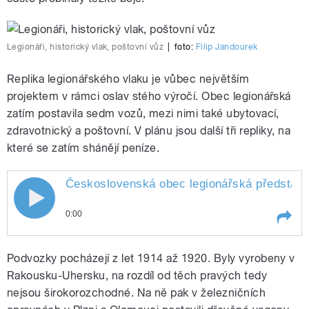
Legionáři, historický vlak, poštovní vůz
|
foto:
Filip Jandourek
Replika legionářského vlaku je vůbec největším
projektem v rámci oslav stého výročí. Obec legionářská
zatím postavila sedm vozů, mezi nimi také ubytovací,
zdravotnický a poštovní. V plánu jsou další tři repliky, na
které se zatím shánějí peníze.
Československá obec legionářská představila 
0:00
Play /
vlaku
Československá obec legionářská
Podvozky pocházejí z let 1914 až 1920. Byly vyrobeny v
představila při příležitosti 100. výročí
vzniku legií repliku legionářského
Rakousku-Uhersku, na rozdíl od těch pravých tedy
nejsou širokorozchodné. Na ně pak v železničních