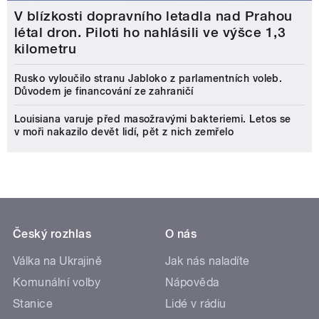
V blízkosti dopravního letadla nad Prahou
létal dron. Piloti ho nahlásili ve výšce 1,3
kilometru
Rusko vyloučilo stranu Jabloko z parlamentních voleb.
Důvodem je financování ze zahraničí
Louisiana varuje před masožravými bakteriemi. Letos se
v moři nakazilo devět lidí, pět z nich zemřelo
Český rozhlas
O nás
Válka na Ukrajině
Jak nás naladíte
Komunální volby
Nápověda
Stanice
Lidé v rádiu