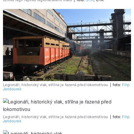
vzniku legií repliku legionářského vlaku
|
foto:
ČTK
,
ČTK
Legionáři, historický vlak, střílna je řazená před lokomotivou
|
foto:
Filip
Jandourek
Legionáři, historický vlak, střílna je řazená před lokomotivou
|
foto:
Filip
Jandourek