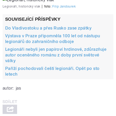
Legionáři, historický vlak
|
foto:
Filip Jandourek
SOUVISEJÍCÍ PŘÍSPĚVKY
Do Vladivostoku a přes Rusko zase zpátky
Výstava v Praze připomněla 100 let od nástupu
legionářů do zahraničního odboje
Legionáři nebyli jen papíroví hrdinové, zdůrazňuje
autor oceněného románu z doby první světové
války
Paříží pochodovali čeští legionáři. Opět po sto
letech
autor:
jas