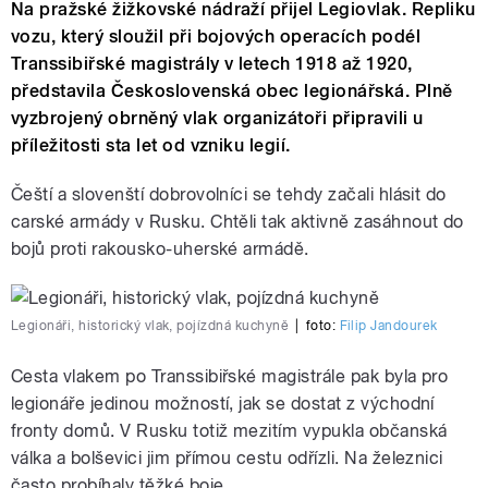
Na pražské žižkovské nádraží přijel Legiovlak. Repliku
vozu, který sloužil při bojových operacích podél
Transsibiřské magistrály v letech 1918 až 1920,
představila Československá obec legionářská. Plně
vyzbrojený obrněný vlak organizátoři připravili u
příležitosti sta let od vzniku legií.
Čeští a slovenští dobrovolníci se tehdy začali hlásit do
carské armády v Rusku. Chtěli tak aktivně zasáhnout do
bojů proti rakousko-uherské armádě.
Legionáři, historický vlak, pojízdná kuchyně
|
foto:
Filip Jandourek
Cesta vlakem po Transsibiřské magistrále pak byla pro
legionáře jedinou možností, jak se dostat z východní
fronty domů. V Rusku totiž mezitím vypukla občanská
válka a bolševici jim přímou cestu odřízli. Na železnici
často probíhaly těžké boje.