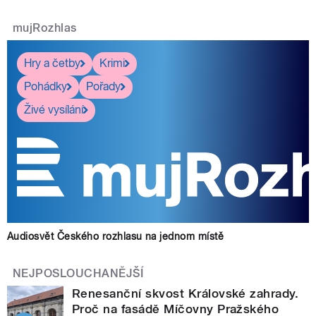
mujRozhlas
Hry a četby
Krimi
Pohádky
Pořady
Živé vysílání
Audiosvět Českého rozhlasu na jednom místě
NEJPOSLOUCHANĚJŠÍ
Renesanční skvost Královské zahrady.
Proč na fasádě Míčovny Pražského