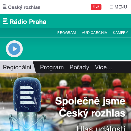
Přejít k hlavnímu obsahu
MENU
ŽIVĚ
PROGRAM
AUDIOARCHIV
KAMERY
Regionální
Program
Pořady
Více
…