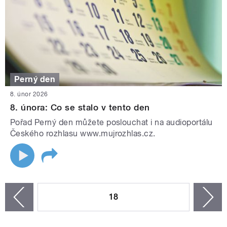
Perný den
8. únor 2026
8. února: Co se stalo v tento den
Pořad Perný den můžete poslouchat i na audioportálu
Českého rozhlasu www.mujrozhlas.cz.
STRÁNKY
18
n
zí