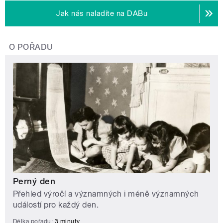
Jak nás naladíte na DABu
O POŘADU
Perný den
Přehled výročí a významných i méně významných
událostí pro každý den.
Délka pořadu:
3 minuty