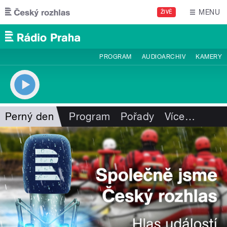
Přejít k hlavnímu obsahu
MENU
ŽIVĚ
PROGRAM
AUDIOARCHIV
KAMERY
Perný den
Program
Pořady
Více
…