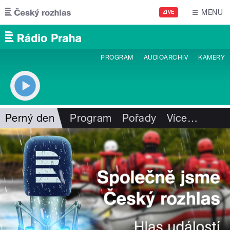
Přejít k hlavnímu obsahu
MENU
ŽIVĚ
PROGRAM
AUDIOARCHIV
KAMERY
Perný den
Program
Pořady
Více
…