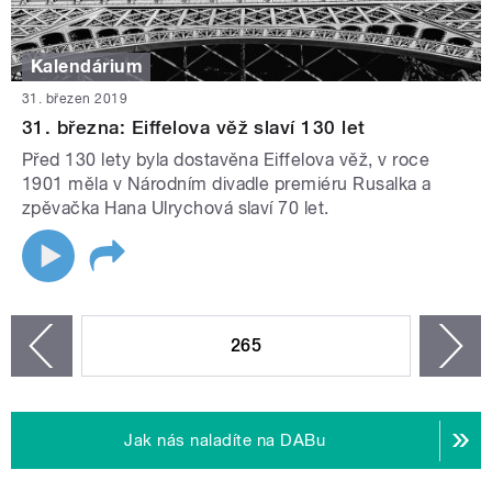
Kalendárium
31. březen 2019
31. března: Eiffelova věž slaví 130 let
Před 130 lety byla dostavěna Eiffelova věž, v roce
1901 měla v Národním divadle premiéru Rusalka a
zpěvačka Hana Ulrychová slaví 70 let.
STRÁNKY
265
n
zí
Jak nás naladíte na DABu