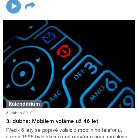
Kalendárium
3. duben 2019
3. dubna: Mobilem voláme už 46 let
Před 46 lety se poprvé volalo z mobilního telefonu,
v roce 1996 bylo slavnostně otevřeno první multikino