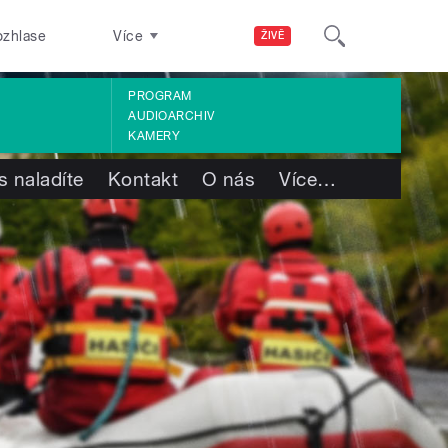
ozhlase
Více
ŽIVĚ
PROGRAM
AUDIOARCHIV
KAMERY
s naladíte
Kontakt
O nás
Více
…