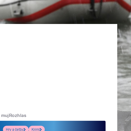
mujRozhlas
Hry a četby
Krimi