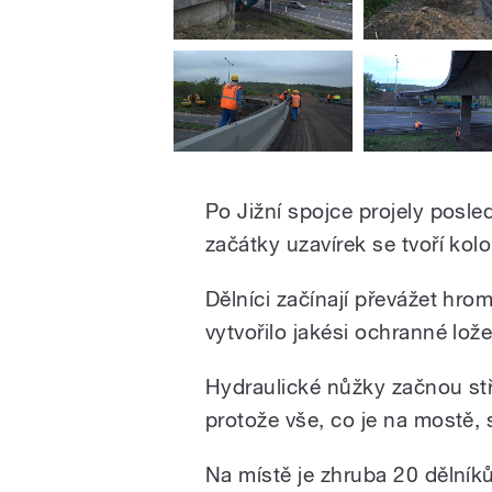
Po Jižní spojce projely posle
začátky uzavírek se tvoří kolo
Dělníci začínají převážet hr
vytvořilo jakési ochranné lož
Hydraulické nůžky začnou stř
protože vše, co je na mostě, 
Na místě je zhruba 20 dělníků