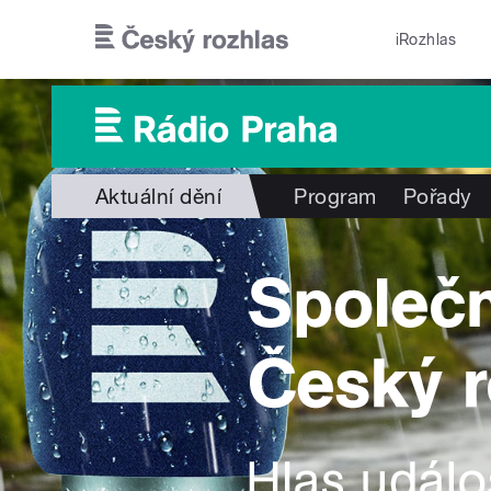
Přejít k hlavnímu obsahu
iRozhlas
Aktuální dění
Program
Pořady