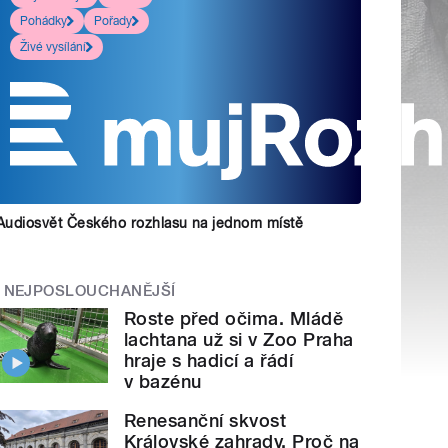
Pohádky
Pořady
Živé vysílání
Audiosvět Českého rozhlasu na jednom místě
NEJPOSLOUCHANĚJŠÍ
Roste před očima. Mládě
lachtana už si v Zoo Praha
hraje s hadicí a řádí
v bazénu
Renesanční skvost
Královské zahrady. Proč na