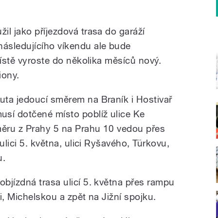
il jako příjezdová trasa do garáží
ásledujícího víkendu ale bude
místě vyroste do několika měsíců nový.
iony.
uta jedoucí směrem na Braník i Hostivař
usí dotčené místo poblíž ulice Ke
měru z Prahy 5 na Prahu 10 vedou přes
ulici 5. května, ulici Ryšavého, Türkovu,
u.
bjízdná trasa ulicí 5. května přes rampu
i, Michelskou a zpět na Jižní spojku.