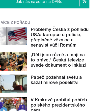
Jak nás naladíte na DABu
VÍCE Z POŘADU
Problémy Česka z pohledu
USA: korupce u policie,
přeplněné věznice a
nenávist vůči Romům
‚Děti jsou různé a mají na
to právo.‘ Česká televize
uvede dokument o inkluzi
Papež požehnal světu a
kázal mírové poselství
V Krakově probíhá pohřeb
polského prezidentského
páru