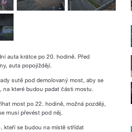
dní auta krátce po 20. hodině. Před
ny, auta popojíždějí.
omady sutě pod demolovaný most, aby se
e, na které budou padat části mostu.
íhat most po 22. hodině, možná později,
se musí převést pod něj.
, kteří se budou na místě střídat