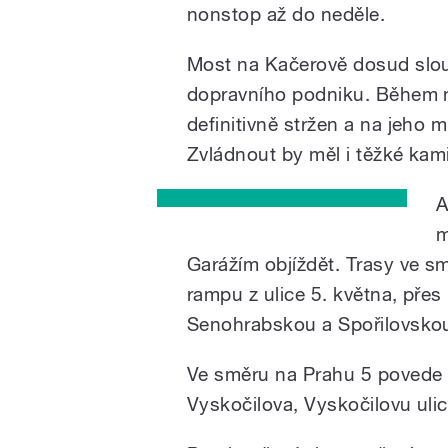
nonstop až do neděle.
Most na Kačerově dosud slouž
dopravního podniku. Během n
definitivně stržen a na jeho 
Zvládnout by měl i těžké kam
A
m
Garážím objíždět. Trasy ve s
rampu z ulice 5. května, přes 
Senohrabskou a Spořilovsko
Ve směru na Prahu 5 povede o
Vyskočilova, Vyskočilovu ulic