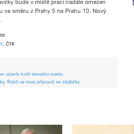
írky bude v místě prací nadále omezen
hu ve směru z Prahy 5 na Prahu 10. Nový
.
TK
,
ČTK
er uzavře kvůli demolici mostu
y. Řidiči se musí připravit na objížďky