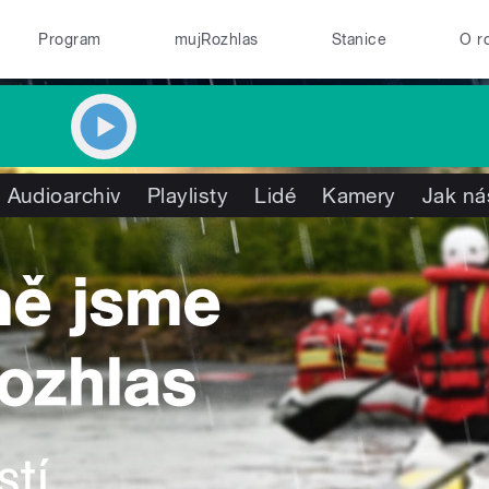
Program
mujRozhlas
Stanice
O r
Audioarchiv
Playlisty
Lidé
Kamery
Jak ná