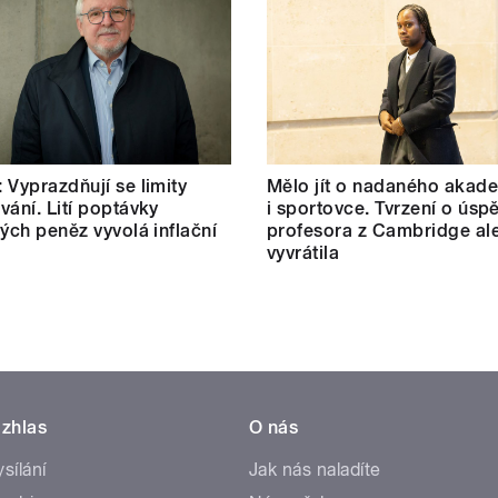
 Vyprazdňují se limity
Mělo jít o nadaného akad
vání. Lití poptávky
i sportovce. Tvrzení o úsp
ných peněz vyvolá inflační
profesora z Cambridge al
vyvrátila
zhlas
O nás
ysílání
Jak nás naladíte