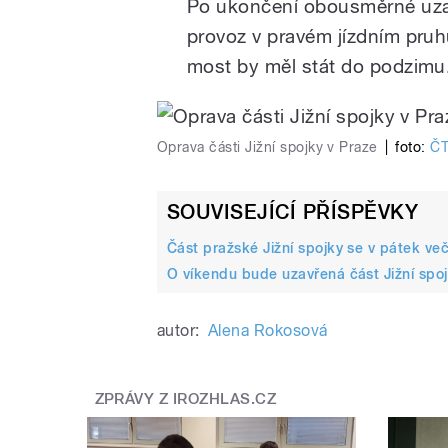
Po ukončení obousměrné uzav
provoz v pravém jízdním pru
most by měl stát do podzimu
Oprava části Jižní spojky v Praze
|
foto:
Č
SOUVISEJÍCÍ PŘÍSPĚVKY
Část pražské Jižní spojky se v pátek več
O víkendu bude uzavřená část Jižní spojk
autor:
Alena Rokosová
ZPRÁVY Z IROZHLAS.CZ