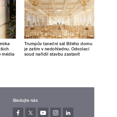
emika
Trumpův taneční sál Bílého domu
ěších
je zatím v nedohlednu. Odvolací
e média
soud nařídil stavbu zastavit
Sledujte nás