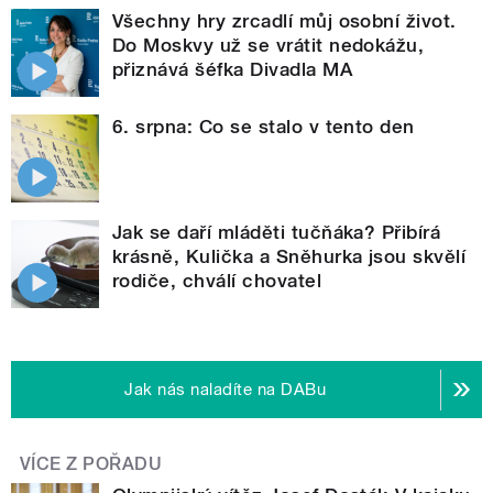
Všechny hry zrcadlí můj osobní život.
Do Moskvy už se vrátit nedokážu,
přiznává šéfka Divadla MA
6. srpna: Co se stalo v tento den
Jak se daří mláděti tučňáka? Přibírá
krásně, Kulička a Sněhurka jsou skvělí
rodiče, chválí chovatel
Jak nás naladíte na DABu
VÍCE Z POŘADU