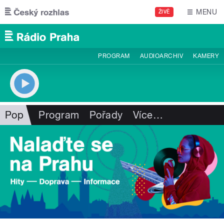
Přejít k hlavnímu obsahu
MENU
ŽIVĚ
PROGRAM
AUDIOARCHIV
KAMERY
Pop
Program
Pořady
Více
…