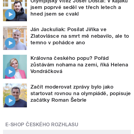
Olympijský vítěz Josef Dostál: V kajaku
jsem poprvé seděl ve třech letech a
hned jsem se cvakl
Ján Jackuliak: Posílat Jiříka ve
Zlatovlásce na smrt mě nebavilo, ale to
temno v pohádce ano
Královna českého popu? Pořád
zůstávám nohama na zemi, říká Helena
Vondráčková
Začít moderovat zprávy bylo jako
startovat rovnou na olympiádě, popisuje
začátky Roman Šebrle
E-SHOP ČESKÉHO ROZHLASU