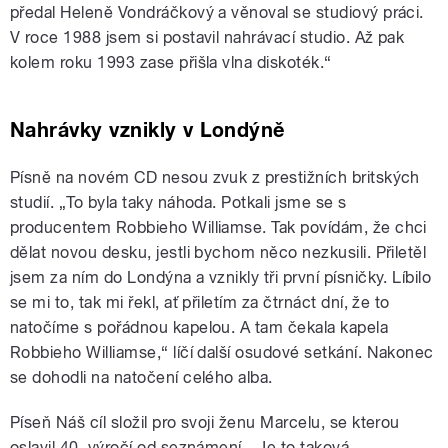
předal Heleně Vondráčkový a věnoval se studiový práci.
V roce 1988 jsem si postavil nahrávací studio. Až pak
kolem roku 1993 zase přišla vlna diskoték.“
Nahrávky vznikly v Londýně
Písně na novém CD nesou zvuk z prestižních britských
studií. „To byla taky náhoda. Potkali jsme se s
producentem Robbieho Williamse. Tak povídám, že chci
dělat novou desku, jestli bychom něco nezkusili. Přiletěl
jsem za ním do Londýna a vznikly tři první písničky. Líbilo
se mi to, tak mi řekl, ať přiletím za čtrnáct dní, že to
natočíme s pořádnou kapelou. A tam čekala kapela
Robbieho Williamse,“ líčí další osudové setkání. Nakonec
se dohodli na natočení celého alba.
Píseň Náš cíl složil pro svoji ženu Marcelu, se kterou
oslavil 40. výročí od seznámení. „Je to taková