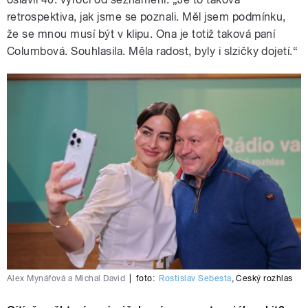
retrospektiva, jak jsme se poznali. Měl jsem podmínku,
že se mnou musí být v klipu. Ona je totiž taková paní
Columbová. Souhlasila. Měla radost, byly i slzičky dojetí.“
Alex Mynářová a Michal David
|
foto:
Rostislav Šebesta
,
Český rozhlas