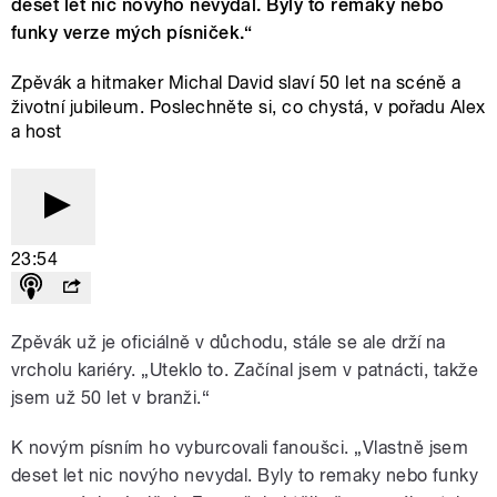
deset let nic novýho nevydal. Byly to remaky nebo
funky verze mých písniček.“
Zpěvák a hitmaker Michal David slaví 50 let na scéně a
životní jubileum. Poslechněte si, co chystá, v pořadu Alex
a host
23:54
Zpěvák už je oficiálně v důchodu, stále se ale drží na
vrcholu kariéry. „Uteklo to. Začínal jsem v patnácti, takže
jsem už 50 let v branži.“
K novým písním ho vyburcovali fanoušci. „Vlastně jsem
deset let nic novýho nevydal. Byly to remaky nebo funky