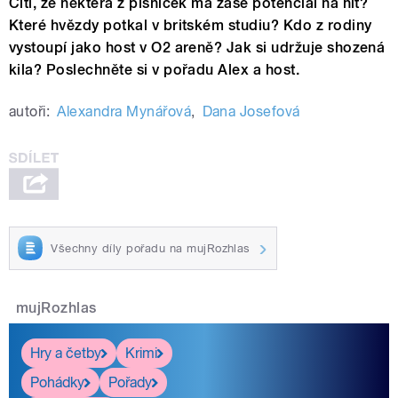
Cítí, že některá z písniček má zase potenciál na hit?
Které hvězdy potkal v britském studiu? Kdo z rodiny
vystoupí jako host v O2 areně? Jak si udržuje shozená
kila? Poslechněte si v pořadu Alex a host.
autoři:
Alexandra Mynářová
,
Dana Josefová
Všechny díly pořadu na mujRozhlas
mujRozhlas
Hry a četby
Krimi
Pohádky
Pořady