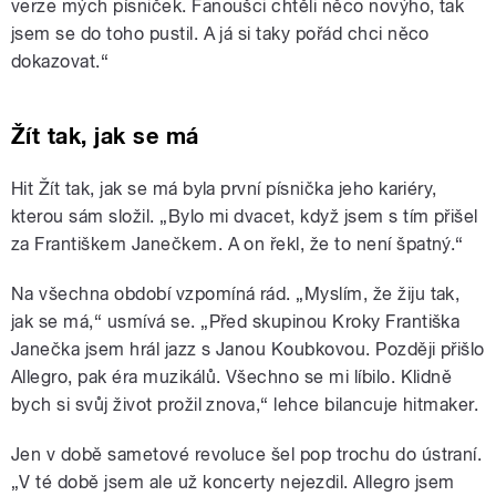
verze mých písniček. Fanoušci chtěli něco novýho, tak
jsem se do toho pustil. A já si taky pořád chci něco
dokazovat.“
Žít tak, jak se má
Hit Žít tak, jak se má byla první písnička jeho kariéry,
kterou sám složil. „Bylo mi dvacet, když jsem s tím přišel
za Františkem Janečkem. A on řekl, že to není špatný.“
Na všechna období vzpomíná rád. „Myslím, že žiju tak,
jak se má,“ usmívá se. „Před skupinou Kroky Františka
Janečka jsem hrál jazz s Janou Koubkovou. Později přišlo
Allegro, pak éra muzikálů. Všechno se mi líbilo. Klidně
bych si svůj život prožil znova,“ lehce bilancuje hitmaker.
Jen v době sametové revoluce šel pop trochu do ústraní.
„V té době jsem ale už koncerty nejezdil. Allegro jsem