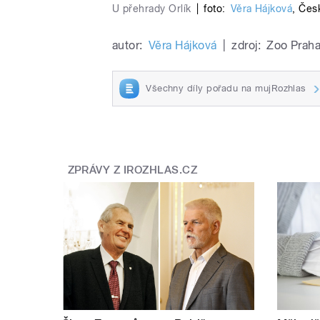
U přehrady Orlík
|
foto:
Věra Hájková
,
Česk
autor:
Věra Hájková
|
zdroj:
Zoo Prah
Všechny díly pořadu na mujRozhlas
ZPRÁVY Z IROZHLAS.CZ