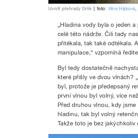
Uvnitř přehrady Orlík
|
foto:
Věra Hájková
,
„Hladina vody byla o jeden a 
celé této nádrže. Čili tady n
přitékala, tak také odtékala. 
manipulace,“ vzpomíná ředite
Byl tedy dostatečně nachyst
které přišly ve dvou vlnách?
byl, protože je předepsaný re
první vlnou byl volný, více 
Před druhou vlnou, kdy jsme p
hladinu, tak byl volný retenč
Takže toto je bez jakýchkoliv 