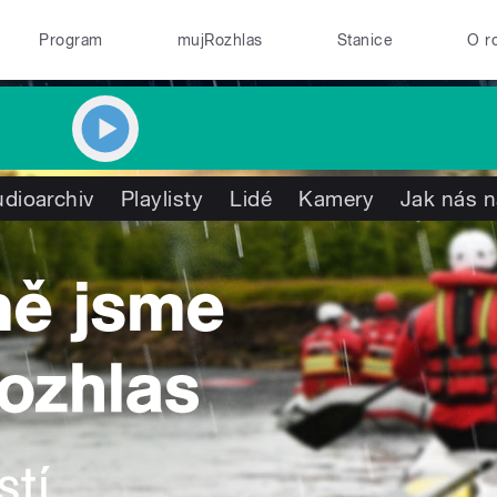
Program
mujRozhlas
Stanice
O r
dioarchiv
Playlisty
Lidé
Kamery
Jak nás n