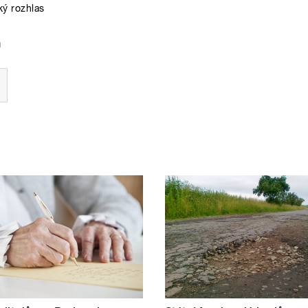
ý rozhlas
a