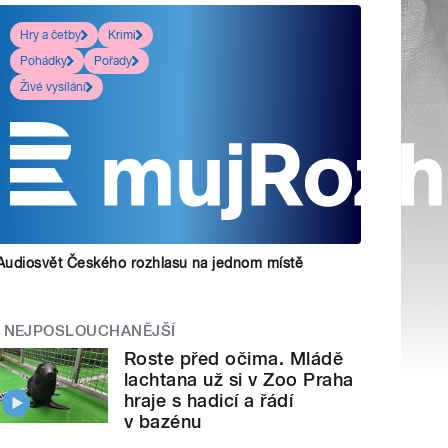
Hry a četby
Krimi
Pohádky
Pořady
Živé vysílání
Audiosvět Českého rozhlasu na jednom místě
NEJPOSLOUCHANĚJŠÍ
Roste před očima. Mládě
lachtana už si v Zoo Praha
hraje s hadicí a řádí
v bazénu