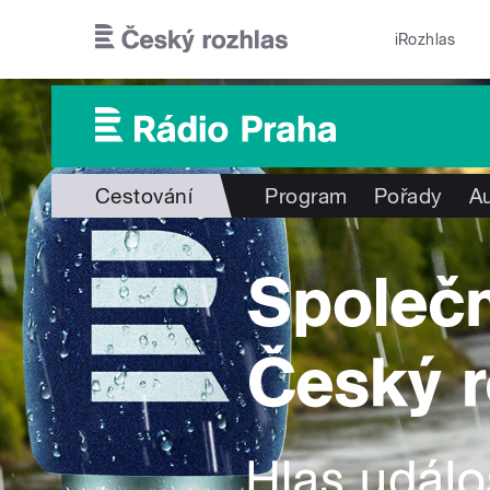
Přejít k hlavnímu obsahu
iRozhlas
Cestování
Program
Pořady
Au