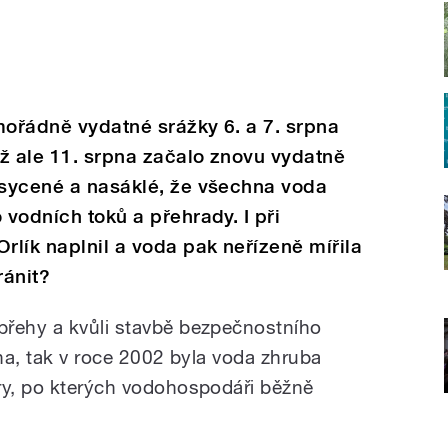
mořádně vydatné srážky 6. a 7. srpna
ž ale 11. srpna začalo znovu vydatně
asycené a nasáklé, že všechna voda
 vodních toků a přehrady. I při
lík naplnil a voda pak neřízeně mířila
ránit?
břehy a kvůli stavbě bezpečnostního
ina, tak v roce 2002 byla voda zhruba
ry, po kterých vodohospodáři běžně