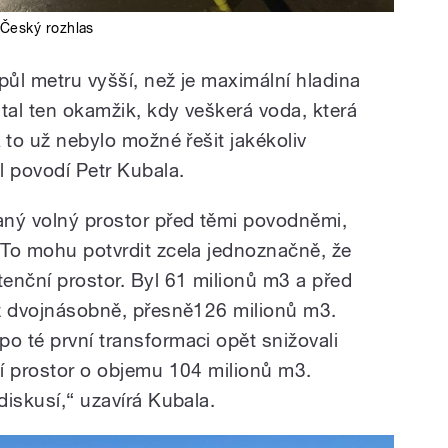
Český rozhlas
půl metru vyšší, než je maximální hladina
astal ten okamžik, kdy veškerá voda, která
A to už nebylo možné řešit jakékoliv
l povodí Petr Kubala.
aný volný prostor před těmi povodněmi,
 „To mohu potvrdit zcela jednoznačně, že
tenční prostor. Byl 61 milionů m3 a před
než dvojnásobně, přesně126 milionů m3.
o té první transformaci opět snižovali
ní prostor o objemu 104 milionů m3.
diskusí,“ uzavírá Kubala.