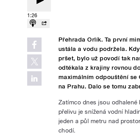
1:26
Přehrada Orlík. Ta první mi
ustála a vodu podržela. Kdy
pršet, bylo už povodí tak n
odtékala z krajiny rovnou do
maximálním odpouštění se Or
na Prahu. Dalo se tomu zab
Zatímco dnes jsou odhalené 
přelivu je snížená vodní hlad
jeden a půl metru nad prosto
chodí.