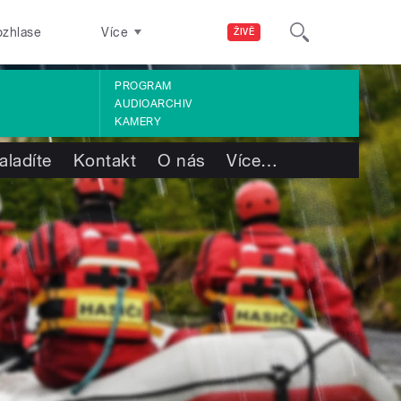
ozhlase
Více
ŽIVĚ
PROGRAM
AUDIOARCHIV
KAMERY
aladíte
Kontakt
O nás
Více
…