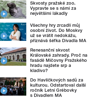
Skvosty pražské zoo.
Vypravte se s námi za
největšími lákadly
Všechny hry zrcadlí můj
osobní život. Do Moskvy
už se vrátit nedokážu,
přiznává šéfka Divadla MA
Renesanční skvost
Královské zahrady. Proč na
fasádě Míčovny Pražského
hradu najdete srp a
kladivo?
Do Havlíčkových sadů za
kulturou. Odstartoval další
ročník Letní Grébovky
s Divadlem MA