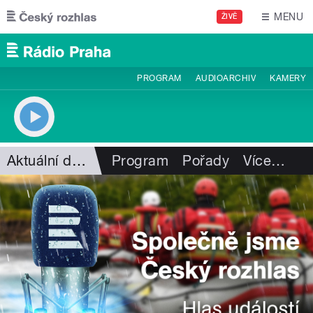
Přejít k hlavnímu obsahu
MENU
ŽIVĚ
PROGRAM
AUDIOARCHIV
KAMERY
Aktuální dění
Program
Pořady
Více
…