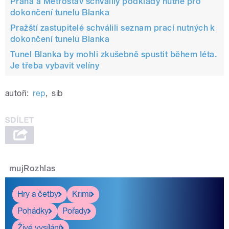
Praha a Metrostav schválily podklady nutné pro
dokončení tunelu Blanka
Pražští zastupitelé schválili seznam prací nutných k
dokončení tunelu Blanka
Tunel Blanka by mohli zkušebně spustit během léta.
Je třeba vybavit velíny
autoři:
rep
,
sib
mujRozhlas
Hry a četby
Krimi
Pohádky
Pořady
Živé vysílání