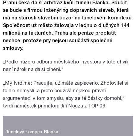
Prahu čeká další arbitráž kvůli tunelu Blanka. Soudit
se bude s firmou Inženýring dopravních staveb, která
má na starosti stavební dozor na tunelovém komplexu.
Společnost už město žalovala v lednu o dlužných 144
milionů na fakturách. Praha ale peníze proplatit
nechce, protože prý nejsou součástí společné
smlouvy.
„Podle názoru odboru městského investora v tuto chvíli
není nárok na další plnění.“
„My tvrdíme: Pracujte, už máte zaplaceno. Zhotovitel si
to ale nemyslí, a proto používá nějakou právní
argumentaci v tom smyslu, aby se té částky domohl,“
tvrdí náměstek primátora Jiří Nouza z TOP 09.
Tunelový kompex Blanka
: