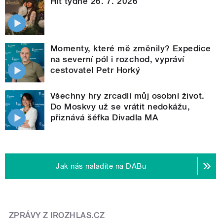
Hit týdne 26. 7. 2026
Momenty, které mě změnily? Expedice
na severní pól i rozchod, vypráví
cestovatel Petr Horký
Všechny hry zrcadlí můj osobní život.
Do Moskvy už se vrátit nedokážu,
přiznává šéfka Divadla MA
Jak nás naladíte na DABu
ZPRÁVY Z IROZHLAS.CZ