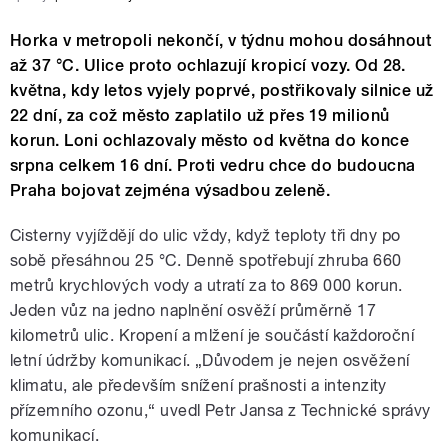
Horka v metropoli nekončí, v týdnu mohou dosáhnout
až 37 °C. Ulice proto ochlazují kropicí vozy. Od 28.
května, kdy letos vyjely poprvé, postřikovaly silnice už
22 dní, za což město zaplatilo už přes 19 milionů
korun. Loni ochlazovaly město od května do konce
srpna celkem 16 dní. Proti vedru chce do budoucna
Praha bojovat zejména výsadbou zeleně.
Cisterny vyjíždějí do ulic vždy, když teploty tři dny po
sobě přesáhnou 25 °C. Denně spotřebují zhruba 660
metrů krychlových vody a utratí za to 869 000 korun.
Jeden vůz na jedno naplnění osvěží průměrně 17
kilometrů ulic. Kropení a mlžení je součástí každoroční
letní údržby komunikací. „Důvodem je nejen osvěžení
klimatu, ale především snížení prašnosti a intenzity
přízemního ozonu,“ uvedl Petr Jansa z Technické správy
komunikací.