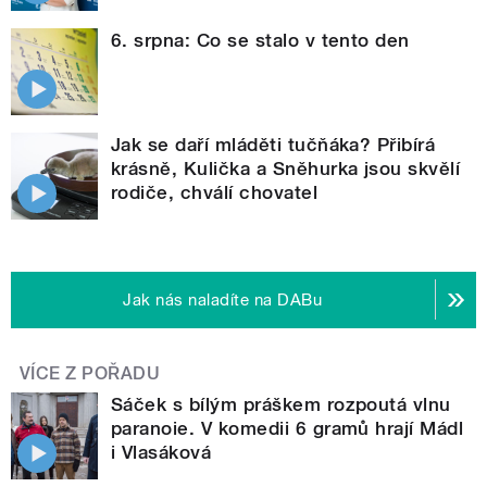
6. srpna: Co se stalo v tento den
Jak se daří mláděti tučňáka? Přibírá
krásně, Kulička a Sněhurka jsou skvělí
rodiče, chválí chovatel
Jak nás naladíte na DABu
VÍCE Z POŘADU
Sáček s bílým práškem rozpoutá vlnu
paranoie. V komedii 6 gramů hrají Mádl
i Vlasáková