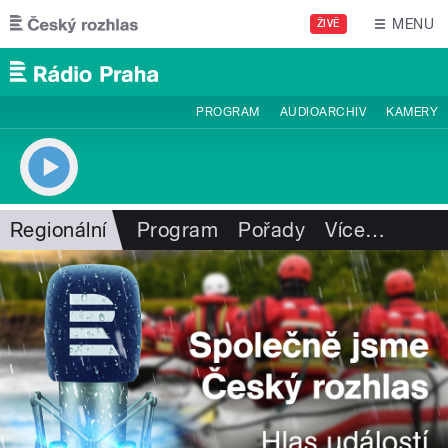
Přejít k hlavnímu obsahu
MENU
ŽIVĚ
PROGRAM
AUDIOARCHIV
KAMERY
Regionální
Program
Pořady
Více
…