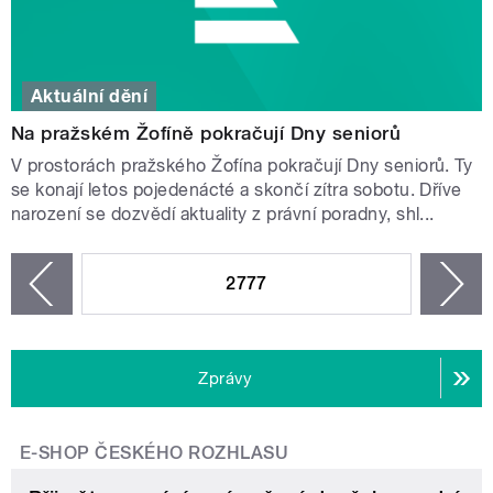
Aktuální dění
Na pražském Žofíně pokračují Dny seniorů
V prostorách pražského Žofína pokračují Dny seniorů. Ty
se konají letos pojedenácté a skončí zítra sobotu. Dříve
narození se dozvědí aktuality z právní poradny, shl...
STRÁNKY
2777
n
zí
Zprávy
E-SHOP ČESKÉHO ROZHLASU