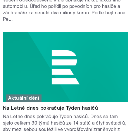
automobilu. Úřad ho pořídil po povodních pro hasiče a
záchranáře za necelé dva miliony korun. Podle hejtmana
Pe...
Aktuální dění
Na Letné dnes pokračuje Týden hasičů
Na Letné dnes pokračuje Týden hasičů. Dnes se tam
sjelo celkem 30 týmů hasičů ze 14 států a čtyř světadílů,
aby mezi sebou soutěžili ve vyprošťování zraněných z