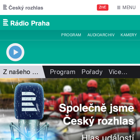
Přejít k hlavnímu obsahu
MENU
ŽIVĚ
PROGRAM
AUDIOARCHIV
KAMERY
Z našeho vysílání
Program
Pořady
Více
…