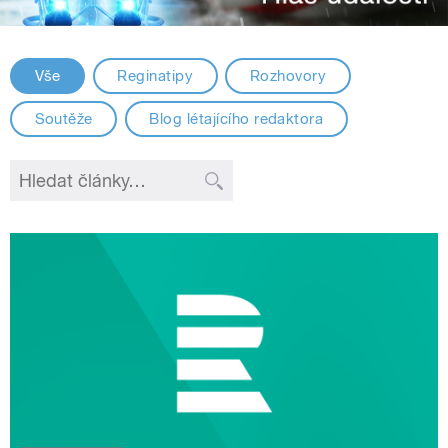
Vše
Reginatipy
Rozhovory
Soutěže
Blog létajícího redaktora