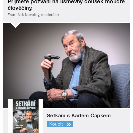
Přijměte pozvání na úsměvný doušek moudré
člověčiny.
František Novotný, moderátor
Setkání s Karlem Čapkem
Koupit