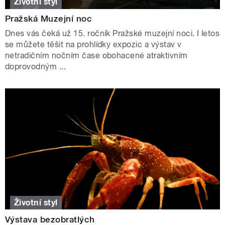
Životní styl
Pražská Muzejní noc
Dnes vás čeká už 15. ročník Pražské muzejní noci. I letos
se můžete těšit na prohlídky expozic a výstav v
netradičním nočním čase obohacené atraktivním
doprovodným ...
Životní styl
Výstava bezobratlých