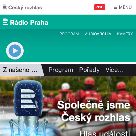
Přejít k hlavnímu obsahu
MENU
ŽIVĚ
PROGRAM
AUDIOARCHIV
KAMERY
Z našeho vysílání
Program
Pořady
Více
…