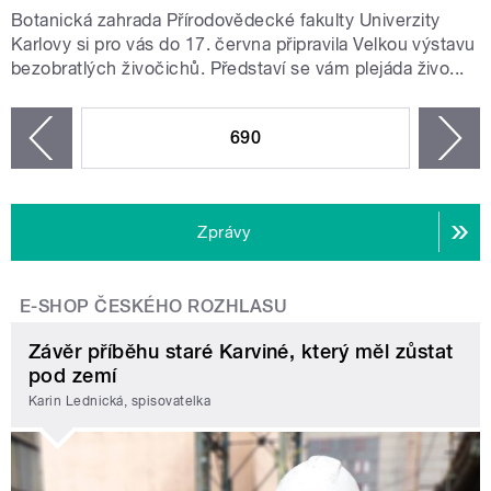
Botanická zahrada Přírodovědecké fakulty Univerzity
Karlovy si pro vás do 17. června připravila Velkou výstavu
bezobratlých živočichů. Představí se vám plejáda živo...
STRÁNKY
690
n
zí
Zprávy
E-SHOP ČESKÉHO ROZHLASU
Závěr příběhu staré Karviné, který měl zůstat
pod zemí
Karin Lednická, spisovatelka