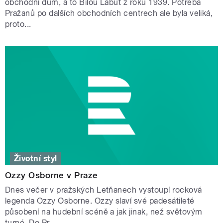
obchodní dům, a to Bílou Labuť z roku 1939. Potřeba
Pražanů po dalších obchodních centrech ale byla veliká,
proto...
Životní styl
Ozzy Osborne v Praze
Dnes večer v pražských Letňanech vystoupí rocková
legenda Ozzy Osborne. Ozzy slaví své padesátileté
působení na hudební scéně a jak jinak, než světovým
turné. Do Pr...