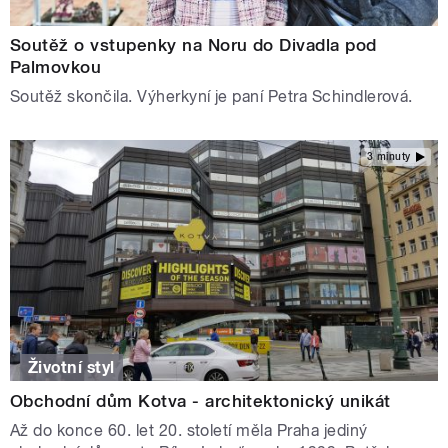
Soutěž o vstupenky na Noru do Divadla pod
Palmovkou
Soutěž skončila. Výherkyní je paní Petra Schindlerová.
3 minuty
Životní styl
Obchodní dům Kotva - architektonický unikát
Až do konce 60. let 20. století měla Praha jediný