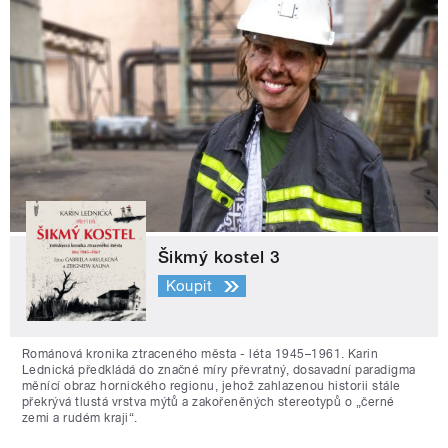
Šikmý kostel 3
Koupit
Románová kronika ztraceného města - léta 1945–1961. Karin
Lednická předkládá do značné míry převratný, dosavadní paradigma
měnící obraz hornického regionu, jehož zahlazenou historii stále
překrývá tlustá vrstva mýtů a zakořeněných stereotypů o „černé
zemi a rudém kraji“.