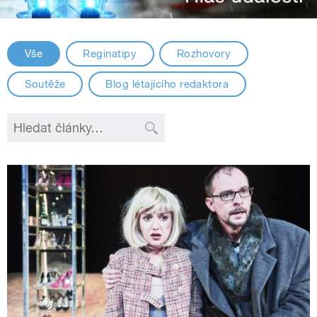
Vše
Reginatipy
Rozhovory
Soutěže
Blog létajícího redaktora