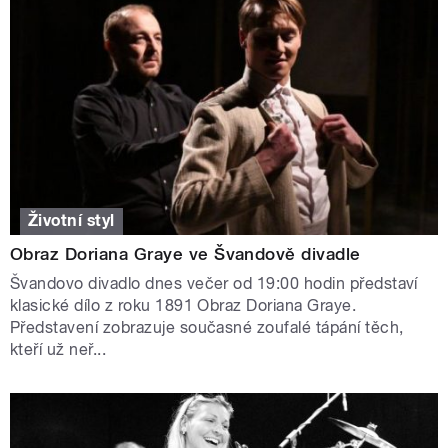
Životní styl
Obraz Doriana Graye ve Švandově divadle
Švandovo divadlo dnes večer od 19:00 hodin představí
klasické dílo z roku 1891 Obraz Doriana Graye.
Představení zobrazuje současné zoufalé tápání těch,
kteří už neř...