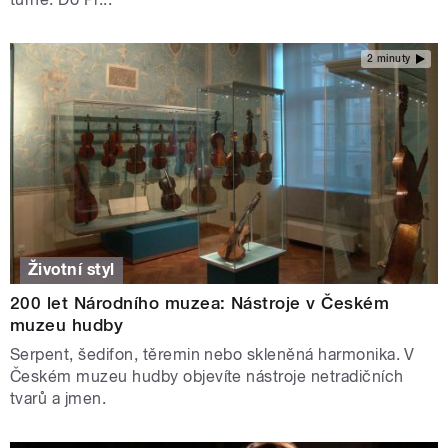
2 minuty
Životní styl
200 let Národního muzea: Nástroje v Českém
muzeu hudby
Serpent, šedifon, těremin nebo skleněná harmonika. V
Českém muzeu hudby objevíte nástroje netradičních
tvarů a jmen.