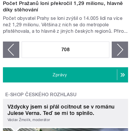
Počet Pražanů loni překročil 1,29 milionu, hlavně
díky stěhování
Počet obyvatel Prahy se loni zvýšil o 14.005 lidí na více
než 1,29 milionu. Většina z nich se do metropole
přistěhovala, a to hlavně z jiných českých regionů. Přiro...
STRÁNKY
708
n
zí
Zprávy
E-SHOP ČESKÉHO ROZHLASU
Vždycky jsem si přál ocitnout se v románu
Julese Verna. Teď se mi to splnilo.
Václav Žmolík, moderátor