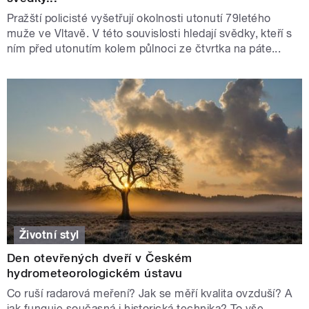
Pražští policisté vyšetřují okolnosti utonutí 79letého
muže ve Vltavě. V této souvislosti hledají svědky, kteří s
ním před utonutím kolem půlnoci ze čtvrtka na páte...
Životní styl
Den otevřených dveří v Českém
hydrometeorologickém ústavu
Co ruší radarová meření? Jak se měří kvalita ovzduší? A
jak funguje současná i historická technika? To vše