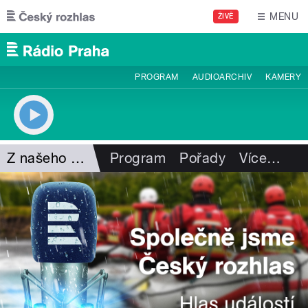
Přejít k hlavnímu obsahu
MENU
ŽIVĚ
PROGRAM
AUDIOARCHIV
KAMERY
Z našeho vysílání
Program
Pořady
Více
…