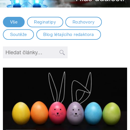
Vše
Reginatipy
Rozhovory
Soutěže
Blog létajícího redaktora