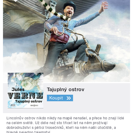
Tajuplný ostrov
Koupit
Lincolnův ostrov nikdo nikdy na mapě nenašel, a přece ho znají lidé
na celém světě. Už déle než sto třicet let na něm prožívají
dobrodružství s pěticí trosečníků, kteří na něm našli útočiště, a
hlavně nejedno tajemství.