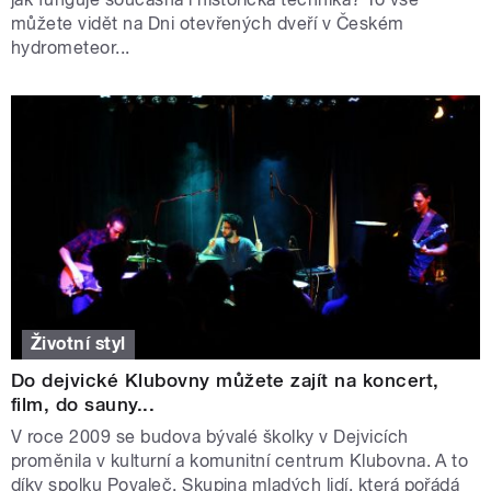
můžete vidět na Dni otevřených dveří v Českém
hydrometeor...
Životní styl
Do dejvické Klubovny můžete zajít na koncert,
film, do sauny...
V roce 2009 se budova bývalé školky v Dejvicích
proměnila v kulturní a komunitní centrum Klubovna. A to
díky spolku Povaleč. Skupina mladých lidí, která pořádá