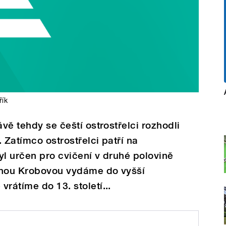
řík
ávě tehdy se čeští ostrostřelci rozhodli
 Zatímco ostrostřelci patří na
byl určen pro cvičení v druhé polovině
ianou Krobovou vydáme do vyšší
rátíme do 13. století...