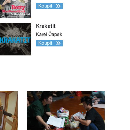
Koupit
Krakatit
Karel Čapek
Koupit