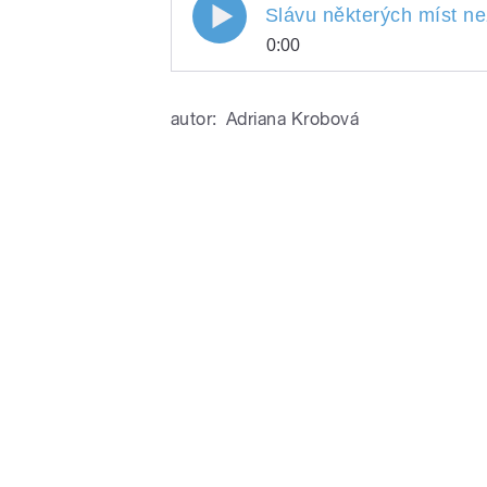
Slávu některých míst ne
0:00
Slávu některých míst 
Play
autor:
Adriana Krobová
/