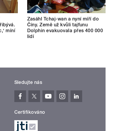
í
Zasáhl Tchaj-wan a nyní míří do
ibývá.
Číny. Země už kvůli tajfunu
c,‘ míní
Dolphin evakuovala přes 400 000
lidí
Sledujte nás
Certifikováno