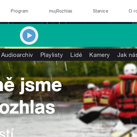
Program
mujRozhlas
Stanice
O r
Audioarchiv
Playlisty
Lidé
Kamery
Jak nás