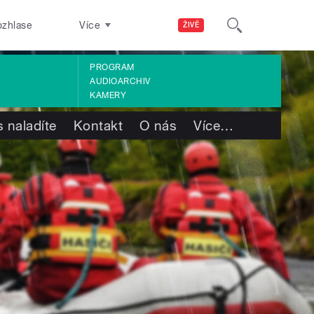
ozhlase
Více
ŽIVĚ
PROGRAM
AUDIOARCHIV
KAMERY
 naladíte
Kontakt
O nás
Více
…