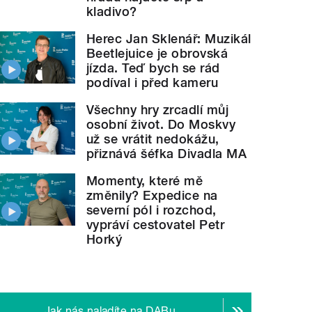
zničí ani
plameny
" style="">
Slávu některých míst nez
kladivo?
Herec Jan Sklenář: Muzikál
Beetlejuice je obrovská
jízda. Teď bych se rád
podíval i před kameru
Všechny hry zrcadlí můj
osobní život. Do Moskvy
už se vrátit nedokážu,
přiznává šéfka Divadla MA
Momenty, které mě
změnily? Expedice na
severní pól i rozchod,
vypráví cestovatel Petr
Horký
Jak nás naladíte na DABu