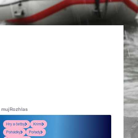
mujRozhlas
Hry a četby
Krimi
Pohádky
Pořady