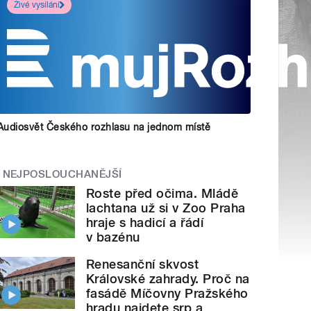
Živé vysílání
Audiosvět Českého rozhlasu na jednom místě
NEJPOSLOUCHANĚJŠÍ
Roste před očima. Mládě
lachtana už si v Zoo Praha
hraje s hadicí a řádí
v bazénu
Renesanční skvost
Královské zahrady. Proč na
fasádě Míčovny Pražského
hradu najdete srp a