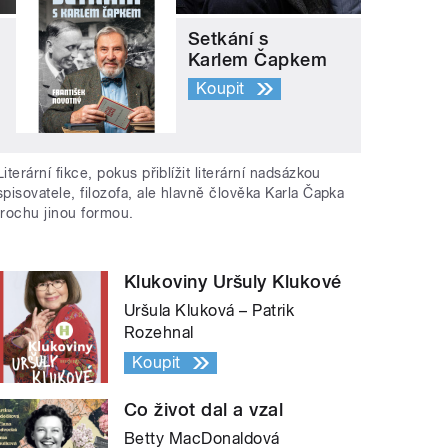
Setkání s
Karlem Čapkem
Koupit
Literární fikce, pokus přiblížit literární nadsázkou
spisovatele, filozofa, ale hlavně člověka Karla Čapka
trochu jinou formou.
Klukoviny Uršuly Klukové
Uršula Kluková – Patrik
Rozehnal
Koupit
Co život dal a vzal
Betty MacDonaldová