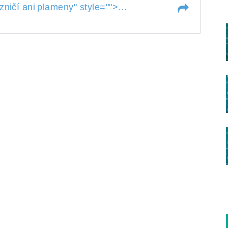
Slávu některých míst ne
zničí ani
plameny
" style="">
nezničí ani
plameny