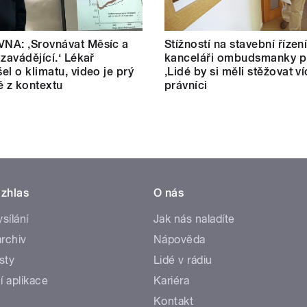
NA: ‚Srovnávat Měsíc a
Stížností na stavební řízen
 zavádějící.‘ Lékař
kanceláři ombudsmanky př
el o klimatu, video je prý
‚Lidé by si měli stěžovat ví
é z kontextu
právníci
zhlas
O nás
ysílání
Jak nás naladíte
rchiv
Nápověda
sty
Lidé v rádiu
í aplikace
Kariéra
Kontakt