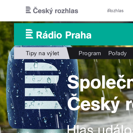
Přejít k hlavnímu obsahu
iRozhlas
Tipy na výlet
Program
Pořady