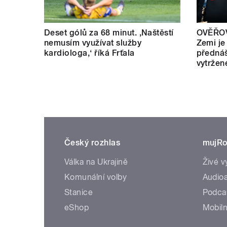
Deset gólů za 68 minut. ,Naštěstí
OVĚŘOV
nemusím využívat služby
Zemi je
kardiologa,‘ říká Frťala
přednáš
vytržen
Český rozhlas
mujRo
Válka na Ukrajině
Živé v
Komunální volby
Audioa
Stanice
Podca
eShop
Mobiln