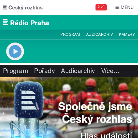
Přejít k hlavnímu obsahu
MENU
ŽIVĚ
PROGRAM
AUDIOARCHIV
KAMERY
Program
Pořady
Audioarchiv
Více
…