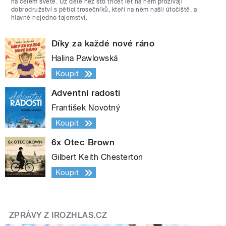
na celém světě. Už déle než sto třicet let na něm prožívají
dobrodružství s pěticí trosečníků, kteří na něm našli útočiště, a
hlavně nejedno tajemství.
Díky za každé nové ráno
Halina Pawlowská
Koupit
Adventní radosti
František Novotný
Koupit
6x Otec Brown
Gilbert Keith Chesterton
Koupit
ZPRÁVY Z IROZHLAS.CZ