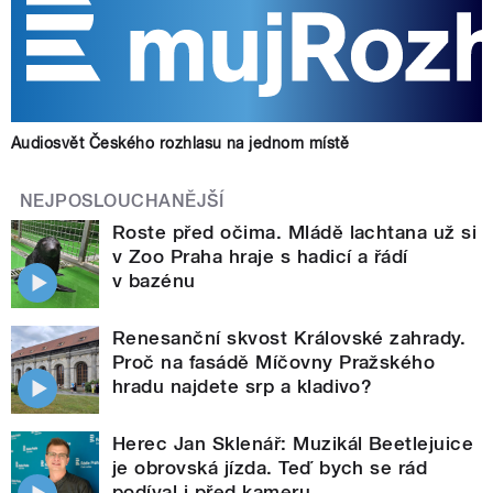
Audiosvět Českého rozhlasu na jednom místě
NEJPOSLOUCHANĚJŠÍ
Roste před očima. Mládě lachtana už si
v Zoo Praha hraje s hadicí a řádí
v bazénu
Renesanční skvost Královské zahrady.
Proč na fasádě Míčovny Pražského
hradu najdete srp a kladivo?
Herec Jan Sklenář: Muzikál Beetlejuice
je obrovská jízda. Teď bych se rád
podíval i před kameru