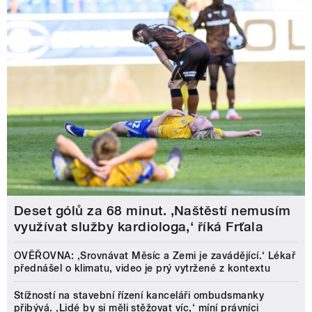
Deset gólů za 68 minut. ,Naštěstí nemusím
využívat služby kardiologa,‘ říká Frťala
OVĚŘOVNA: ‚Srovnávat Měsíc a Zemi je zavádějící.‘ Lékař
přednášel o klimatu, video je prý vytržené z kontextu
Stížností na stavební řízení kanceláři ombudsmanky
přibývá. ‚Lidé by si měli stěžovat víc,‘ míní právníci