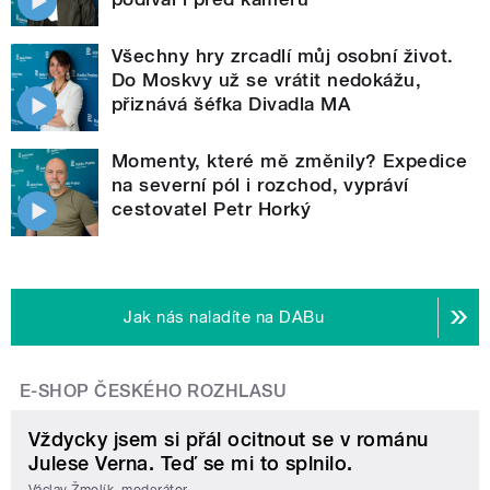
Všechny hry zrcadlí můj osobní život.
Do Moskvy už se vrátit nedokážu,
přiznává šéfka Divadla MA
Momenty, které mě změnily? Expedice
na severní pól i rozchod, vypráví
cestovatel Petr Horký
Jak nás naladíte na DABu
E-SHOP ČESKÉHO ROZHLASU
Vždycky jsem si přál ocitnout se v románu
Julese Verna. Teď se mi to splnilo.
Václav Žmolík, moderátor