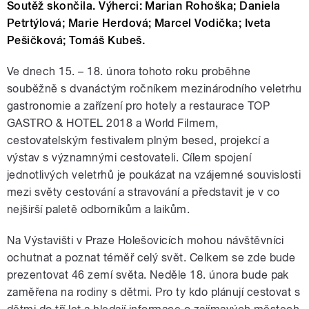
Soutěž skončila. Výherci: Marian Rohoška; Daniela
Petrtýlová; Marie Herdová; Marcel Vodička; Iveta
Pešičková; Tomáš Kubeš.
Ve dnech 15. – 18. února tohoto roku proběhne
souběžně s dvanáctým ročníkem mezinárodního veletrhu
gastronomie a zařízení pro hotely a restaurace TOP
GASTRO & HOTEL 2018 a World Filmem,
cestovatelským festivalem plným besed, projekcí a
výstav s významnými cestovateli. Cílem spojení
jednotlivých veletrhů je poukázat na vzájemné souvislosti
mezi světy cestování a stravování a představit je v co
nejširší paletě odborníkům a laikům.
Na Výstavišti v Praze Holešovicích mohou návštěvníci
ochutnat a poznat téměř celý svět. Celkem se zde bude
prezentovat 46 zemí světa. Neděle 18. února bude pak
zaměřena na rodiny s dětmi. Pro ty kdo plánují cestovat s