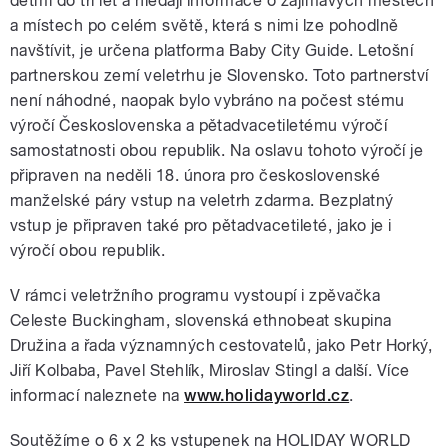
dětmi do tří let a hledají informace o zajímavých městech
a místech po celém světě, která s nimi lze pohodlně
navštívit, je určena platforma Baby City Guide. Letošní
partnerskou zemí veletrhu je Slovensko. Toto partnerství
není náhodné, naopak bylo vybráno na počest stému
výročí Československa a pětadvacetiletému výročí
samostatnosti obou republik. Na oslavu tohoto výročí je
připraven na neděli 18. února pro československé
manželské páry vstup na veletrh zdarma. Bezplatný
vstup je připraven také pro pětadvacetileté, jako je i
výročí obou republik.
V rámci veletržního programu vystoupí i zpěvačka
Celeste Buckingham, slovenská ethnobeat skupina
Družina a řada významných cestovatelů, jako Petr Horký,
Jiří Kolbaba, Pavel Stehlík, Miroslav Stingl a další. Více
informací naleznete na
www.holidayworld.cz
.
Soutěžíme o 6 x 2 ks vstupenek na HOLIDAY WORLD