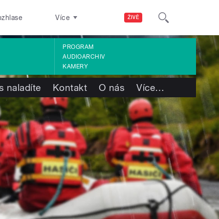
ozhlase
Více
ŽIVĚ
PROGRAM
AUDIOARCHIV
KAMERY
s naladíte
Kontakt
O nás
Více
…