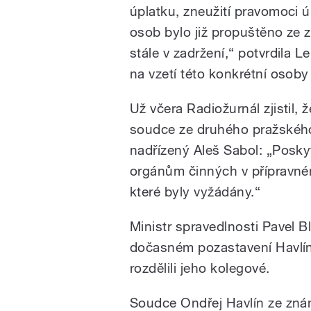
úplatku, zneužití pravomoci ú
osob bylo již propuštěno ze 
stále v zadržení,“ potvrdila 
na vzetí této konkrétní osoby
Už včera Radiožurnál zjistil,
/
soudce ze druhého pražského 
nadřízený Aleš Sabol: „Posk
orgánům činných v přípravném
které byly vyžádány.“
Ministr spravedlnosti Pavel Bl
dočasném pozastavení Havlín
pause
rozdělili jeho kolegové.
Soudce Ondřej Havlín ze zná