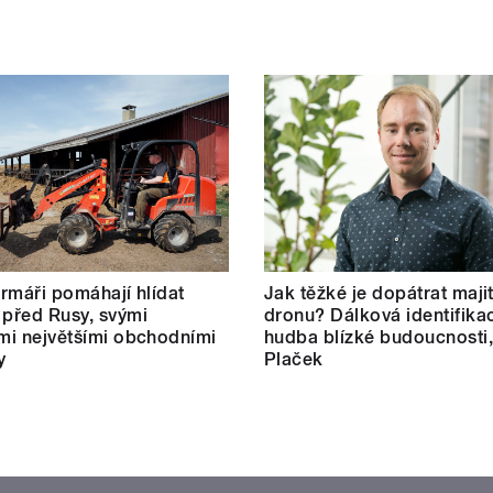
farmáři pomáhají hlídat
Jak těžké je dopátrat maji
 před Rusy, svými
dronu? Dálková identifikac
ími největšími obchodními
hudba blízké budoucnosti,
y
Plaček