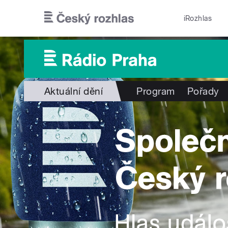
Přejít k hlavnímu obsahu
iRozhlas
Aktuální dění
Program
Pořady