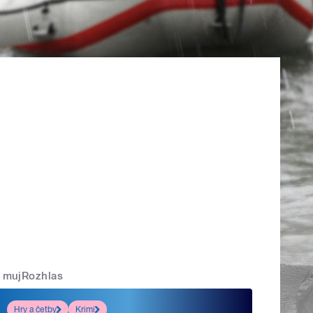
mujRozhlas
Hry a četby
Krimi