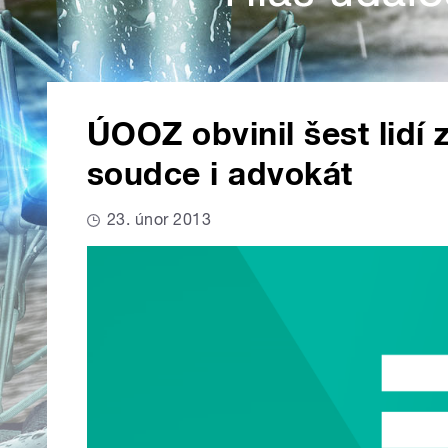
ÚOOZ obvinil šest lidí 
soudce i advokát
23. únor 2013