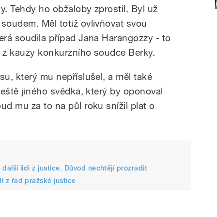
y. Tehdy ho obžaloby zprostil. Byl už
 soudem. Měl totiž ovlivňovat svou
terá soudila případ Jana Harangozzy - to
ě z kauzy konkurzního soudce Berky.
su, který mu nepříslušel, a měl také
 ještě jiného svědka, který by oponoval
ud mu za to na půl roku snížil plat o
 další lidi z justice. Důvod nechtějí prozradit
dí z řad pražské justice