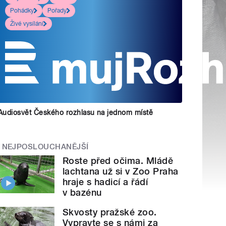
Pohádky
Pořady
Živé vysílání
Audiosvět Českého rozhlasu na jednom místě
NEJPOSLOUCHANĚJŠÍ
Roste před očima. Mládě
lachtana už si v Zoo Praha
hraje s hadicí a řádí
v bazénu
Skvosty pražské zoo.
Vypravte se s námi za