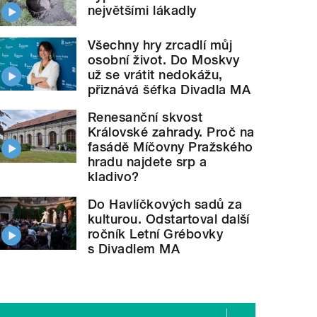
největšími lákadly
Všechny hry zrcadlí můj
osobní život. Do Moskvy
už se vrátit nedokážu,
přiznává šéfka Divadla MA
Renesanční skvost
Královské zahrady. Proč na
fasádě Míčovny Pražského
hradu najdete srp a
kladivo?
Do Havlíčkových sadů za
kulturou. Odstartoval další
ročník Letní Grébovky
tr
Sehnoutka
" style="">
Kauzu sleduje redaktor Petr
S
s Divadlem MA