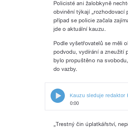
Policisté ani žalobkyně nechtě
obvinění týkají „rozhodovací
případ se policie začala zají
jde o aktuální kauzu.
Podle vyšetřovatelů se měli 
podvodu, vydírání a zneužití 
bylo propuštěno na svobodu,
do vazby.
Kauzu sleduje redaktor 
0:00
Kauzu sleduje redakto
Play
„Trestný čin úplatkářství, nepř