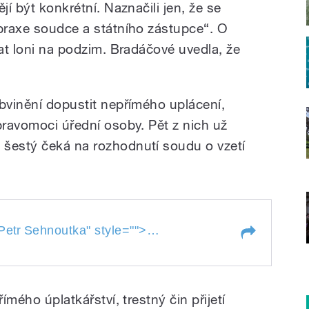
jí být konkrétní. Naznačili jen, že se
 praxe soudce a státního zástupce“. O
mat loni na podzim. Bradáčové uvedla, že
obvinění dopustit nepřímého uplácení,
pravomoci úřední osoby. Pět z nich už
 šestý čeká na rozhodnutí soudu o vzetí
Kauzu sleduje redaktor Pe
Petr
Sehnoutka
" style="">
r Petr
Sehnoutka
ímého úplatkářství, trestný čin přijetí