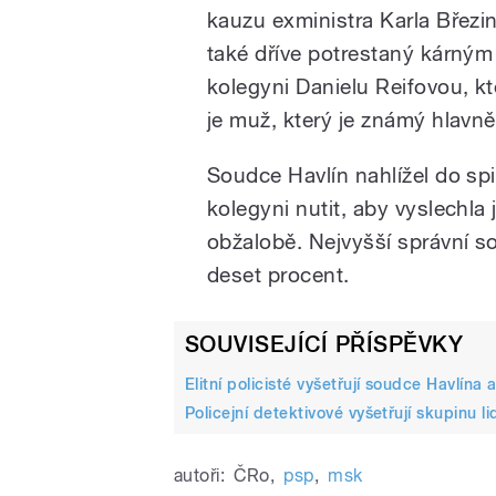
kauzu exministra Karla Březin
také dříve potrestaný kárným
kolegyni Danielu Reifovou, k
je muž, který je známý hlavn
Soudce Havlín nahlížel do spi
kolegyni nutit, aby vyslechla
obžalobě. Nejvyšší správní so
deset procent.
SOUVISEJÍCÍ PŘÍSPĚVKY
Elitní policisté vyšetřují soudce Havlína a
Policejní detektivové vyšetřují skupinu li
autoři:
ČRo
,
psp
,
msk