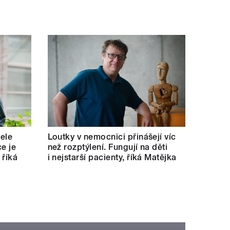
tele
Loutky v nemocnici přinášejí víc
e je
než rozptýlení. Fungují na děti
 říká
i nejstarší pacienty, říká Matějka