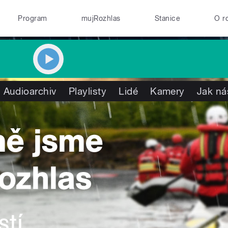
Program
mujRozhlas
Stanice
O r
Audioarchiv
Playlisty
Lidé
Kamery
Jak ná