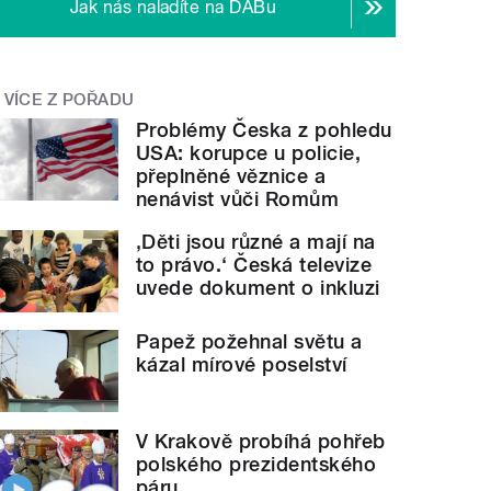
Jak nás naladíte na DABu
VÍCE Z POŘADU
Problémy Česka z pohledu
USA: korupce u policie,
přeplněné věznice a
nenávist vůči Romům
‚Děti jsou různé a mají na
to právo.‘ Česká televize
uvede dokument o inkluzi
Papež požehnal světu a
kázal mírové poselství
V Krakově probíhá pohřeb
polského prezidentského
páru