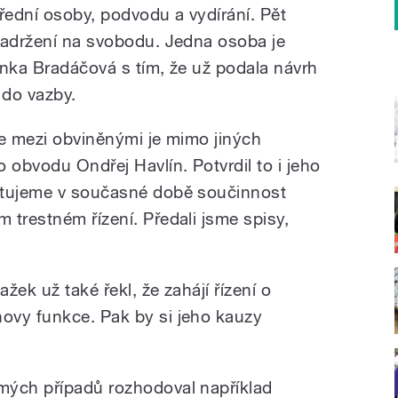
řední osoby, podvodu a vydírání. Pět
zadržení na svobodu. Jedna osoba je
Lenka Bradáčová s tím, že už podala návrh
 do vazby.
 že mezi obviněnými je mimo jiných
obvodu Ondřej Havlín. Potvrdil to i jeho
ytujeme v současné době součinnost
 trestném řízení. Předali jsme spisy,
ažek už také řekl, že zahájí řízení o
ovy funkce. Pak by si jeho kauzy
mých případů rozhodoval například