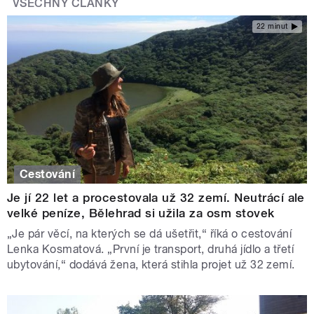
VŠECHNY ČLÁNKY
22 minut
Cestování
Je jí 22 let a procestovala už 32 zemí. Neutrácí ale
velké peníze, Bělehrad si užila za osm stovek
„Je pár věcí, na kterých se dá ušetřit,“ říká o cestování
Lenka Kosmatová. „První je transport, druhá jídlo a třetí
ubytování,“ dodává žena, která stihla projet už 32 zemí.