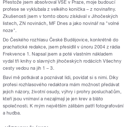
Přestože jsem absolvoval VŠE v Praze, moje budoucí
profese se vyklubala z velkého koníčka – z novinařiny.
Zkušenosti jsem v tomto oboru získával v Jihočeských
listech, ZN novinách, MF Dnes a jako novinář na "volné
noze".
Do Českého rozhlasu České Budějovice, konkrétně do
prachatické redakce, jsem přesídlil v únoru 2004 z rádia
Frekvence 1. Napsal jsem a poté vlastním nákladem
vydal tři knihy o slavných jihočeských rodácích Všechny
cesty vedou na jih 1 – 3.
Baví mě potkávat a poznávat lidi, povídat si s nimi. Díky
profesi rozhlasového redaktora mám možnost předávat
jejich názory, životní osudy, výhry i prohry posluchačům,
kteří jsou vnímaví a nezajímají je jen krev a bláto
společnosti. K mým největším zálibám patří fotografování
a hudba.