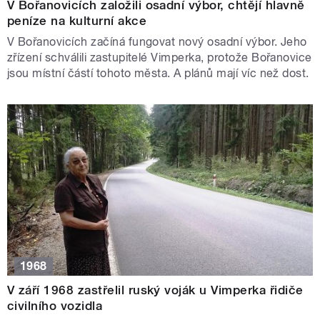
V Bořanovicích založili osadní výbor, chtějí hlavně
peníze na kulturní akce
V Bořanovicích začíná fungovat nový osadní výbor. Jeho
zřízení schválili zastupitelé Vimperka, protože Bořanovice
jsou místní částí tohoto města. A plánů mají víc než dost.
1968
V září 1968 zastřelil ruský voják u Vimperka řidiče
civilního vozidla