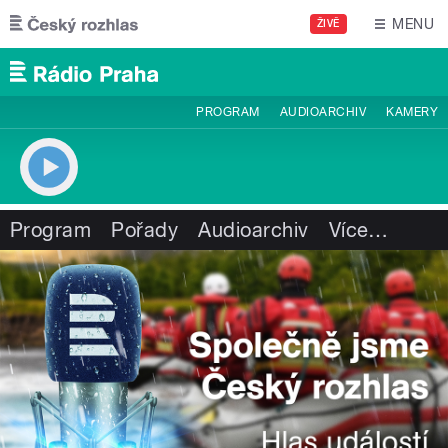
Přejít k hlavnímu obsahu
MENU
ŽIVĚ
PROGRAM
AUDIOARCHIV
KAMERY
Program
Pořady
Audioarchiv
Více
…