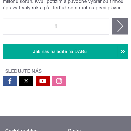
milionů korun. Kvůli potížím s původně vybranou firmou
úpravy trvaly rok a půl, teď už sem mohou první plavci.
STRÁNKY
1
n
Jak nás naladíte na DABu
SLEDUJTE NÁS
Český rozhlas
O nás