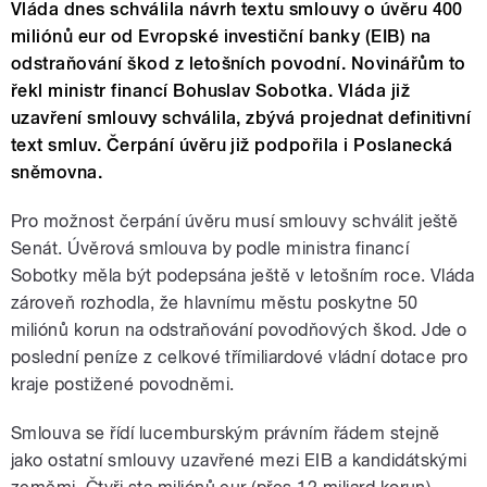
Vláda dnes schválila návrh textu smlouvy o úvěru 400
miliónů eur od Evropské investiční banky (EIB) na
odstraňování škod z letošních povodní. Novinářům to
řekl ministr financí Bohuslav Sobotka. Vláda již
uzavření smlouvy schválila, zbývá projednat definitivní
text smluv. Čerpání úvěru již podpořila i Poslanecká
sněmovna.
Pro možnost čerpání úvěru musí smlouvy schválit ještě
Senát. Úvěrová smlouva by podle ministra financí
Sobotky měla být podepsána ještě v letošním roce. Vláda
zároveň rozhodla, že hlavnímu městu poskytne 50
miliónů korun na odstraňování povodňových škod. Jde o
poslední peníze z celkové třímiliardové vládní dotace pro
kraje postižené povodněmi.
Smlouva se řídí lucemburským právním řádem stejně
jako ostatní smlouvy uzavřené mezi EIB a kandidátskými