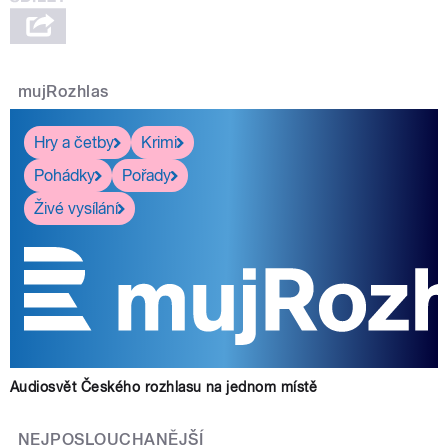
mujRozhlas
Hry a četby
Krimi
Pohádky
Pořady
Živé vysílání
Audiosvět Českého rozhlasu na jednom místě
NEJPOSLOUCHANĚJŠÍ