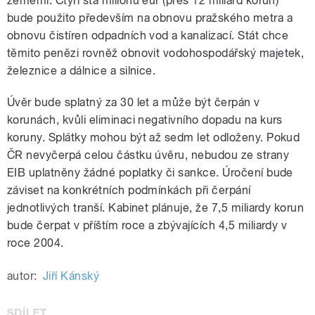
zeměmi. Čtyři sta miliónů eur (přes 12 miliard korun)
bude použito především na obnovu pražského metra a
obnovu čistíren odpadních vod a kanalizací. Stát chce
těmito penězi rovněž obnovit vodohospodářský majetek,
železnice a dálnice a silnice.
Úvěr bude splatný za 30 let a může být čerpán v
korunách, kvůli eliminaci negativního dopadu na kurs
koruny. Splátky mohou být až sedm let odloženy. Pokud
ČR nevyčerpá celou částku úvěru, nebudou ze strany
EIB uplatněny žádné poplatky či sankce. Úročení bude
záviset na konkrétních podmínkách při čerpání
jednotlivých tranší. Kabinet plánuje, že 7,5 miliardy korun
bude čerpat v příštím roce a zbývajících 4,5 miliardy v
roce 2004.
autor:
Jiří Kánský