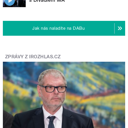
s Divadlem MA
Jak nás naladíte na DABu
ZPRÁVY Z IROZHLAS.CZ