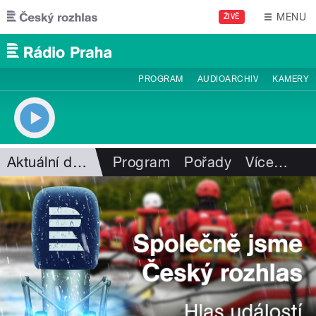
Přejít k hlavnímu obsahu
MENU
ŽIVĚ
PROGRAM
AUDIOARCHIV
KAMERY
Aktuální dění
Program
Pořady
Více
…