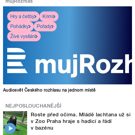
mujRozhlas
pause
Hry a četby
Krimi
Pohádky
Pořady
Živé vysílání
Audiosvět Českého rozhlasu na jednom místě
NEJPOSLOUCHANĚJŠÍ
Roste před očima. Mládě lachtana už si
v Zoo Praha hraje s hadicí a řádí
v bazénu