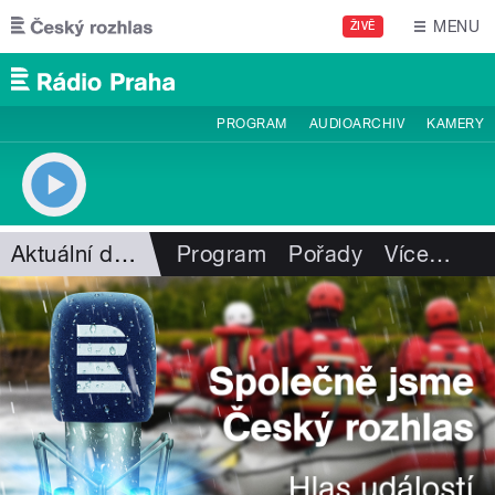
Přejít k hlavnímu obsahu
MENU
ŽIVĚ
PROGRAM
AUDIOARCHIV
KAMERY
Aktuální dění
Program
Pořady
Více
…