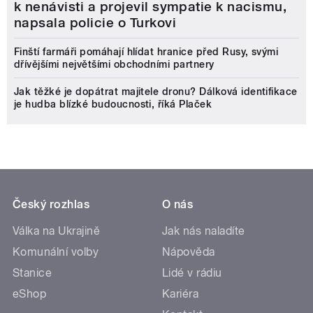
k nenávisti a projevil sympatie k nacismu,
napsala policie o Turkovi
Finští farmáři pomáhají hlídat hranice před Rusy, svými
dřívějšími největšími obchodními partnery
Jak těžké je dopátrat majitele dronu? Dálková identifikace
je hudba blízké budoucnosti, říká Plaček
Český rozhlas
O nás
Válka na Ukrajině
Jak nás naladíte
Komunální volby
Nápověda
Stanice
Lidé v rádiu
eShop
Kariéra