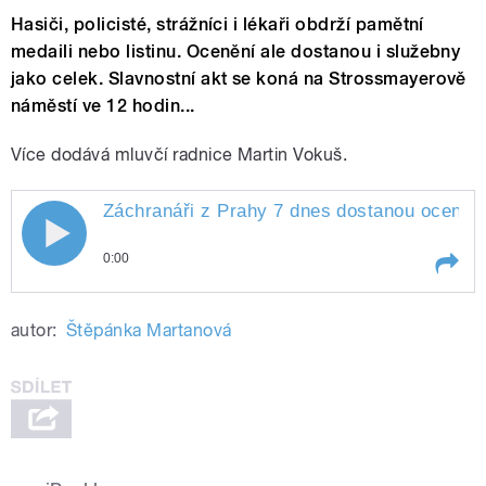
Hasiči, policisté, strážníci i lékaři obdrží pamětní
medaili nebo listinu. Ocenění ale dostanou i služebny
jako celek. Slavnostní akt se koná na Strossmayerově
náměstí ve 12 hodin...
Více dodává mluvčí radnice Martin Vokuš.
Záchranáři z Prahy 7 dnes dostanou oceněn
0:00
Play /
práci
Záchranáři z Prahy 7 dnes dostanou
autor:
Štěpánka Martanová
ocenění za svou