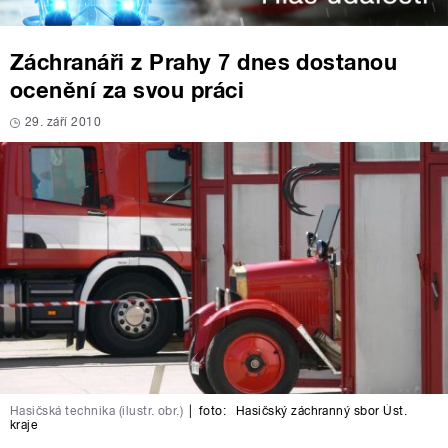
Záchranáři z Prahy 7 dnes dostanou
ocenění za svou práci
29. září 2010
Hasičská technika (ilustr. obr.)
|
foto:
Hasičský záchranný sbor Úst.
kraje