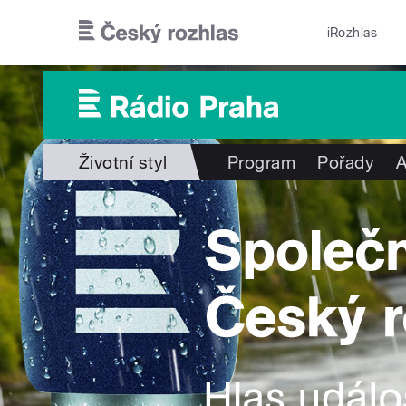
Přejít k hlavnímu obsahu
iRozhlas
Životní styl
Program
Pořady
A