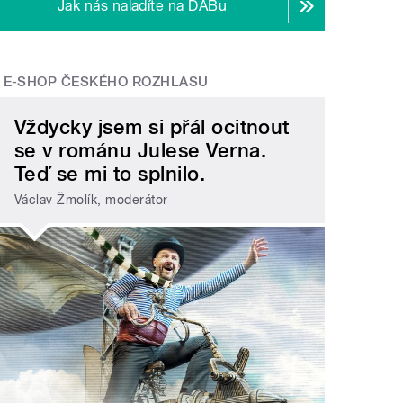
Jak nás naladíte na DABu
E-SHOP ČESKÉHO ROZHLASU
Vždycky jsem si přál ocitnout
se v románu Julese Verna.
Teď se mi to splnilo.
Václav Žmolík, moderátor