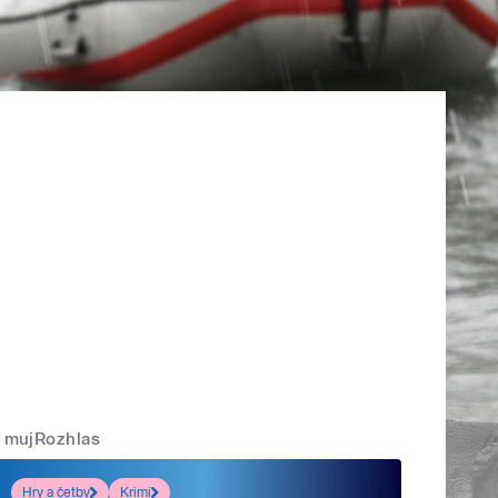
mujRozhlas
Hry a četby
Krimi