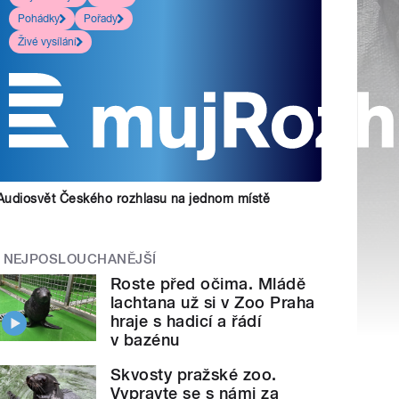
Pohádky
Pořady
Živé vysílání
Audiosvět Českého rozhlasu na jednom místě
NEJPOSLOUCHANĚJŠÍ
Roste před očima. Mládě
lachtana už si v Zoo Praha
hraje s hadicí a řádí
v bazénu
Skvosty pražské zoo.
Vypravte se s námi za