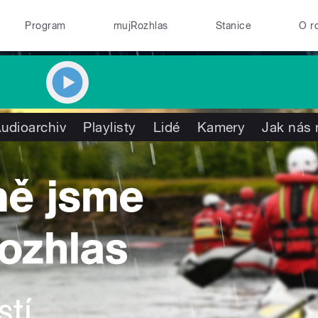
Program
mujRozhlas
Stanice
O r
udioarchiv
Playlisty
Lidé
Kamery
Jak nás 