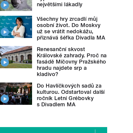
největšími lákadly
Všechny hry zrcadlí můj
osobní život. Do Moskvy
už se vrátit nedokážu,
přiznává šéfka Divadla MA
Renesanční skvost
Královské zahrady. Proč na
fasádě Míčovny Pražského
hradu najdete srp a
kladivo?
Do Havlíčkových sadů za
kulturou. Odstartoval další
ročník Letní Grébovky
s Divadlem MA