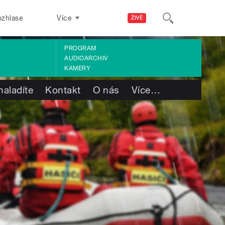
ozhlase
Více
ŽIVĚ
PROGRAM
AUDIOARCHIV
KAMERY
naladíte
Kontakt
O nás
Více
…