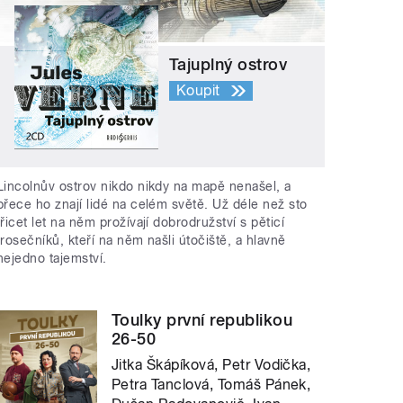
Tajuplný ostrov
Koupit
Lincolnův ostrov nikdo nikdy na mapě nenašel, a
přece ho znají lidé na celém světě. Už déle než sto
třicet let na něm prožívají dobrodružství s pěticí
trosečníků, kteří na něm našli útočiště, a hlavně
nejedno tajemství.
Toulky první republikou
26-50
Jitka Škápíková, Petr Vodička,
Petra Tanclová, Tomáš Pánek,