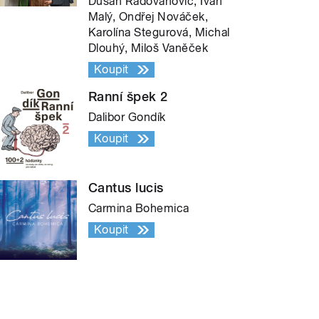
Dušan Radovanovič, Ivan
Malý, Ondřej Nováček,
Karolína Stegurová, Michal
Dlouhý, Miloš Vaněček
Koupit
Ranní špek 2
Dalibor Gondík
Koupit
Cantus lucis
Carmina Bohemica
Koupit