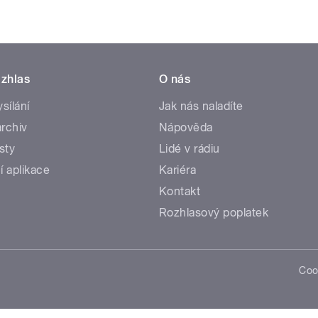
zhlas
O nás
ysílání
Jak nás naladíte
rchiv
Nápověda
sty
Lidé v rádiu
í aplikace
Kariéra
Kontakt
Rozhlasový poplatek
Coo