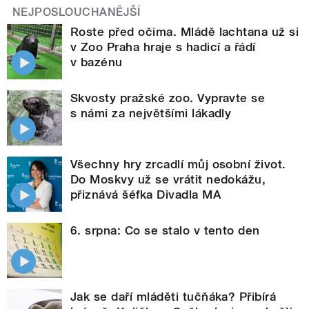
NEJPOSLOUCHANĚJŠÍ
Roste před očima. Mládě lachtana už si
v Zoo Praha hraje s hadicí a řádí
v bazénu
Skvosty pražské zoo. Vypravte se
s námi za největšími lákadly
Všechny hry zrcadlí můj osobní život.
Do Moskvy už se vrátit nedokážu,
přiznává šéfka Divadla MA
6. srpna: Co se stalo v tento den
Jak se daří mláděti tučňáka? Přibírá