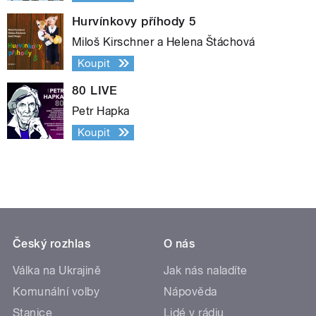
Hurvínkovy příhody 5
Miloš Kirschner a Helena Štáchová
Koupit
80 LIVE
Petr Hapka
Koupit
Český rozhlas
O nás
Válka na Ukrajině
Jak nás naladíte
Komunální volby
Nápověda
Stanice
Lidé v rádiu