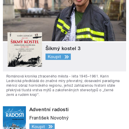
Šikmý kostel 3
Koupit
Románová kronika ztraceného města - léta 1945–1961. Karin
Lednická předkládá do značné míry převratný, dosavadní paradigma
měnící obraz hornického regionu, jehož zahlazenou historii stále
překrývá tlustá vrstva mýtů a zakořeněných stereotypů o „černé
zemi a rudém kraji“.
Adventní radosti
František Novotný
Koupit