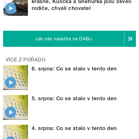
krásně, Kulička a Sněhurka jsou skvělí
rodiče, chválí chovatel
Jak nás naladíte na DABu
VÍCE Z POŘADU
6. srpna: Co se stalo v tento den
5. srpna: Co se stalo v tento den
4. srpna: Co se stalo v tento den