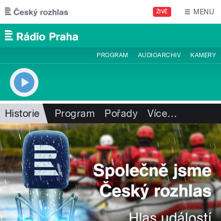
Přejít k hlavnímu obsahu
MENU
ŽIVĚ
PROGRAM
AUDIOARCHIV
KAMERY
Historie
Program
Pořady
Více
…