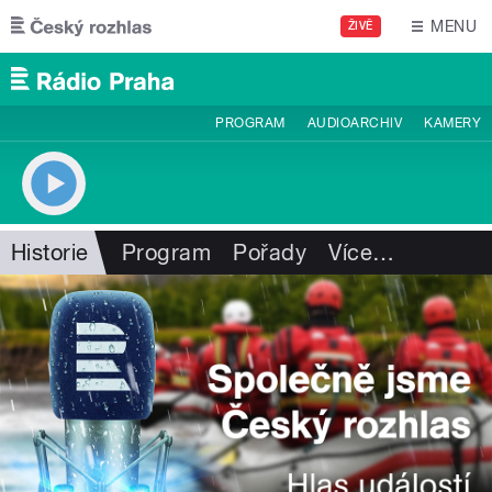
Přejít k hlavnímu obsahu
MENU
ŽIVĚ
PROGRAM
AUDIOARCHIV
KAMERY
Historie
Program
Pořady
Více
…