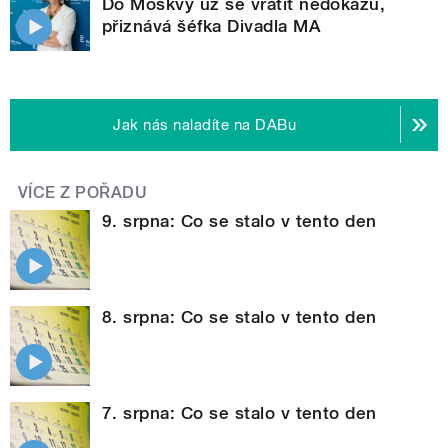
Do Moskvy už se vrátit nedokážu,
přiznává šéfka Divadla MA
Jak nás naladíte na DABu
VÍCE Z POŘADU
9. srpna: Co se stalo v tento den
8. srpna: Co se stalo v tento den
7. srpna: Co se stalo v tento den