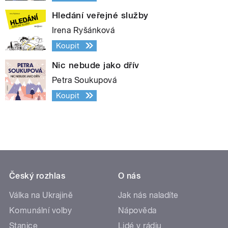
Hledání veřejné služby
Irena Ryšánková
Koupit
Nic nebude jako dřív
Petra Soukupová
Koupit
Český rozhlas
O nás
Válka na Ukrajině
Jak nás naladíte
Komunální volby
Nápověda
Stanice
Lidé v rádiu