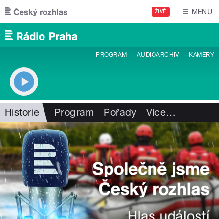
Přejít k hlavnímu obsahu
MENU
ŽIVĚ
PROGRAM
AUDIOARCHIV
KAMERY
Historie
Program
Pořady
Více
…