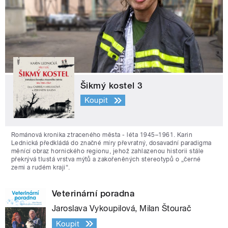
Šikmý kostel 3
Koupit
Románová kronika ztraceného města - léta 1945–1961. Karin
Lednická předkládá do značné míry převratný, dosavadní paradigma
měnící obraz hornického regionu, jehož zahlazenou historii stále
překrývá tlustá vrstva mýtů a zakořeněných stereotypů o „černé
zemi a rudém kraji“.
Veterinární poradna
Jaroslava Vykoupilová, Milan Štourač
Koupit