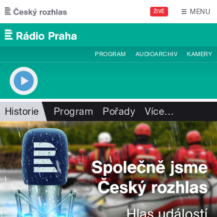
Přejít k hlavnímu obsahu
MENU
ŽIVĚ
PROGRAM
AUDIOARCHIV
KAMERY
Historie
Program
Pořady
Více
…