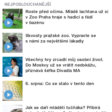
NEJPOSLOUCHANĚJŠÍ
Roste před očima. Mládě lachtana už si
v Zoo Praha hraje s hadicí a řádí
v bazénu
Skvosty pražské zoo. Vypravte se
s námi za největšími lákadly
Všechny hry zrcadlí můj osobní život.
Do Moskvy už se vrátit nedokážu,
přiznává šéfka Divadla MA
6. srpna: Co se stalo v tento den
Jak se daří mláděti tučňáka? Přibírá