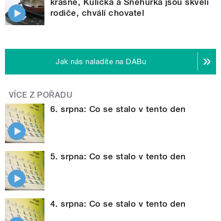
krásně, Kulička a Sněhurka jsou skvělí
rodiče, chválí chovatel
Jak nás naladíte na DABu
VÍCE Z POŘADU
6. srpna: Co se stalo v tento den
5. srpna: Co se stalo v tento den
4. srpna: Co se stalo v tento den