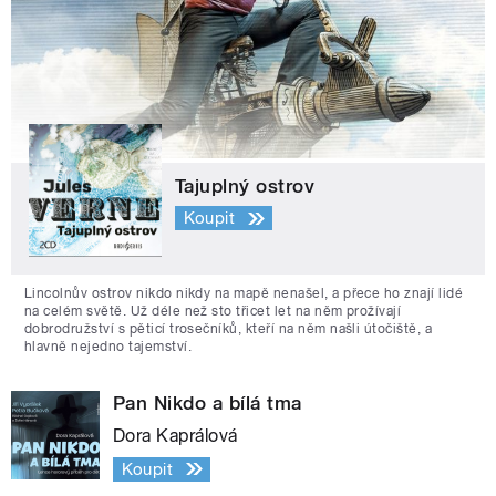
Tajuplný ostrov
Koupit
Lincolnův ostrov nikdo nikdy na mapě nenašel, a přece ho znají lidé
na celém světě. Už déle než sto třicet let na něm prožívají
dobrodružství s pěticí trosečníků, kteří na něm našli útočiště, a
hlavně nejedno tajemství.
Pan Nikdo a bílá tma
Dora Kaprálová
Koupit