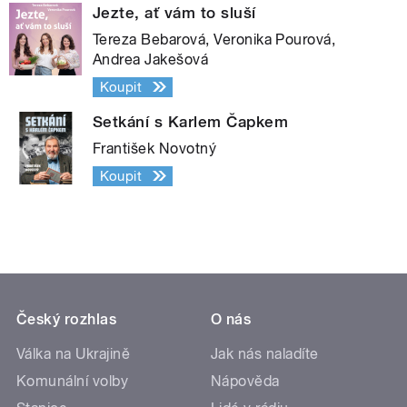
Jezte, ať vám to sluší
Tereza Bebarová, Veronika Pourová,
Andrea Jakešová
Koupit
Setkání s Karlem Čapkem
František Novotný
Koupit
Český rozhlas
O nás
Válka na Ukrajině
Jak nás naladíte
Komunální volby
Nápověda