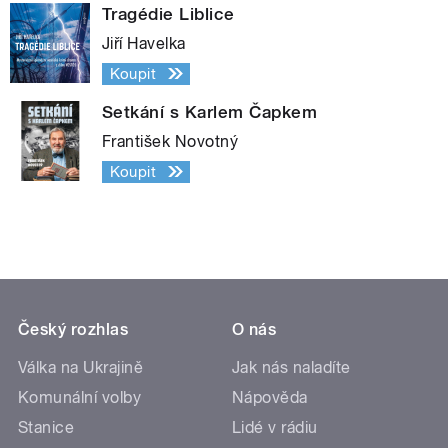
Tragédie Liblice
Jiří Havelka
Koupit
Setkání s Karlem Čapkem
František Novotný
Koupit
Český rozhlas
O nás
Válka na Ukrajině
Jak nás naladíte
Komunální volby
Nápověda
Stanice
Lidé v rádiu