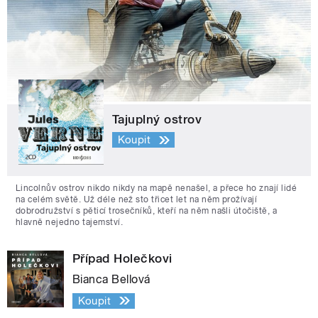
Tajuplný ostrov
Koupit
Lincolnův ostrov nikdo nikdy na mapě nenašel, a přece ho znají lidé
na celém světě. Už déle než sto třicet let na něm prožívají
dobrodružství s pěticí trosečníků, kteří na něm našli útočiště, a
hlavně nejedno tajemství.
Případ Holečkovi
Bianca Bellová
Koupit