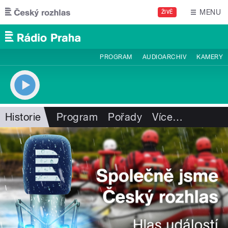
Přejít k hlavnímu obsahu
MENU
ŽIVĚ
PROGRAM
AUDIOARCHIV
KAMERY
Historie
Program
Pořady
Více
…