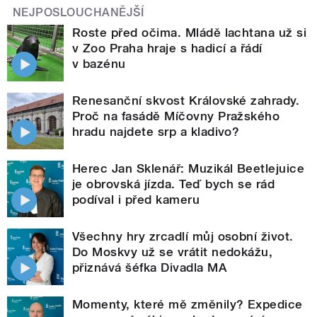
NEJPOSLOUCHANĚJŠÍ
Roste před očima. Mládě lachtana už si
v Zoo Praha hraje s hadicí a řádí
v bazénu
Renesanční skvost Královské zahrady.
Proč na fasádě Míčovny Pražského
hradu najdete srp a kladivo?
Herec Jan Sklenář: Muzikál Beetlejuice
je obrovská jízda. Teď bych se rád
podíval i před kameru
Všechny hry zrcadlí můj osobní život.
Do Moskvy už se vrátit nedokážu,
přiznává šéfka Divadla MA
Momenty, které mě změnily? Expedice