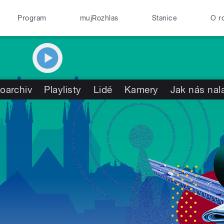
Program
mujRozhlas
Stanice
O r
oarchiv
Playlisty
Lidé
Kamery
Jak nás nal