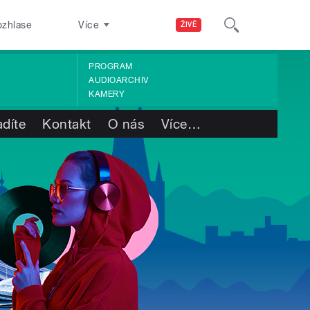
ozhlase
Více
ŽIVĚ
PROGRAM
AUDIOARCHIV
KAMERY
adíte
Kontakt
O nás
Více
…