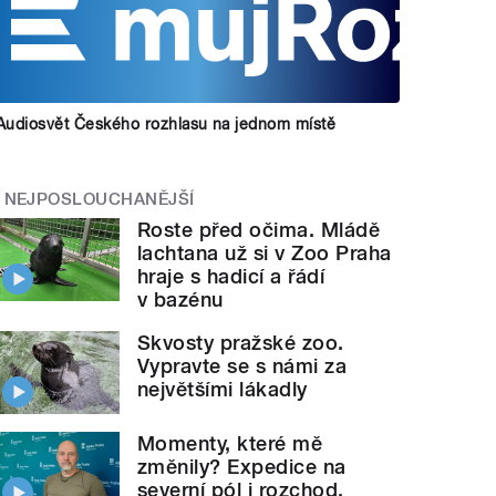
Audiosvět Českého rozhlasu na jednom místě
NEJPOSLOUCHANĚJŠÍ
Roste před očima. Mládě
lachtana už si v Zoo Praha
hraje s hadicí a řádí
v bazénu
Skvosty pražské zoo.
Vypravte se s námi za
největšími lákadly
Momenty, které mě
změnily? Expedice na
severní pól i rozchod,