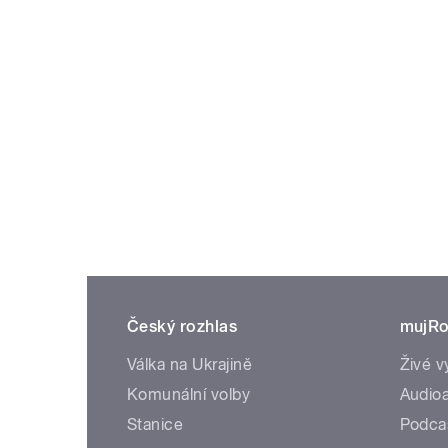
Český rozhlas
mujRo
Válka na Ukrajině
Živé v
Komunální volby
Audioa
Stanice
Podca