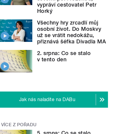
vypráví cestovatel Petr
Horký
Všechny hry zrcadlí můj
osobní život. Do Moskvy
už se vrátit nedokážu,
přiznává šéfka Divadla MA
2. srpna: Co se stalo
v tento den
Jak nás naladíte na DABu
VÍCE Z POŘADU
5. srpna: Co se stalo