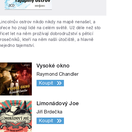
Lincolnův ostrov nikdo nikdy na mapě nenašel, a
přece ho znají lidé na celém světě. Už déle než sto
třicet let na něm prožívají dobrodružství s pěticí
trosečníků, kteří na něm našli útočiště, a hlavně
nejedno tajemství.
Vysoké okno
Raymond Chandler
Koupit
Limonádový Joe
Jiří Brdečka
Koupit