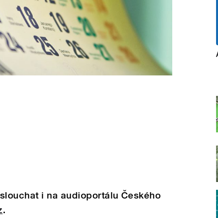
louchat i na audioportálu Českého
z
.