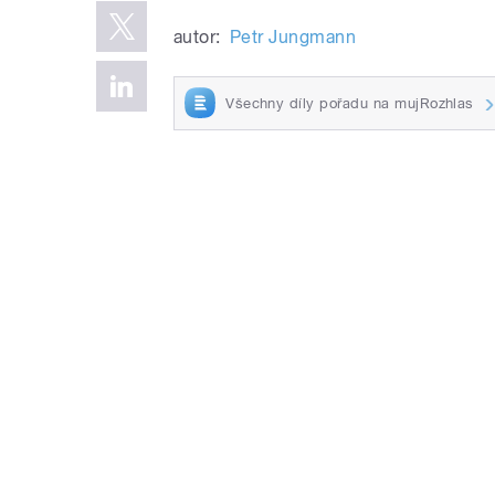
autor:
Petr Jungmann
Všechny díly pořadu na mujRozhlas