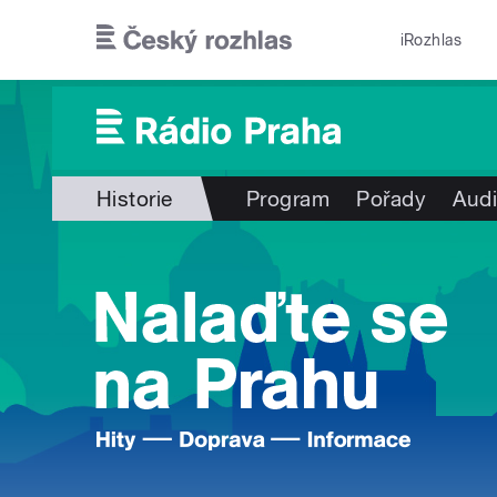
Přejít k hlavnímu obsahu
iRozhlas
Historie
Program
Pořady
Audi