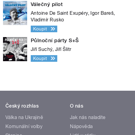
Válečný pilot
Antoine De Saint Exupéry, Igor Bareš,
Vladimír Rusko
Koupit
Půlnoční párty S+Š
Jiří Suchý, Jiří Šlitr
Koupit
Český rozhlas
O nás
Válka na Ukrajině
Jak nás naladíte
Komunální volby
Nápověda