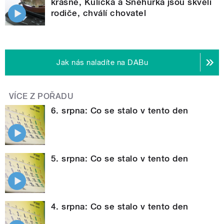
krásně, Kulička a Sněhurka jsou skvělí
rodiče, chválí chovatel
Jak nás naladíte na DABu
VÍCE Z POŘADU
6. srpna: Co se stalo v tento den
5. srpna: Co se stalo v tento den
4. srpna: Co se stalo v tento den