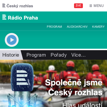
Přejít k hlavnímu obsahu
MENU
ŽIVĚ
PROGRAM
AUDIOARCHIV
KAMERY
Historie
Program
Pořady
Více
…