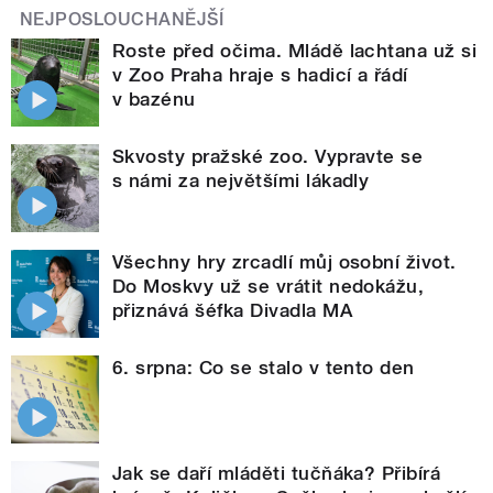
NEJPOSLOUCHANĚJŠÍ
Roste před očima. Mládě lachtana už si
v Zoo Praha hraje s hadicí a řádí
v bazénu
Skvosty pražské zoo. Vypravte se
s námi za největšími lákadly
Všechny hry zrcadlí můj osobní život.
Do Moskvy už se vrátit nedokážu,
přiznává šéfka Divadla MA
6. srpna: Co se stalo v tento den
Jak se daří mláděti tučňáka? Přibírá