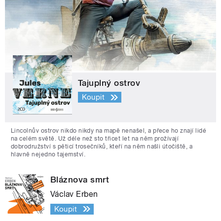
Tajuplný ostrov
Koupit
Lincolnův ostrov nikdo nikdy na mapě nenašel, a přece ho znají lidé
na celém světě. Už déle než sto třicet let na něm prožívají
dobrodružství s pěticí trosečníků, kteří na něm našli útočiště, a
hlavně nejedno tajemství.
Bláznova smrt
Václav Erben
Koupit