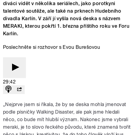
diváci vidět v několika seriálech, jako porotkyni
talentové soutěže, ale také na prknech Hudebního
divadla Karlín. V září jí vyšla nová deska s názvem
MERAKI, kterou pokřtí 1. března příštího roku ve Foru
Karlín.
Poslechněte si rozhovor s Evou Burešovou
29:42
„Nejprve jsem si říkala, že by se deska mohla jmenovat
podle písničky Walking Disaster, ale pak jsme hledali
něco, co bude mít hlubší význam. Nakonec jsme vybrali
meraki, je to slovo řeckého původu, které znamená tvořit
něco s láskou, kreativitou, že do toho člověk vloží kus