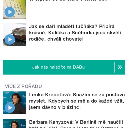
Jak se daří mláděti tučňáka? Přibírá
krásně, Kulička a Sněhurka jsou skvělí
rodiče, chválí chovatel
Jak nás naladíte na DABu
VÍCE Z POŘADU
Lenka Krobotová: Snažím se za postavu
myslet. Kdybych se měla do každé vžít,
jsem dávno v blázinci
Barbara Kanyzová: V Berlíně mě naučili