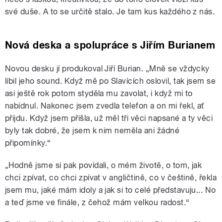
své duše. A to se určitě stalo. Je tam kus každého z nás.
Nová deska a spolupráce s Jiřím Burianem
Novou desku jí produkoval Jiří Burian. „Mně se vždycky
líbil jeho sound. Když mě po Slavících oslovil, tak jsem se
asi ještě rok potom styděla mu zavolat, i když mi to
nabídnul. Nakonec jsem zvedla telefon a on mi řekl, ať
přijdu. Když jsem přišla, už měl tři věci napsané a ty věci
byly tak dobré, že jsem k nim neměla ani žádné
připomínky.“
„Hodně jsme si pak povídali, o mém životě, o tom, jak
chci zpívat, co chci zpívat v angličtině, co v češtině, řekla
jsem mu, jaké mám idoly a jak si to celé představuju... No
a teď jsme ve finále, z čehož mám velkou radost.“