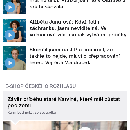
hrát na ulici. Prubla jsem to v Ostravě a
rok buskovala
Alžběta Jungrová: Když fotím
záchranku, jsem neviditelná. Ve
Volmanově vile naopak vytvářím příběhy
Skončil jsem na JIP a pochopil, že
takhle to nejde, mluví o přepracování
herec Vojtěch Vondráček
E-SHOP ČESKÉHO ROZHLASU
Závěr příběhu staré Karviné, který měl zůstat
pod zemí
Karin Lednická, spisovatelka