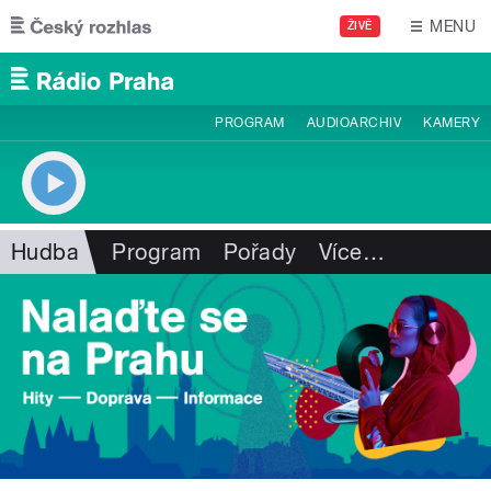
Přejít k hlavnímu obsahu
MENU
ŽIVĚ
PROGRAM
AUDIOARCHIV
KAMERY
Hudba
Program
Pořady
Více
…