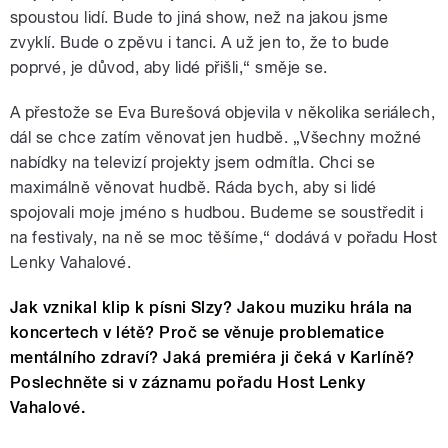
spoustou lidí. Bude to jiná show, než na jakou jsme
zvyklí. Bude o zpěvu i tanci. A už jen to, že to bude
poprvé, je důvod, aby lidé přišli,“ směje se.
A přestože se Eva Burešová objevila v několika seriálech,
dál se chce zatím věnovat jen hudbě. „Všechny možné
nabídky na televizí projekty jsem odmítla. Chci se
maximálně věnovat hudbě. Ráda bych, aby si lidé
spojovali moje jméno s hudbou. Budeme se soustředit i
na festivaly, na ně se moc těšíme,“ dodává v pořadu Host
Lenky Vahalové.
Jak vznikal klip k písni Slzy? Jakou muziku hrála na
koncertech v létě? Proč se věnuje problematice
mentálního zdraví? Jaká premiéra ji čeká v Karlíně?
Poslechněte si v záznamu pořadu Host Lenky
Vahalové.