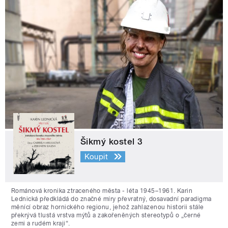
Šikmý kostel 3
Koupit
Románová kronika ztraceného města - léta 1945–1961. Karin
Lednická předkládá do značné míry převratný, dosavadní paradigma
měnící obraz hornického regionu, jehož zahlazenou historii stále
překrývá tlustá vrstva mýtů a zakořeněných stereotypů o „černé
zemi a rudém kraji“.