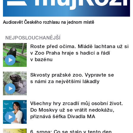
Audiosvět Českého rozhlasu na jednom místě
NEJPOSLOUCHANĚJŠÍ
Roste před očima. Mládě lachtana už si
v Zoo Praha hraje s hadicí a řádí
v bazénu
Skvosty pražské zoo. Vypravte se
s námi za největšími lákadly
Všechny hry zrcadlí můj osobní život.
Do Moskvy už se vrátit nedokážu,
přiznává šéfka Divadla MA
6. srpna: Co se stalo v tento den