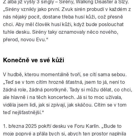
Z alba již vyšly 3 singly – Sirény, Walking Disaster a Slzy.
„Sirény vznikly jako první. Zvuk sirén probudí v každém z
nás nějaký pocit, dostane třeba husí kůži, což přesně
chci. Aby měl člověk husí kůži, když bude poslouchat
tuhle desku. Sirény taky oznamovaly něco nového,
přerod, novou Evu.“
Konečně ve své kůži
V hudbě, kterou momentálně tvoří, se cítí sama sebou.
„Teď se v tom cítím hrozně šťastná, jsem to já, není to
žádná role, žádná porotkyně. Tady si můžu dělat, co chci,
ale hlavně i na těch koncertech. Já si to moc užívala,
viděla jsem lidi, jak si zpívají, jak skáčou. Cítím se v tom
teď nejšťastnější.“
1. března 2025 pokřtí desku ve Foru Karlín. „Bude to
moje poprvé a přála bych si, abych ten prostor naplnila