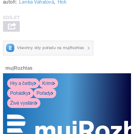
autoři:
Lenka Vahalová
,
Hok
Všechny díly pořadu na mujRozhlas
mujRozhlas
Hry a četby
Krimi
Pohádky
Pořady
Živé vysílání