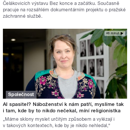
Čelákovicích výstavu Bez konce a začátku. Současně
pracuje na rozsáhlém dokumentárním projektu o pražské
záchranné službě.
46 minut
Společnost
AI spasitel? Náboženství k nám patří, myslíme tak
i tam, kde by to nikdo nečekal, míní religionistka
„Máme sklony myslet určitým způsobem a vylézají i
v takových kontextech, kde by je nikdo nehledal,“