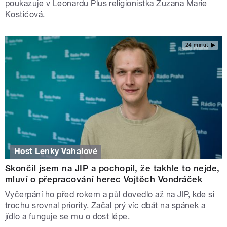
poukazuje v Leonardu Plus religionistka Zuzana Marie
Kostićová.
24 minut
Host Lenky Vahalové
Skončil jsem na JIP a pochopil, že takhle to nejde,
mluví o přepracování herec Vojtěch Vondráček
Vyčerpání ho před rokem a půl dovedlo až na JIP, kde si
trochu srovnal priority. Začal prý víc dbát na spánek a
jídlo a funguje se mu o dost lépe.