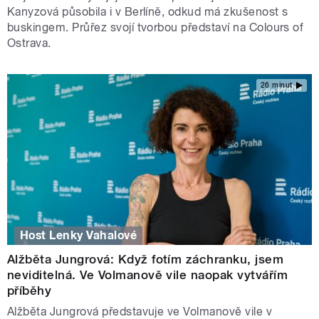
Kanyzová působila i v Berlíně, odkud má zkušenost s
buskingem. Průřez svojí tvorbou představí na Colours of
Ostrava.
26 minut
Host Lenky Vahalové
Alžběta Jungrová: Když fotím záchranku, jsem
neviditelná. Ve Volmanově vile naopak vytvářím
příběhy
Alžběta Jungrová představuje ve Volmanově vile v