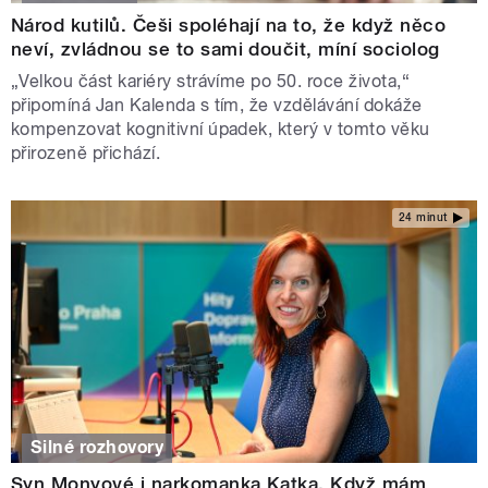
Národ kutilů. Češi spoléhají na to, že když něco
neví, zvládnou se to sami doučit, míní sociolog
„Velkou část kariéry strávíme po 50. roce života,“
připomíná Jan Kalenda s tím, že vzdělávání dokáže
kompenzovat kognitivní úpadek, který v tomto věku
přirozeně přichází.
24 minut
Silné rozhovory
Syn Monyové i narkomanka Katka. Když mám