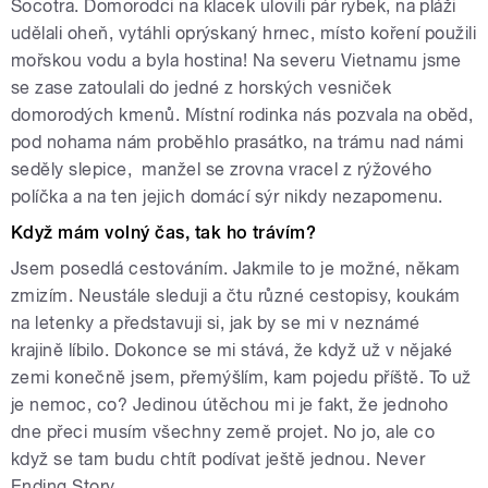
Socotra. Domorodci na klacek ulovili pár rybek, na pláži
udělali oheň, vytáhli oprýskaný hrnec, místo koření použili
mořskou vodu a byla hostina! Na severu Vietnamu jsme
se zase zatoulali do jedné z horských vesniček
domorodých kmenů. Místní rodinka nás pozvala na oběd,
pod nohama nám proběhlo prasátko, na trámu nad námi
seděly slepice, manžel se zrovna vracel z rýžového
políčka a na ten jejich domácí sýr nikdy nezapomenu.
Když mám volný čas, tak ho trávím?
Jsem posedlá cestováním. Jakmile to je možné, někam
zmizím. Neustále sleduji a čtu různé cestopisy, koukám
na letenky a představuji si, jak by se mi v neznámé
krajině líbilo. Dokonce se mi stává, že když už v nějaké
zemi konečně jsem, přemýšlím, kam pojedu příště. To už
je nemoc, co? Jedinou útěchou mi je fakt, že jednoho
dne přeci musím všechny země projet. No jo, ale co
když se tam budu chtít podívat ještě jednou. Never
Ending Story.