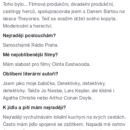
Toho bylo... Filmová produkční, divadelní produkční,
castingy herců, spolupracovala jsem s Danem Bártou na
desce Theyories. Teď se snažím držet svého kopyta.
Moderování a herectví.
Nejraději poslouchám?
Samozřejmě Rádio Praha.
Mé nejoblíbenější filmy?
Mám slabost pro filmy Clinta Eastwooda.
Oblíbení literární autoři?
Jsem jako moje babička. Detektivky, detektivky,
detektivky. Takže Jo Nesbø, Lars Kepler, ale klidně i
Agatha Christie nebo Arthur Conan Doyle.
K jídlu a pití mám nejraději?
Nejraději vychutnávám lokální kuchyni na svých cestách.
Často mám jídlo spojené se zážitkem. Napadá mě ostrov