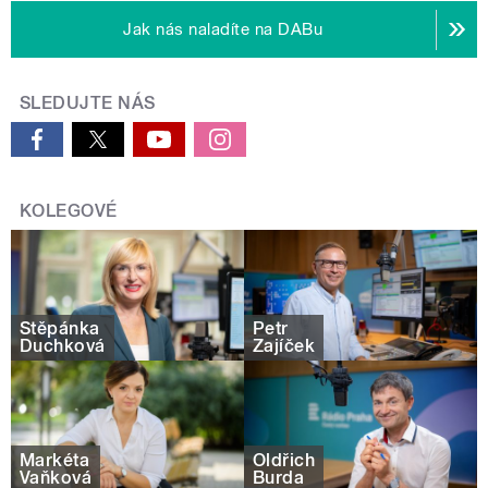
Jak nás naladíte na DABu
SLEDUJTE NÁS
KOLEGOVÉ
Štěpánka
Petr
Duchková
Zajíček
Markéta
Oldřich
Vaňková
Burda