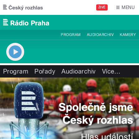
Přejít k hlavnímu obsahu
MENU
ŽIVĚ
PROGRAM
AUDIOARCHIV
KAMERY
Program
Pořady
Audioarchiv
Více
…