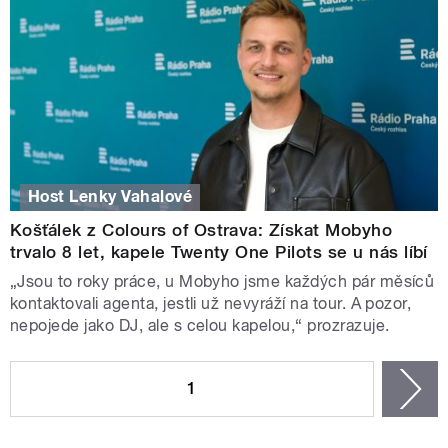
Host Lenky Vahalové
Košťálek z Colours of Ostrava: Získat Mobyho
trvalo 8 let, kapele Twenty One Pilots se u nás líbí
„Jsou to roky práce, u Mobyho jsme každých pár měsíců
kontaktovali agenta, jestli už nevyráží na tour. A pozor,
nepojede jako DJ, ale s celou kapelou,“ prozrazuje.
STRÁNKY
1
n