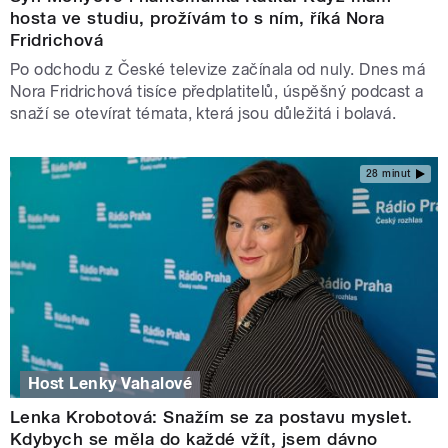
hosta ve studiu, prožívám to s ním, říká Nora
Fridrichová
Po odchodu z České televize začínala od nuly. Dnes má
Nora Fridrichová tisíce předplatitelů, úspěšný podcast a
snaží se otevírat témata, která jsou důležitá i bolavá.
28 minut
Host Lenky Vahalové
Lenka Krobotová: Snažím se za postavu myslet.
Kdybych se měla do každé vžít, jsem dávno