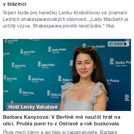
v blázinci
Srpen bude pro herečku Lenku Krobotovou ve znamení
Letních shakespearovských slavností. „Lady Macbeth je
určitě výzva. Shakespeara prostě neočůráte,“ říká.
21 minut
Host Lenky Vahalové
Barbara Kanyzová: V Berlíně mě naučili hrát na
ulici. Prubla jsem to v Ostravě a rok buskovala
Pluje mezi žánry a její hlas si zapamatujete. Barbara